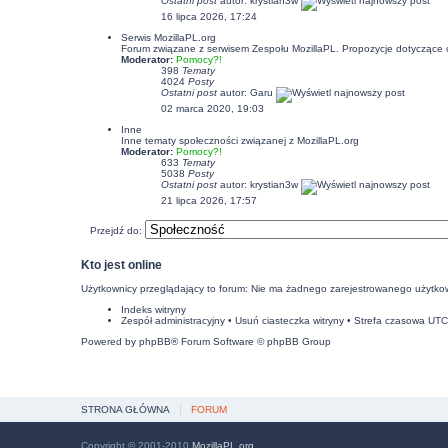
Ostatni post
autor:
krystian3w
16 lipca 2026, 17:24
Serwis MozillaPL.org
Forum związane z serwisem Zespołu MozillaPL. Propozycje dotyczące
Moderator:
Pomocy?!
398
Tematy
4024
Posty
Ostatni post
autor:
Garu
02 marca 2020, 19:03
Inne
Inne tematy społeczności związanej z MozillaPL.org
Moderator:
Pomocy?!
633
Tematy
5038
Posty
Ostatni post
autor:
krystian3w
21 lipca 2026, 17:57
Przejdź do:
Kto jest online
Użytkownicy przeglądający to forum: Nie ma żadnego zarejestrowanego użytkow
Indeks witryny
Zespół administracyjny
•
Usuń ciasteczka witryny
• Strefa czasowa UT
Powered by
phpBB
® Forum Software © phpBB Group
STRONA GŁÓWNA
FORUM
Copyright © 2001-2010
MozillaPL.org