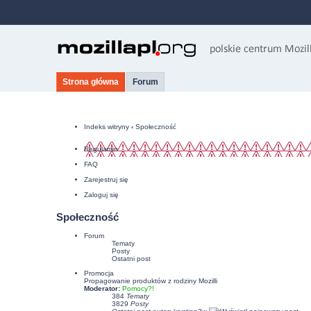
Strona główna
Forum
Indeks witryny
‹
Społeczność
Regulamin
FAQ
Zarejestruj się
Zaloguj się
Społeczność
Forum
Tematy
Posty
Ostatni post
Promocja
Propagowanie produktów z rodziny Mozilli
Moderator:
Pomocy?!
384
Tematy
3829
Posty