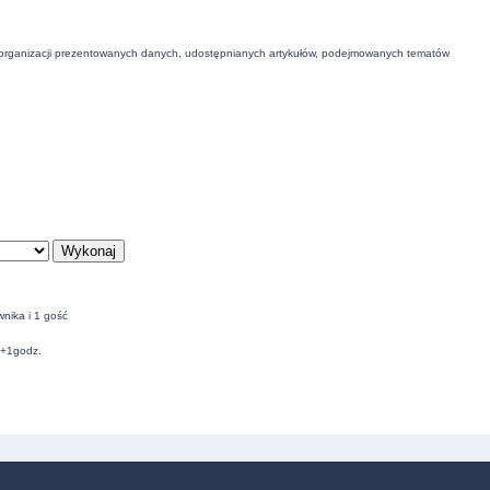
 organizacji prezentowanych danych, udostępnianych artykułów, podejmowanych tematów
nika i 1 gość
C+1godz.