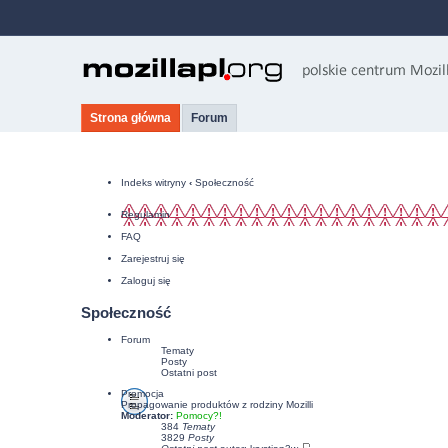
Strona główna
Forum
Indeks witryny
‹
Społeczność
Regulamin
FAQ
Zarejestruj się
Zaloguj się
Społeczność
Forum
Tematy
Posty
Ostatni post
Promocja
Propagowanie produktów z rodziny Mozilli
Moderator:
Pomocy?!
384
Tematy
3829
Posty