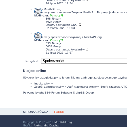
Ostatni post
autor:
krystian3w
16 lipca 2026, 17:24
Serwis MozillaPL.org
Forum związane z serwisem Zespołu MozillaPL. Propozycje dotyczące
Moderator:
Pomocy?!
398
Tematy
4024
Posty
Ostatni post
autor:
Garu
02 marca 2020, 19:03
Inne
Inne tematy społeczności związanej z MozillaPL.org
Moderator:
Pomocy?!
633
Tematy
5038
Posty
Ostatni post
autor:
krystian3w
21 lipca 2026, 17:57
Przejdź do:
Kto jest online
Użytkownicy przeglądający to forum: Nie ma żadnego zarejestrowanego użytkow
Indeks witryny
Zespół administracyjny
•
Usuń ciasteczka witryny
• Strefa czasowa UT
Powered by
phpBB
® Forum Software © phpBB Group
STRONA GŁÓWNA
FORUM
Copyright © 2001-2010
MozillaPL.org
Grafika:
Aleksandra Drachal