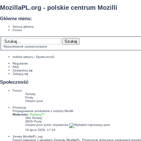
MozillaPL.org - polskie centrum Mozilli
Główne menu:
Strona główna
Forum
Wyszukiwanie zaawansowane
Indeks witryny
‹
Społeczność
Regulamin
FAQ
Zarejestruj się
Zaloguj się
Społeczność
Forum
Tematy
Posty
Ostatni post
Promocja
Propagowanie produktów z rodziny Mozilli
Moderator:
Pomocy?!
384
Tematy
3829
Posty
Ostatni post
autor:
krystian3w
16 lipca 2026, 17:24
Serwis MozillaPL.org
Forum związane z serwisem Zespołu MozillaPL. Propozycje dotyczące organizacji pre