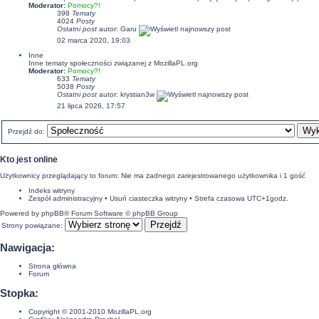
Moderator:
Pomocy?!
398
Tematy
4024
Posty
Ostatni post
autor:
Garu
02 marca 2020, 19:03
Inne
Inne tematy społeczności związanej z MozillaPL.org
Moderator:
Pomocy?!
633
Tematy
5038
Posty
Ostatni post
autor:
krystian3w
21 lipca 2026, 17:57
Przejdź do:
Kto jest online
Użytkownicy przeglądający to forum: Nie ma żadnego zarejestrowanego użytkownika i 1 gość
Indeks witryny
Zespół administracyjny
•
Usuń ciasteczka witryny
• Strefa czasowa UTC+1godz.
Powered by
phpBB
® Forum Software © phpBB Group
Strony powiązane:
Nawigacja:
Strona główna
Forum
Stopka:
Copyright © 2001-2010
MozillaPL.org