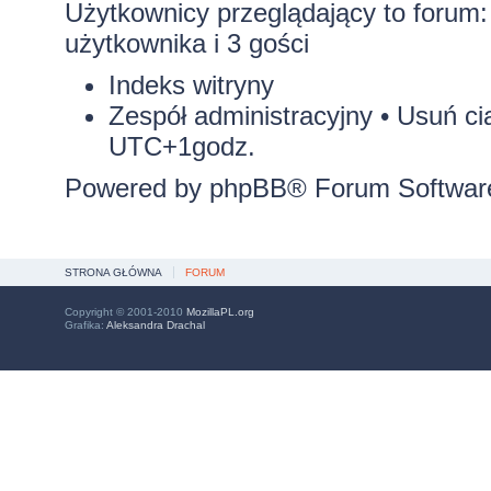
Użytkownicy przeglądający to forum
użytkownika i 3 gości
Indeks witryny
Zespół administracyjny
•
Usuń ci
UTC+1godz.
Powered by
phpBB
® Forum Softwar
STRONA GŁÓWNA
FORUM
Copyright © 2001-2010
MozillaPL.org
Grafika:
Aleksandra Drachal