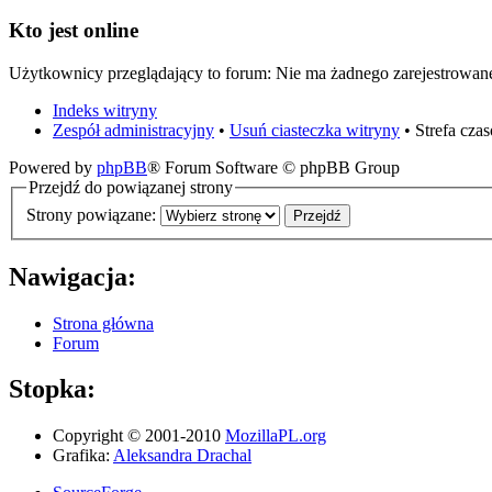
Kto jest online
Użytkownicy przeglądający to forum: Nie ma żadnego zarejestrowan
Indeks witryny
Zespół administracyjny
•
Usuń ciasteczka witryny
• Strefa cz
Powered by
phpBB
® Forum Software © phpBB Group
Przejdź do powiązanej strony
Strony powiązane:
Nawigacja:
Strona główna
Forum
Stopka:
Copyright © 2001-2010
MozillaPL.org
Grafika:
Aleksandra Drachal