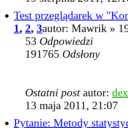
Test przeglądarek w "Ko
1
,
2
,
3
autor: Mawrik » 1
53
Odpowiedzi
191765
Odsłony
Ostatni post
autor:
dex
13 maja 2011, 21:07
Pytanie: Metody statysty