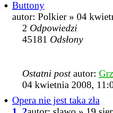
Buttony
autor: Polkier » 04 kwie
2
Odpowiedzi
45181
Odsłony
Ostatni post
autor:
Grz
04 kwietnia 2008, 11:
Opera nie jest taka zła
1
,
2
autor: slawo » 19 sie