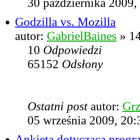
30 października 2009,
Godzilla vs. Mozilla
autor:
GabrielBaines
» 14
10
Odpowiedzi
65152
Odsłony
Ostatni post
autor:
Grz
05 września 2009, 20:
Ankieta dotycząca prog