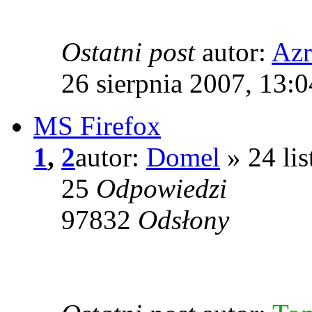
Ostatni post
autor:
Azr
26 sierpnia 2007, 13:0
MS Firefox
1
,
2
autor:
Domel
» 24 li
25
Odpowiedzi
97832
Odsłony