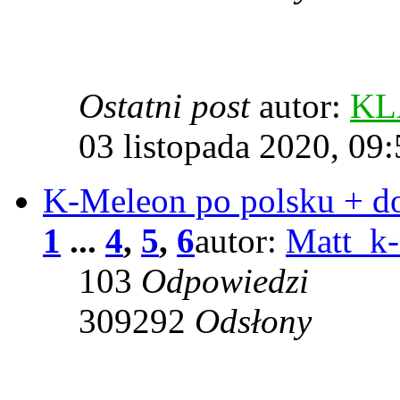
Ostatni post
autor:
KL
03 listopada 2020, 09
K-Meleon po polsku + d
1
...
4
,
5
,
6
autor:
Matt_k
103
Odpowiedzi
309292
Odsłony