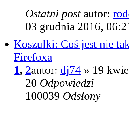
Ostatni post
autor:
rod
03 grudnia 2016, 06:2
Koszulki: Coś jest nie t
Firefoxa
1
,
2
autor:
dj74
» 19 kwie
20
Odpowiedzi
100039
Odsłony