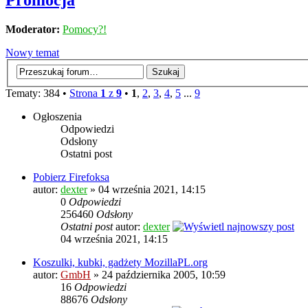
Promocja
Moderator:
Pomocy?!
Nowy temat
Tematy: 384 •
Strona
1
z
9
•
1
,
2
,
3
,
4
,
5
...
9
Ogłoszenia
Odpowiedzi
Odsłony
Ostatni post
Pobierz Firefoksa
autor:
dexter
» 04 września 2021, 14:15
0
Odpowiedzi
256460
Odsłony
Ostatni post
autor:
dexter
04 września 2021, 14:15
Koszulki, kubki, gadżety MozillaPL.org
autor:
GmbH
» 24 października 2005, 10:59
16
Odpowiedzi
88676
Odsłony