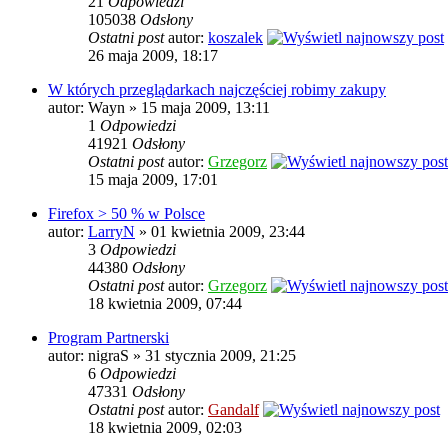
21
Odpowiedzi
105038
Odsłony
Ostatni post
autor:
koszalek
26 maja 2009, 18:17
W których przeglądarkach najczęściej robimy zakupy
autor: Wayn » 15 maja 2009, 13:11
1
Odpowiedzi
41921
Odsłony
Ostatni post
autor:
Grzegorz
15 maja 2009, 17:01
Firefox > 50 % w Polsce
autor:
LarryN
» 01 kwietnia 2009, 23:44
3
Odpowiedzi
44380
Odsłony
Ostatni post
autor:
Grzegorz
18 kwietnia 2009, 07:44
Program Partnerski
autor: nigraS » 31 stycznia 2009, 21:25
6
Odpowiedzi
47331
Odsłony
Ostatni post
autor:
Gandalf
18 kwietnia 2009, 02:03