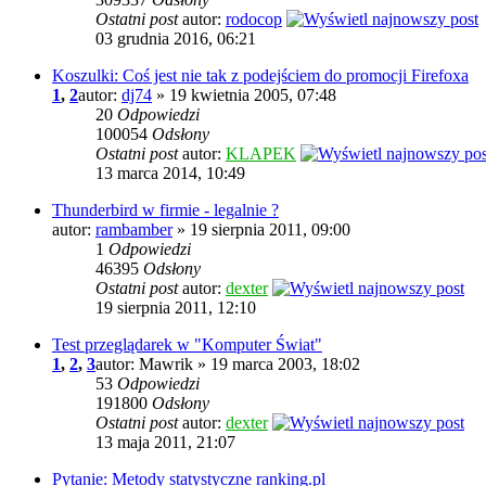
Ostatni post
autor:
rodocop
03 grudnia 2016, 06:21
Koszulki: Coś jest nie tak z podejściem do promocji Firefoxa
1
,
2
autor:
dj74
» 19 kwietnia 2005, 07:48
20
Odpowiedzi
100054
Odsłony
Ostatni post
autor:
KLAPEK
13 marca 2014, 10:49
Thunderbird w firmie - legalnie ?
autor:
rambamber
» 19 sierpnia 2011, 09:00
1
Odpowiedzi
46395
Odsłony
Ostatni post
autor:
dexter
19 sierpnia 2011, 12:10
Test przeglądarek w "Komputer Świat"
1
,
2
,
3
autor: Mawrik » 19 marca 2003, 18:02
53
Odpowiedzi
191800
Odsłony
Ostatni post
autor:
dexter
13 maja 2011, 21:07
Pytanie: Metody statystyczne ranking.pl