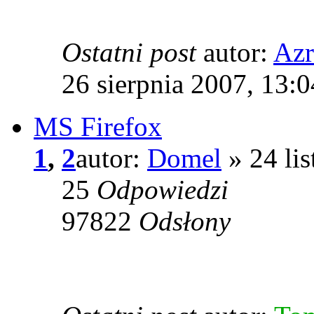
Ostatni post
autor:
Azr
26 sierpnia 2007, 13:0
MS Firefox
1
,
2
autor:
Domel
» 24 li
25
Odpowiedzi
97822
Odsłony