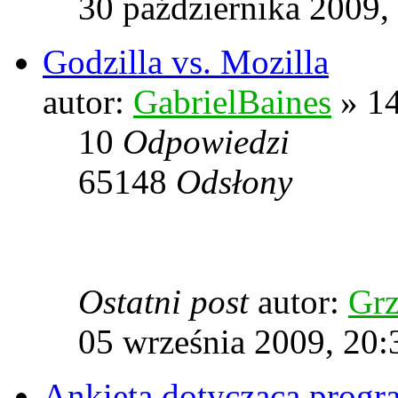
30 października 2009,
Godzilla vs. Mozilla
autor:
GabrielBaines
» 14
10
Odpowiedzi
65148
Odsłony
Ostatni post
autor:
Grz
05 września 2009, 20:
Ankieta dotycząca prog