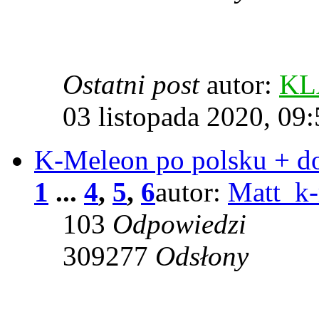
Ostatni post
autor:
KL
03 listopada 2020, 09
K-Meleon po polsku + d
1
...
4
,
5
,
6
autor:
Matt_k
103
Odpowiedzi
309277
Odsłony