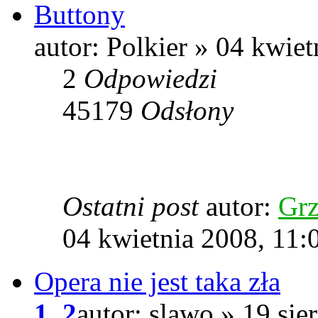
Buttony
autor: Polkier » 04 kwie
2
Odpowiedzi
45179
Odsłony
Ostatni post
autor:
Grz
04 kwietnia 2008, 11:
Opera nie jest taka zła
1
,
2
autor: slawo » 19 sie