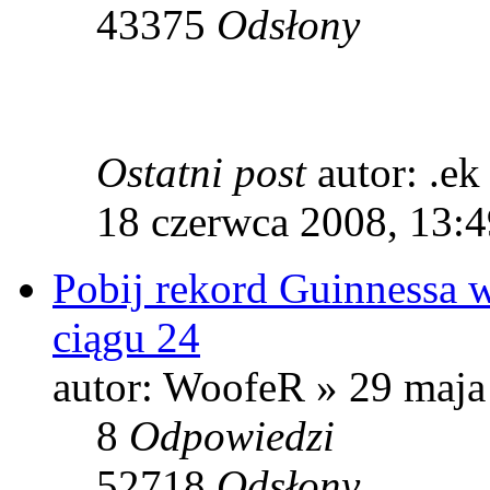
43375
Odsłony
Ostatni post
autor: .e
18 czerwca 2008, 13:4
Pobij rekord Guinnessa w
ciągu 24
autor: WoofeR » 29 maja
8
Odpowiedzi
52718
Odsłony