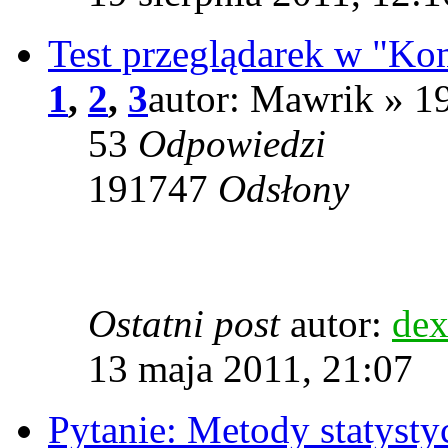
Test przeglądarek w "Ko
1
,
2
,
3
autor: Mawrik » 1
53
Odpowiedzi
191747
Odsłony
Ostatni post
autor:
dex
13 maja 2011, 21:07
Pytanie: Metody statysty