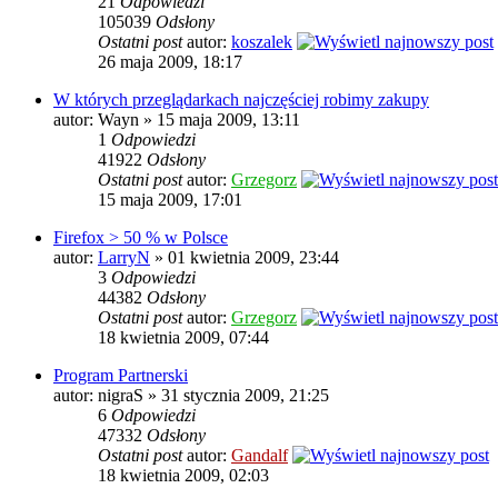
21
Odpowiedzi
105039
Odsłony
Ostatni post
autor:
koszalek
26 maja 2009, 18:17
W których przeglądarkach najczęściej robimy zakupy
autor: Wayn » 15 maja 2009, 13:11
1
Odpowiedzi
41922
Odsłony
Ostatni post
autor:
Grzegorz
15 maja 2009, 17:01
Firefox > 50 % w Polsce
autor:
LarryN
» 01 kwietnia 2009, 23:44
3
Odpowiedzi
44382
Odsłony
Ostatni post
autor:
Grzegorz
18 kwietnia 2009, 07:44
Program Partnerski
autor: nigraS » 31 stycznia 2009, 21:25
6
Odpowiedzi
47332
Odsłony
Ostatni post
autor:
Gandalf
18 kwietnia 2009, 02:03