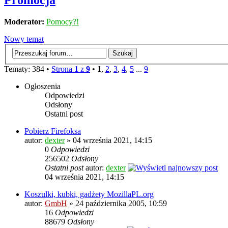
Promocja
Moderator:
Pomocy?!
Nowy temat
Tematy: 384 •
Strona
1
z
9
•
1
,
2
,
3
,
4
,
5
...
9
Ogłoszenia
Odpowiedzi
Odsłony
Ostatni post
Pobierz Firefoksa
autor:
dexter
» 04 września 2021, 14:15
0
Odpowiedzi
256502
Odsłony
Ostatni post
autor:
dexter
04 września 2021, 14:15
Koszulki, kubki, gadżety MozillaPL.org
autor:
GmbH
» 24 października 2005, 10:59
16
Odpowiedzi
88679
Odsłony