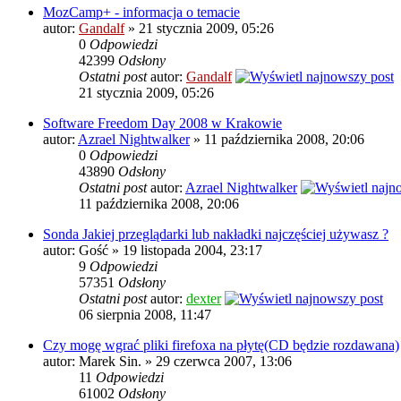
MozCamp+ - informacja o temacie
autor:
Gandalf
» 21 stycznia 2009, 05:26
0
Odpowiedzi
42399
Odsłony
Ostatni post
autor:
Gandalf
21 stycznia 2009, 05:26
Software Freedom Day 2008 w Krakowie
autor:
Azrael Nightwalker
» 11 października 2008, 20:06
0
Odpowiedzi
43890
Odsłony
Ostatni post
autor:
Azrael Nightwalker
11 października 2008, 20:06
Sonda Jakiej przeglądarki lub nakładki najczęściej używasz ?
autor: Gość » 19 listopada 2004, 23:17
9
Odpowiedzi
57351
Odsłony
Ostatni post
autor:
dexter
06 sierpnia 2008, 11:47
Czy mogę wgrać pliki firefoxa na płytę(CD będzie rozdawana)
autor: Marek Sin. » 29 czerwca 2007, 13:06
11
Odpowiedzi
61002
Odsłony