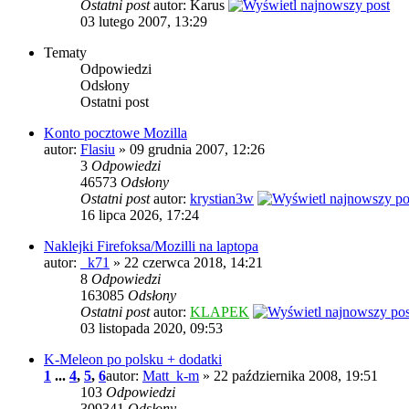
Ostatni post
autor: Karus
03 lutego 2007, 13:29
Tematy
Odpowiedzi
Odsłony
Ostatni post
Konto pocztowe Mozilla
autor:
Flasiu
» 09 grudnia 2007, 12:26
3
Odpowiedzi
46573
Odsłony
Ostatni post
autor:
krystian3w
16 lipca 2026, 17:24
Naklejki Firefoksa/Mozilli na laptopa
autor:
_k71
» 22 czerwca 2018, 14:21
8
Odpowiedzi
163085
Odsłony
Ostatni post
autor:
KLAPEK
03 listopada 2020, 09:53
K-Meleon po polsku + dodatki
1
...
4
,
5
,
6
autor:
Matt_k-m
» 22 października 2008, 19:51
103
Odpowiedzi
309341
Odsłony