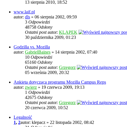
13 sierpnia 2010, 18:52
www.laif.pl
autor:
dls
» 06 sierpnia 2002, 09:59
3
Odpowiedzi
48758
Odsłony
Ostatni post
autor:
KLAPEK
30 października 2009, 01:23
Godzilla vs. Mozilla
autor:
GabrielBaines
» 14 sierpnia 2002, 07:40
10
Odpowiedzi
65160
Odsłony
Ostatni post
autor:
Grzegorz
05 września 2009, 20:32
Ankieta dotycząca programu Mozilla Campus Reps
autor:
zwierz
» 19 czerwca 2009, 19:13
1
Odpowiedzi
42675
Odsłony
Ostatni post
autor:
Grzegorz
20 czerwca 2009, 10:52
Legalność
1
,
2
autor: klepacz » 22 listopada 2002, 08:42