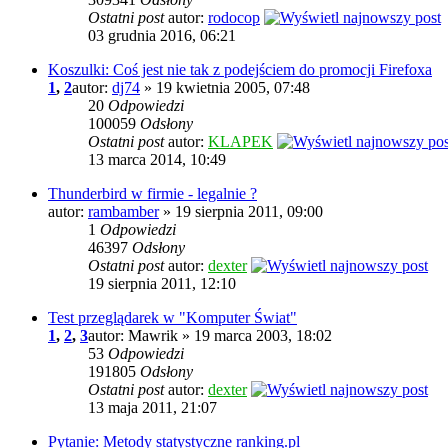
Ostatni post
autor:
rodocop
03 grudnia 2016, 06:21
Koszulki: Coś jest nie tak z podejściem do promocji Firefoxa
1
,
2
autor:
dj74
» 19 kwietnia 2005, 07:48
20
Odpowiedzi
100059
Odsłony
Ostatni post
autor:
KLAPEK
13 marca 2014, 10:49
Thunderbird w firmie - legalnie ?
autor:
rambamber
» 19 sierpnia 2011, 09:00
1
Odpowiedzi
46397
Odsłony
Ostatni post
autor:
dexter
19 sierpnia 2011, 12:10
Test przeglądarek w "Komputer Świat"
1
,
2
,
3
autor: Mawrik » 19 marca 2003, 18:02
53
Odpowiedzi
191805
Odsłony
Ostatni post
autor:
dexter
13 maja 2011, 21:07
Pytanie: Metody statystyczne ranking.pl