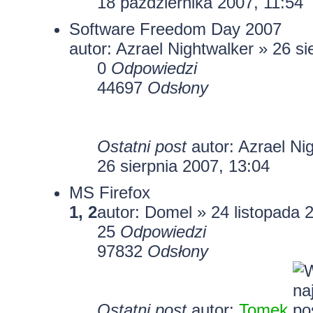
18 października 2007, 11:54
Software Freedom Day 2007
autor:
Azrael Nightwalker
» 26 si
0
Odpowiedzi
44697
Odsłony
Ostatni post
autor:
Azrael Ni
26 sierpnia 2007, 13:04
MS Firefox
1
,
2
autor:
Domel
» 24 listopada 
25
Odpowiedzi
97832
Odsłony
Ostatni post
autor:
Tomek