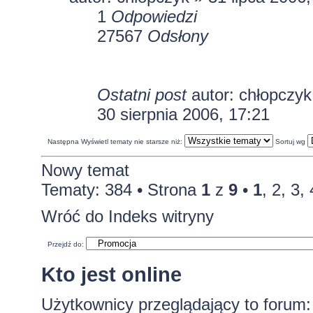
1
Odpowiedzi
27567
Odsłony
Ostatni post
autor:
chłopczyk
30 sierpnia 2006, 17:21
Następna
Wyświetl tematy nie starsze niż:
Sortuj wg
Nowy temat
Tematy: 384 •
Strona
1
z
9
•
1
,
2
,
3
,
Wróć do Indeks witryny
Przejdź do:
Kto jest online
Użytkownicy przeglądający to forum