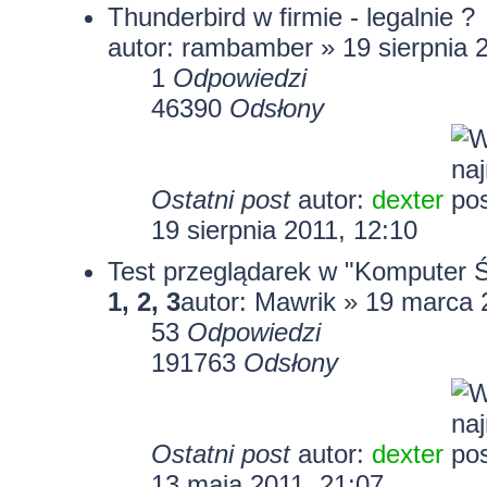
Thunderbird w firmie - legalnie ?
autor:
rambamber
» 19 sierpnia 
1
Odpowiedzi
46390
Odsłony
Ostatni post
autor:
dexter
19 sierpnia 2011, 12:10
Test przeglądarek w "Komputer Ś
1
,
2
,
3
autor: Mawrik » 19 marca 
53
Odpowiedzi
191763
Odsłony
Ostatni post
autor:
dexter
13 maja 2011, 21:07