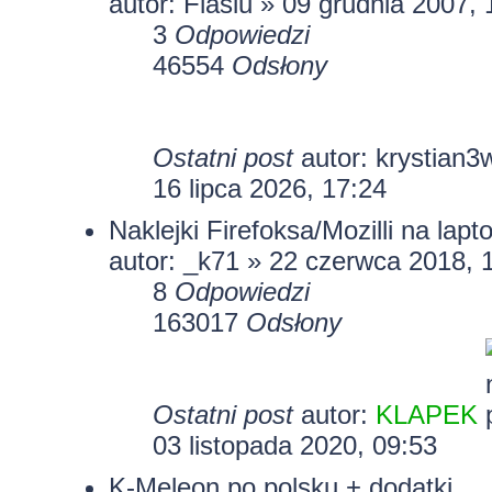
autor:
Flasiu
» 09 grudnia 2007, 
3
Odpowiedzi
46554
Odsłony
Ostatni post
autor:
krystian3
16 lipca 2026, 17:24
Naklejki Firefoksa/Mozilli na lapt
autor:
_k71
» 22 czerwca 2018, 
8
Odpowiedzi
163017
Odsłony
Ostatni post
autor:
KLAPEK
03 listopada 2020, 09:53
K-Meleon po polsku + dodatki