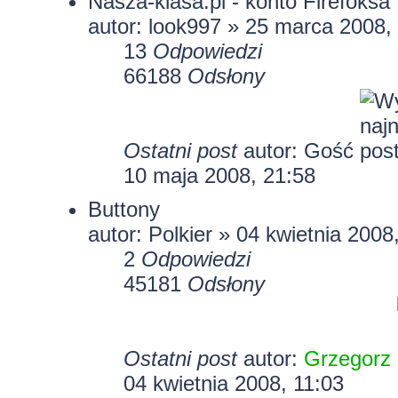
Nasza-klasa.pl - konto Firefoksa
autor:
look997
» 25 marca 2008,
13
Odpowiedzi
66188
Odsłony
Ostatni post
autor: Gość
10 maja 2008, 21:58
Buttony
autor: Polkier » 04 kwietnia 2008
2
Odpowiedzi
45181
Odsłony
Ostatni post
autor:
Grzegorz
04 kwietnia 2008, 11:03