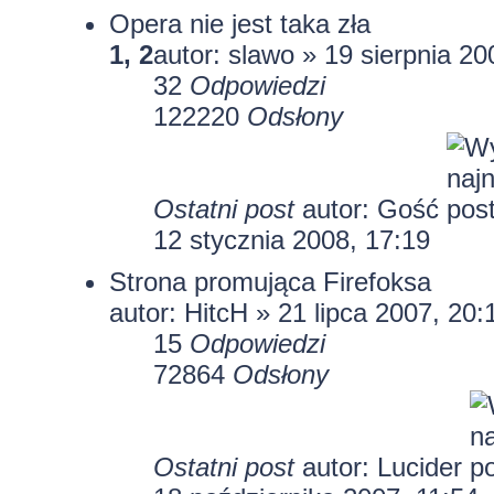
Opera nie jest taka zła
1
,
2
autor: slawo » 19 sierpnia 20
32
Odpowiedzi
122220
Odsłony
Ostatni post
autor: Gość
12 stycznia 2008, 17:19
Strona promująca Firefoksa
autor:
HitcH
» 21 lipca 2007, 20:
15
Odpowiedzi
72864
Odsłony
Ostatni post
autor:
Lucider