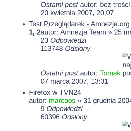
Ostatni post
autor: bez treśc
20 kwietnia 2007, 20:07
Test Przeglądarek - Amnezja.org
1
,
2
autor: Amnezja Team » 25 ma
23
Odpowiedzi
113748
Odsłony
Ostatni post
autor:
Tomek
07 marca 2007, 13:31
Firefox w TVN24
autor:
marcoos
» 31 grudnia 200
9
Odpowiedzi
60396
Odsłony