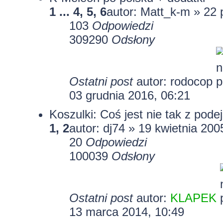
1
...
4
,
5
,
6
autor:
Matt_k-m
» 22 
103
Odpowiedzi
309290
Odsłony
Ostatni post
autor:
rodocop
03 grudnia 2016, 06:21
Koszulki: Coś jest nie tak z pode
1
,
2
autor:
dj74
» 19 kwietnia 200
20
Odpowiedzi
100039
Odsłony
Ostatni post
autor:
KLAPEK
13 marca 2014, 10:49