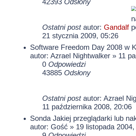
42393
Odsłony
Ostatni post
autor:
Gandalf
21 stycznia 2009, 05:26
Software Freedom Day 2008 w K
autor:
Azrael Nightwalker
» 11 pa
0
Odpowiedzi
43885
Odsłony
Ostatni post
autor:
Azrael Ni
11 października 2008, 20:06
Sonda Jakiej przeglądarki lub na
autor: Gość » 19 listopada 2004,
9
Odpowiedzi