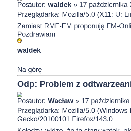
autor:
waldek
» 17 października 
Przeglądarka: Mozilla/5.0 (X11; U; L
Zamiast RMF-FM proponuję FM-Onl
Pozdrawiam
waldek
Na górę
Odp: Problem z odtwarzeanie
autor:
Wacław
» 17 października
Przeglądarka: Mozilla/5.0 (Windows 
Gecko/20100101 Firefox/143.0
Koledzy, widzę, że to stary wątek, 