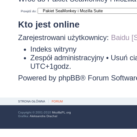
Przejdź do:
Kto jest online
Zarejestrowani użytkownicy:
Baidu [S
Indeks witryny
Zespół administracyjny
•
Usuń ci
UTC+1godz.
Powered by
phpBB
® Forum Softwar
STRONA GŁÓWNA
FORUM
Copyright © 2001-2010
MozillaPL.org
Grafika:
Aleksandra Drachal