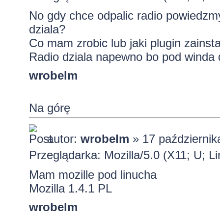
No gdy chce odpalic radio powiedz
dziala?
Co mam zrobic lub jaki plugin zainst
Radio dziala napewno bo pod winda 
wrobelm
Na górę
autor:
wrobelm
» 17 październik
Przeglądarka: Mozilla/5.0 (X11; U; L
Mam mozille pod linucha
Mozilla 1.4.1 PL
wrobelm