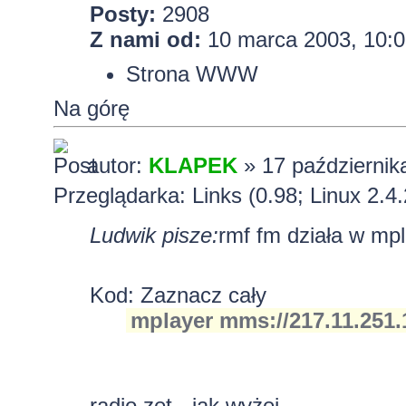
Posty:
2908
Z nami od:
10 marca 2003, 10:0
Strona WWW
Na górę
autor:
KLAPEK
» 17 październik
Przeglądarka: Links (0.98; Linux 2.4
Ludwik pisze:
rmf fm działa w mp
Kod:
Zaznacz cały
mplayer mms://217.11.251.
radio zet - jak wyżej