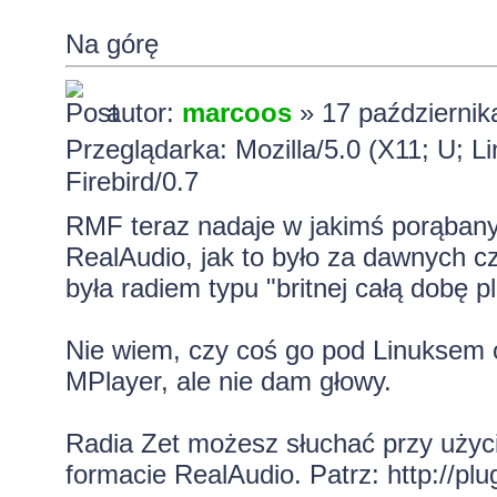
Na górę
autor:
marcoos
» 17 październik
Przeglądarka: Mozilla/5.0 (X11; U; 
Firebird/0.7
RMF teraz nadaje w jakimś porąban
RealAudio, jak to było za dawnych cz
była radiem typu "britnej całą dobę 
Nie wiem, czy coś go pod Linuksem 
MPlayer
, ale nie dam głowy.
Radia Zet możesz słuchać przy użyc
formacie RealAudio. Patrz:
http://pl