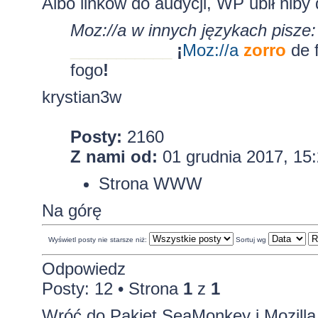
Albo linków do audycji, WP ubił nib
Moz://a w innych językach pisze:
___________
¡
Moz:
//a
zorro
de 
fogo
!
krystian3w
Posty:
2160
Z nami od:
01 grudnia 2017, 15
Strona WWW
Na górę
Wyświetl posty nie starsze niż:
Sortuj wg
Odpowiedz
Posty: 12 • Strona
1
z
1
Wróć do Pakiet SeaMonkey i Mozilla