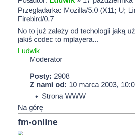
autor:
Ludwik
» 17 października
Przeglądarka: Mozilla/5.0 (X11; U; 
Firebird/0.7
No to już zależy od techologii jaką u
jakiś codec to mplayera...
Ludwik
Moderator
Posty:
2908
Z nami od:
10 marca 2003, 10:0
Strona WWW
Na górę
fm-online