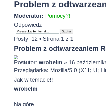
Problem z odtwarzeani
Moderator:
Pomocy?!
Odpowiedz
Posty: 12 • Strona
1
z
1
Problem z odtwarzeaniem Rad
autor:
wrobelm
» 16 październik
Przeglądarka: Mozilla/5.0 (X11; U; L
Jak w temacie!!
wrobelm
Na górę