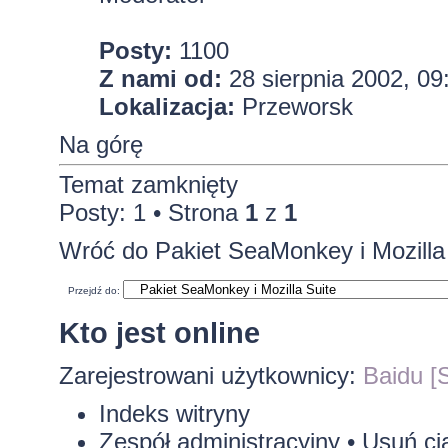
Posty:
1100
Z nami od:
28 sierpnia 2002, 09
Lokalizacja:
Przeworsk
Na górę
Temat zamknięty
Posty: 1 • Strona
1
z
1
Wróć do Pakiet SeaMonkey i Mozilla
Przejdź do:
Kto jest online
Zarejestrowani użytkownicy:
Baidu [S
Indeks witryny
Zespół administracyjny
•
Usuń ci