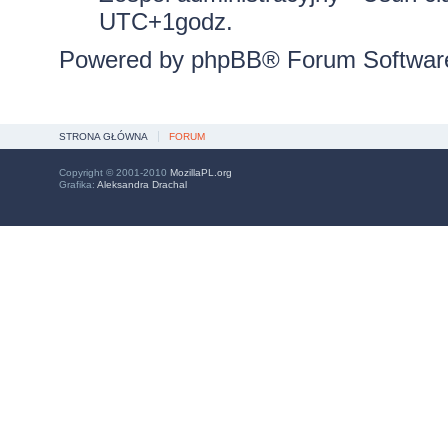
UTC+1godz.
Powered by
phpBB
® Forum Softwar
STRONA GŁÓWNA
FORUM
Copyright © 2001-2010
MozillaPL.org
Grafika:
Aleksandra Drachal