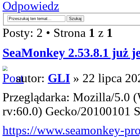
Odpowiedz
Posty: 2 • Strona
1
z
1
SeaMonkey 2.53.8.1 już je
autor:
GLI
» 22 lipca 20
Przeglądarka: Mozilla/5.0
rv:60.0) Gecko/20100101 
https://www.seamonkey-proje