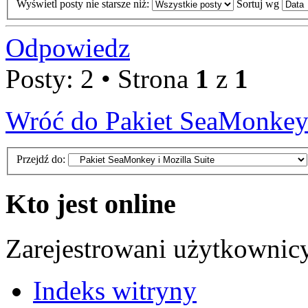
Wyświetl posty nie starsze niż:
Sortuj wg
Odpowiedz
Posty: 2 • Strona
1
z
1
Wróć do Pakiet SeaMonkey 
Przejdź do:
Kto jest online
Zarejestrowani użytkownic
Indeks witryny