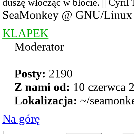
duszę włócząc w błocie. || Cyril
SeaMonkey @ GNU/Linux
KLAPEK
Moderator
Posty:
2190
Z nami od:
10 czerwca 2
Lokalizacja:
~/seamonk
Na górę