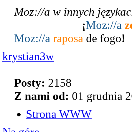
Moz://a w innych językac
___________
¡
Moz:
//a
z
Moz:
//a
raposa
de fogo
!
krystian3w
Posty:
2158
Z nami od:
01 grudnia 2
Strona WWW
Na górę