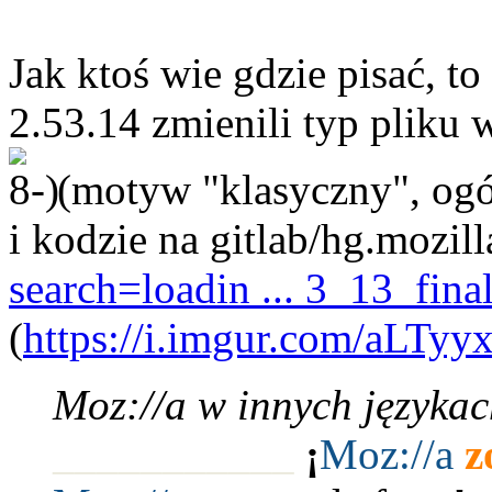
Jak ktoś wie gdzie pisać, 
2.53.14 zmienili typ pliku 
(motyw "klasyczny", ogól
i kodzie na gitlab/hg.mozill
search=loadin ... 3_13_fina
(
https://i.imgur.com/aLTyy
Moz://a w innych językac
___________
¡
Moz:
//a
z