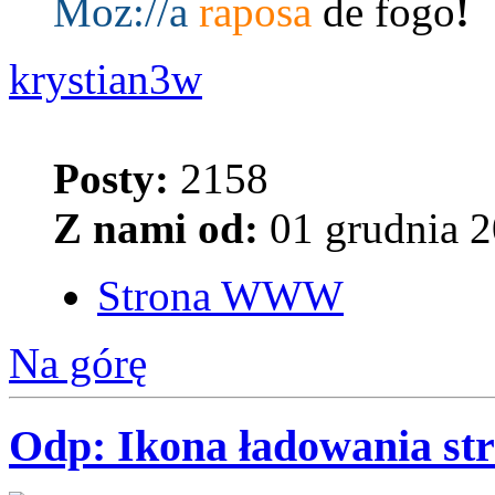
Moz:
//a
raposa
de fogo
!
krystian3w
Posty:
2158
Z nami od:
01 grudnia 2
Strona WWW
Na górę
Odp: Ikona ładowania str