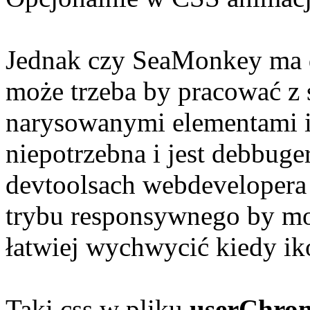
Jednak czy SeaMonkey ma d
może trzeba by pracować z 
narysowanymi elementami in
niepotrzebna i jest debbuger
devtoolsach webdevelopera
trybu responsywnego by mo
łatwiej wychwycić kiedy iko
Taki css w pliku
userChrom