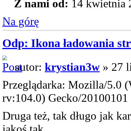
Z nami od:
14 kwietnia 
Na górę
Odp: Ikona ładowania str
autor:
krystian3w
» 27 l
Przeglądarka: Mozilla/5.0
rv:104.0) Gecko/20100101 
Druga też, tak długo jak kar
jakoś tak.