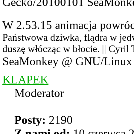
Gecko/20100101 SeaMonke
W 2.53.15 animacja powró
Państwowa dziwka, flądra w jedwab
duszę włócząc w błocie. || Cyril
SeaMonkey @ GNU/Linux
KLAPEK
Moderator
Posty:
2190
Z nami od:
10 czerwca 2