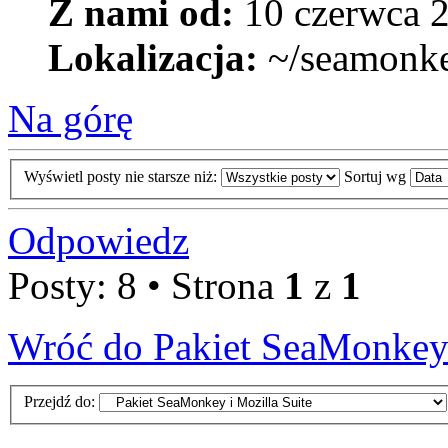
Z nami od:
10 czerwca 2
Lokalizacja:
~/seamonk
Na górę
Wyświetl posty nie starsze niż:
Sortuj wg
Odpowiedz
Posty: 8 • Strona
1
z
1
Wróć do Pakiet SeaMonkey 
Przejdź do: