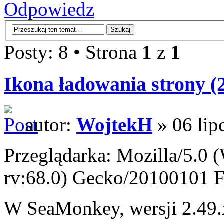
Odpowiedz
Posty: 8 • Strona
1
z
1
Ikona ładowania strony (2
autor:
WojtekH
» 06 lip
Przeglądarka: Mozilla/5.0
rv:68.0) Gecko/20100101 F
W SeaMonkey, wersji 2.49.