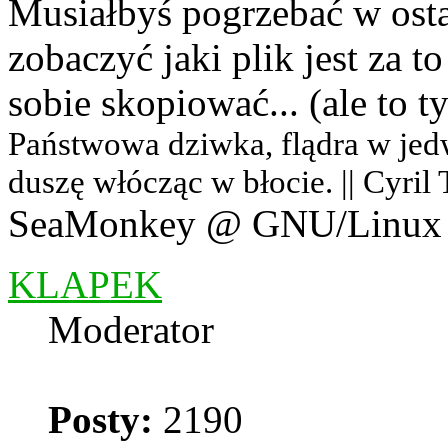
Musiałbyś pogrzebać w ostat
zobaczyć jaki plik jest za t
sobie skopiować... (ale to 
Państwowa dziwka, flądra w jedwab
duszę włócząc w błocie. || Cyril
SeaMonkey @ GNU/Linux
KLAPEK
Moderator
Posty:
2190