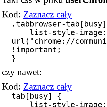
Kod:
Zaznacz cały
.tabbrowser-tab[busy]
list-style-image:
url("chrome://communi
!important;
}
czy nawet:
Kod:
Zaznacz cały
tab[busy] {
list-style-image: