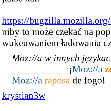
https://bugzilla.mozilla.o
niby to może czekać na pop
wukeuwaniem ładowania cz
Moz://a w innych językac
___________
¡
Moz:
//a
z
Moz:
//a
raposa
de fogo
!
krystian3w