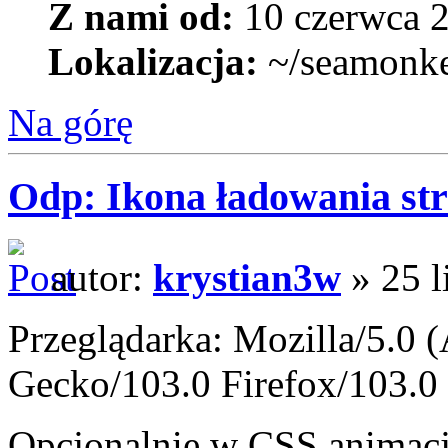
Z nami od:
10 czerwca 2
Lokalizacja:
~/seamonk
Na górę
Odp: Ikona ładowania str
autor:
krystian3w
» 25 l
Przeglądarka: Mozilla/5.0 
Gecko/103.0 Firefox/103.0
Opcjonalnie w CSS animacj