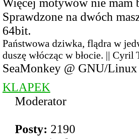
Więcej motywów nie mam b
Sprawdzone na dwóch masz
64bit.
Państwowa dziwka, flądra w jedwab
duszę włócząc w błocie. || Cyril
SeaMonkey @ GNU/Linux
KLAPEK
Moderator
Posty:
2190