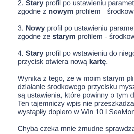
2.
Stary
profil po ustawieniu paramet
zgodne z
nowym
profilem - środkow
3.
Nowy
profil po ustawieniu parame
zgodne ze
starym
profilem - środko
4.
Stary
profil po wstawieniu do niego
przycisk otwiera nową
kartę
.
Wynika z tego, że w moim starym pliku
działanie środkowego przycisku myszy
są ustawienia, które powinny o tym 
Ten tajemniczy wpis nie przeszkadza
wystąpiły dopiero w Win 10 i SeaMon
Chyba czeka mnie żmudne sprawdzanie