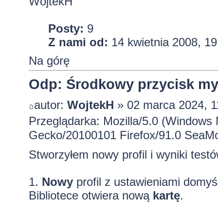
WojtekH
Posty:
9
Z nami od:
14 kwietnia 2008, 19
Na górę
Odp: Środkowy przycisk mysz
autor:
WojtekH
» 02 marca 2024, 1
Przeglądarka: Mozilla/5.0 (Windows 
Gecko/20100101 Firefox/91.0 SeaMo
Stworzyłem nowy profil i wyniki test
1.
Nowy
profil z ustawieniami domy
Bibliotece otwiera nową
kartę
.