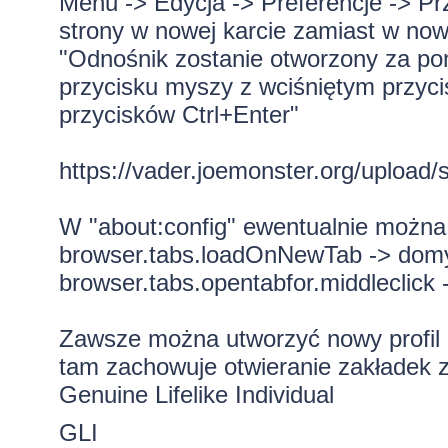
Menu -> Edycja -> Preferencje -> Prz
strony w nowej karcie zamiast w now
"Odnośnik zostanie otworzony za p
przycisku myszy z wciśniętym przycis
przycisków Ctrl+Enter"
https://vader.joemonster.org/upload/
W "about:config" ewentualnie można 
browser.tabs.loadOnNewTab -> domyś
browser.tabs.opentabfor.middleclick 
Zawsze można utworzyć nowy profil S
tam zachowuje otwieranie zakładek z 
Genuine Lifelike Individual
GLI