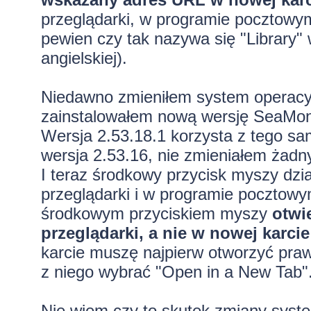
przeglądarki, w programie pocztowy
pewien czy tak nazywa się "Library" w
angielskiej).
Niedawno zmieniłem system operacyj
zainstalowałem nową wersję SeaMonk
Wersja 2.53.18.1 korzysta z tego sa
wersja 2.53.16, nie zmieniałem żadn
I teraz środkowy przycisk myszy dzi
przeglądarki i w programie pocztowy
środkowym przyciskiem myszy
otwi
przeglądarki, a nie w nowej karcie
karcie muszę najpierw otworzyć pr
z niego wybrać "Open in a New Tab"
Nie wiem czy to skutek zmiany syste