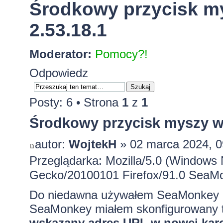
Środkowy przycisk my
2.53.18.1
Moderator:
Pomocy?!
Odpowiedz
Posty: 6 • Strona
1
z
1
Środkowy przycisk myszy w o
autor:
WojtekH
» 02 marca 2024, 0
Przeglądarka: Mozilla/5.0 (Windows 
Gecko/20100101 Firefox/91.0 SeaMo
Do niedawna używałem SeaMonkey 
SeaMonkey miałem skonfigurowany 
wskazany adres URL w nowej karc