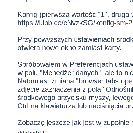
Konfig (pierwsza wartość "1", druga 
https://i.ibb.co/cNvzkSG/konfig-sm-2
Przy powyższych ustawieniach środko
otwiera nowe okno zamiast karty.
Spróbowałem w Preferencjach ustawić
w polu "Menedżer danych", ale to nic
Natomiast zmiana "browser.tabs.open
zdjęcie zaznaczenia z pola "Odnośn
środkowego przycisku myszy, lewego
Ctrl na klawiaturze lub naciśnięcia p
Zobaczę jeszcze jak jest w zupełnie n