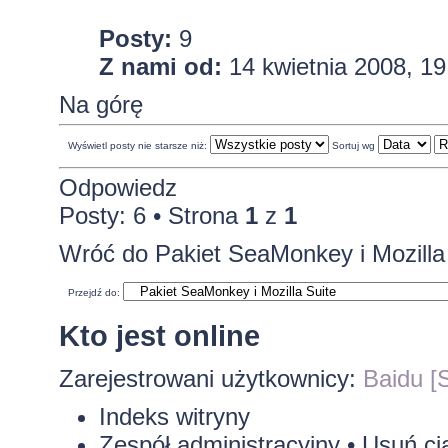
Posty:
9
Z nami od:
14 kwietnia 2008, 19
Na górę
Wyświetl posty nie starsze niż:
Sortuj wg
Odpowiedz
Posty: 6 • Strona
1
z
1
Wróć do Pakiet SeaMonkey i Mozilla
Przejdź do:
Kto jest online
Zarejestrowani użytkownicy:
Baidu [S
Indeks witryny
Zespół administracyjny
•
Usuń ci