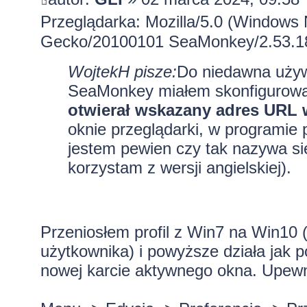
Przeglądarka: Mozilla/5.0 (Windows 
Gecko/20100101 SeaMonkey/2.53.1
WojtekH pisze:
Do niedawna uży
SeaMonkey miałem skonfigurowa
otwierał wskazany adres URL 
oknie przeglądarki, w programi
jestem pewien czy tak nazywa się 
korzystam z wersji angielskiej).
Przeniosłem profil z Win7 na Win1
użytkownika) i powyższe działa jak po
nowej karcie aktywnego okna. Upewni