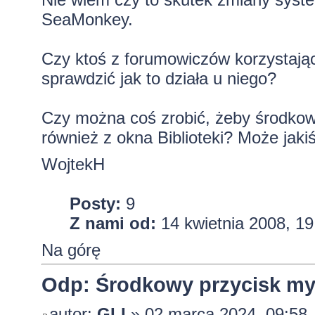
SeaMonkey.
Czy ktoś z forumowiczów korzystają
sprawdzić jak to działa u niego?
Czy można coś zrobić, żeby środkow
również z okna Biblioteki? Może jakiś
WojtekH
Posty:
9
Z nami od:
14 kwietnia 2008, 19
Na górę
Odp: Środkowy przycisk mysz
autor:
GLI
» 02 marca 2024, 09:58