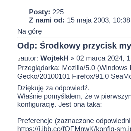
Posty:
225
Z nami od:
15 maja 2003, 10:38
Na górę
Odp: Środkowy przycisk mysz
autor:
WojtekH
» 02 marca 2024, 1
Przeglądarka: Mozilla/5.0 (Windows 
Gecko/20100101 Firefox/91.0 SeaMo
Dziękuję za odpowiedź.
Właśnie pomyślałem, że w pierwszy
konfigurację. Jest ona taka:
Preferencje (zaznaczone odpowiednie
https://i.ibb.co/fQFMnwK/konfig-sm.j