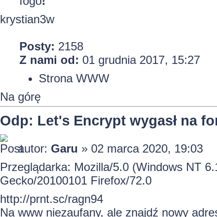
fogo
!
krystian3w
Posty:
2158
Z nami od:
01 grudnia 2017, 15:27
Strona WWW
Na górę
Odp: Let's Encrypt wygasł na f
autor:
Garu
» 02 marca 2020, 19:03
Przeglądarka: Mozilla/5.0 (Windows NT 6.1
Gecko/20100101 Firefox/72.0
http://prnt.sc/ragn94
Na www niezaufany, ale znajdź nowy adr