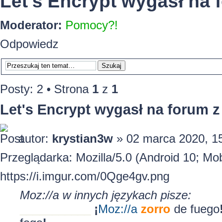
Let's Encrypt wygasł na
Moderator:
Pomocy?!
Odpowiedz
Posty: 2 • Strona
1
z
1
Let's Encrypt wygasł na forum 
autor:
krystian3w
» 02 marca 2020, 1
Przeglądarka: Mozilla/5.0 (Android 10; Mob
https://i.imgur.com/0Qge4gv.png
Moz://a w innych językach pisze:
___________
¡
Moz:
//a
zorro
de fuego