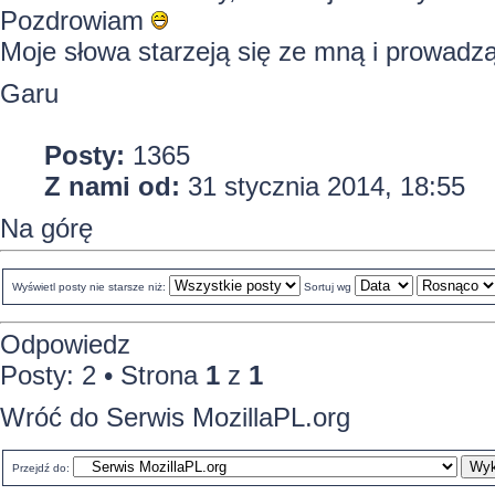
Pozdrowiam
Moje słowa starzeją się ze mną i prowadzą
Garu
Posty:
1365
Z nami od:
31 stycznia 2014, 18:55
Na górę
Wyświetl posty nie starsze niż:
Sortuj wg
Odpowiedz
Posty: 2 • Strona
1
z
1
Wróć do Serwis MozillaPL.org
Przejdź do: