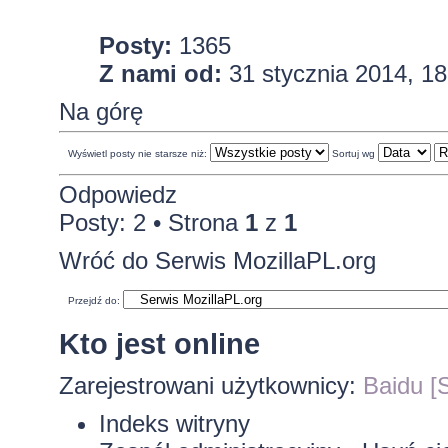
Posty:
1365
Z nami od:
31 stycznia 2014, 18
Na górę
Wyświetl posty nie starsze niż:
Sortuj wg
Odpowiedz
Posty: 2 • Strona
1
z
1
Wróć do Serwis MozillaPL.org
Przejdź do:
Kto jest online
Zarejestrowani użytkownicy:
Baidu [S
Indeks witryny