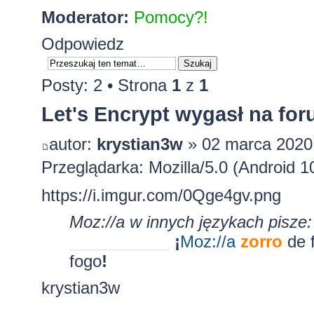
Moderator:
Pomocy?!
Odpowiedz
Posty: 2 • Strona
1
z
1
Let's Encrypt wygasł na fo
autor:
krystian3w
» 02 marca 2020
Przeglądarka: Mozilla/5.0 (Android 1
https://i.imgur.com/0Qge4gv.png
Moz://a w innych językach pisze:
___________
¡
Moz:
//a
zorro
de 
fogo
!
krystian3w