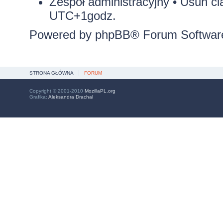
Zespół administracyjny
•
Usuń ci
UTC+1godz.
Powered by
phpBB
® Forum Softwar
STRONA GŁÓWNA
FORUM
Copyright © 2001-2010
MozillaPL.org
Grafika:
Aleksandra Drachal