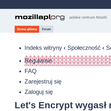
Strona główna
Forum
Indeks witryny
‹
Społeczność
‹
S
Regulamin
FAQ
Zarejestruj się
Zaloguj się
Let's Encrypt wygasł