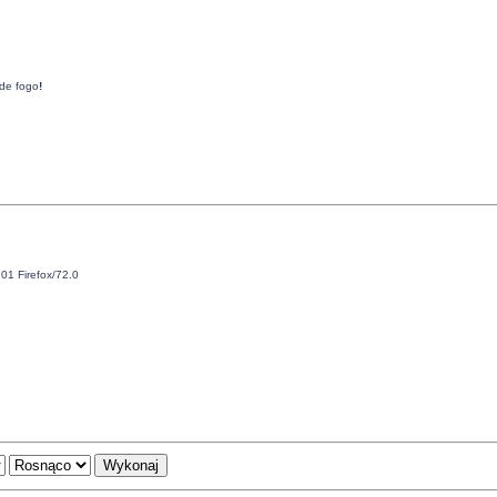
de fogo
!
01 Firefox/72.0