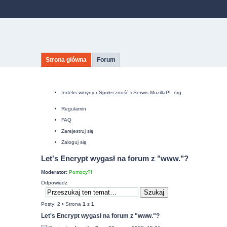
Strona główna
Forum
Indeks witryny
‹
Społeczność
‹
Serwis MozillaPL.org
Regulamin
FAQ
Zarejestruj się
Zaloguj się
Let's Encrypt wygasł na forum z "www."?
Moderator:
Pomocy?!
Odpowiedz
Posty: 2 • Strona
1
z
1
Let's Encrypt wygasł na forum z "www."?