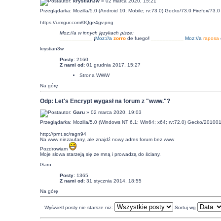
autor:
krystian3w
» 02 marca 2020, 15:21
Przeglądarka: Mozilla/5.0 (Android 10; Mobile; rv:73.0) Gecko/73.0 Firefox/73.0
https://i.imgur.com/0Qge4gv.png
Moz://a w innych językach pisze:
___________
¡
Moz:
//a
zorro
de fuego
!
___________
Moz:
//a
raposa
krystian3w
Posty:
2160
Z nami od:
01 grudnia 2017, 15:27
Strona WWW
Na górę
Odp: Let's Encrypt wygasł na forum z "www."?
autor:
Garu
» 02 marca 2020, 19:03
Przeglądarka: Mozilla/5.0 (Windows NT 6.1; Win64; x64; rv:72.0) Gecko/201001
http://prnt.sc/ragn94
Na www niezaufany, ale znajdź nowy adres forum bez www
Pozdrowiam
Moje słowa starzeją się ze mną i prowadzą do ściany.
Garu
Posty:
1365
Z nami od:
31 stycznia 2014, 18:55
Na górę
Wyświetl posty nie starsze niż:
Sortuj wg