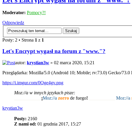
Let's Encrypt wygasł na forum z "www."?
Moderator:
Pomocy?!
Odpowiedz
Posty: 2 • Strona
1
z
1
Let's Encrypt wygasł na forum z "www."?
autor:
krystian3w
» 02 marca 2020, 15:21
Przeglądarka: Mozilla/5.0 (Android 10; Mobile; rv:73.0) Gecko/73.0 
https://i.imgur.com/0Qge4gv.png
Moz://a w innych językach pisze:
___________
¡
Moz:
//a
zorro
de fuego
!
___________
Moz:
//a
krystian3w
Posty:
2160
Z nami od:
01 grudnia 2017, 15:27