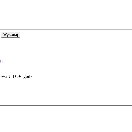
t]
asowa UTC+1godz.