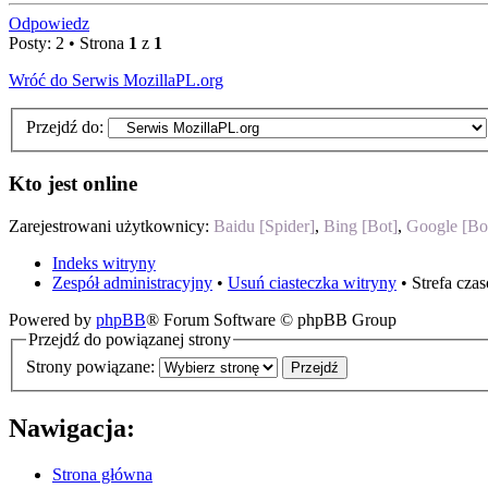
Odpowiedz
Posty: 2 • Strona
1
z
1
Wróć do Serwis MozillaPL.org
Przejdź do:
Kto jest online
Zarejestrowani użytkownicy:
Baidu [Spider]
,
Bing [Bot]
,
Google [Bo
Indeks witryny
Zespół administracyjny
•
Usuń ciasteczka witryny
• Strefa cz
Powered by
phpBB
® Forum Software © phpBB Group
Przejdź do powiązanej strony
Strony powiązane:
Nawigacja:
Strona główna