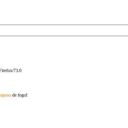
Firefox/73.0
raposa
de fogo
!