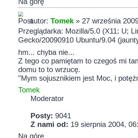
Na górę
autor:
Tomek
» 27 września 2009
Przeglądarka: Mozilla/5.0 (X11; U; Li
Gecko/20090910 Ubuntu/9.04 (jaunty
hm... chyba nie...
Z tego co pamiętam to czegoś mi tam
domu to to wrzucę.
"Mym sojusznikiem jest Moc, i potężn
Tomek
Moderator
Posty:
9041
Z nami od:
19 sierpnia 2004, 06
Na górę