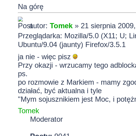
Na górę
autor:
Tomek
» 21 sierpnia 2009,
Przeglądarka: Mozilla/5.0 (X11; U; L
Ubuntu/9.04 (jaunty) Firefox/3.5.1
ja nie - więc pisz
Przy okazji - wrzucamy tego adblock
ps.
po rozmowie z Markiem - mamy zgod
działać, być aktualna i tyle
"Mym sojusznikiem jest Moc, i potężn
Tomek
Moderator