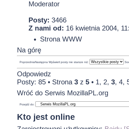
Moderator
Posty:
3466
Z nami od:
16 kwietnia 2004, 11
Strona WWW
Na górę
Poprzednia
Następna
Wyświetl posty nie starsze niż:
So
Odpowiedz
Posty: 85 •
Strona
3
z
5
•
1
,
2
,
3
,
4
,
Wróć do Serwis MozillaPL.org
Przejdź do:
Kto jest online
Zarejestrowani użytkownicy:
Baidu [S