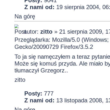
Posty:
9041
Z nami od:
19 sierpnia 2004, 06
Na górę
autor:
zitto
» 21 sierpnia 2009, 1
Przeglądarka: Mozilla/5.0 (Windows; 
Gecko/20090729 Firefox/3.5.2
To ja się namęczyłem a teraz pytani
Może się komuś przyda. Ale miało by
tłumaczył Grzegorz..
zitto
Posty:
777
Z nami od:
13 listopada 2008, 1
Na górę