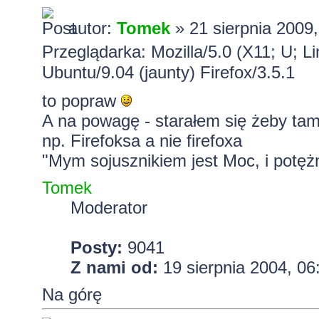
autor:
Tomek
» 21 sierpnia 2009,
Przeglądarka: Mozilla/5.0 (X11; U; L
Ubuntu/9.04 (jaunty) Firefox/3.5.1
to popraw
A na powagę - starałem się żeby ta
np. Firefoksa a nie firefoxa
"Mym sojusznikiem jest Moc, i potężn
Tomek
Moderator
Posty:
9041
Z nami od:
19 sierpnia 2004, 06
Na górę