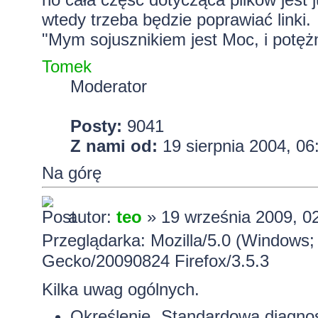
wtedy trzeba będzie poprawiać linki.
"Mym sojusznikiem jest Moc, i potężn
Tomek
Moderator
Posty:
9041
Z nami od:
19 sierpnia 2004, 06
Na górę
autor:
teo
» 19 września 2009, 0
Przeglądarka: Mozilla/5.0 (Windows; 
Gecko/20090824 Firefox/3.5.3
Kilka uwag ogólnych.
Określenie „Standardowa diagnos