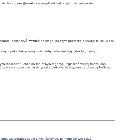
 firefox.exe ([url=#kluczowe-pliki-i-lokalizacje]gdzie znajdę ten
sobotę, dokończyć i wrzucić na bloga, po czym poproszę o rewizję tekstu w celu
krypt pokaż/ukryj teorię - tak, żeby widoczne były tylko fragmenty z
ych rozszerzeń, choć na forum było tego typu zgłoszeń więcej (może ktoś
wsze poważne opracowanie dotyczące blokowania skryptów za pomocą NoScript.
jutro, czy poradzę sobie z tym. Jakby co, to mogę się tym zająć.