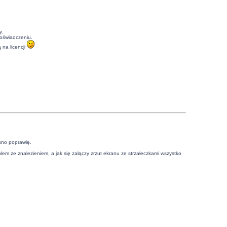
y.
doświadczeniu.
 na licencji
ewno poprawię.
blem ze znalezieniem, a jak się załączy zrzut ekranu ze strzałeczkami wszystko