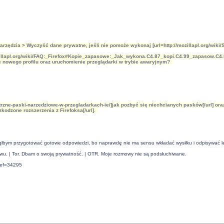
rzędzia > Wyczyść dane prywatne, jeśli nie pomoże wykonaj [url=http://mozillapl.org/wiki
ozillapl.org/wiki/FAQ:_Firefox#Kopie_zapasowe:_Jak_wykona.C4.87_kopi.C4.99_zapasow.C4.85_
ie nowego profilu oraz uruchomienie przeglądarki w trybie awaryjnym?
trzne-paski-narzedziowe-w-przegladarkach-ie/]jak pozbyć się niechcianych pasków[/url] oraz
kodzone rozszerzenia z Firefoksa[/url].
ogłbym przygotować gotowe odpowiedzi, bo naprawdę nie ma sensu wkładać wysiłku i odpisywać le
twu. | Tor. Dbam o swoją prywatność. | OTR. Moje rozmowy nie są podsłuchiwane.
ref=34295