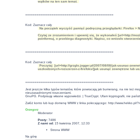
wątków na ten sam temat.
===============================================
Kod:
Zaznacz cały
Na początek wyczyść pamięć podręczną przeglądarki: Firefox > Na
Czytaj ze zrozumieniem i upewnij się, że wykonałeś [url=http://m
poinformuj, o przebiegu diagnostyki. Napisz, co wniosło stworzen
===============================================
Kod:
Zaznacz cały
Poczytaj [url=http://grzglo.jogger.pl/2007/08/08/jak-usunac-zewne
uszkodzonych-rozszerzen-z-firefoks/]jak usunąć zewnętrzne lub usz
===============================================
Jest jeszcze kilka typów tematów, które powracają jak bumerang, na nie też m
nieuzasadnionymi roszczeniami.
GnuPG. Podpisuję własne wypowiedzi. | TrueCrypt. Ufam kryptografii, nie pańs
Załóż konto lub kup domenę WWW z linka polecającego:
http://www.hekko.pl/?
Grzegorz
Moderator
Posty:
7486
Z nami od:
15 kwietnia 2007, 12:33
Strona WWW
Na górę