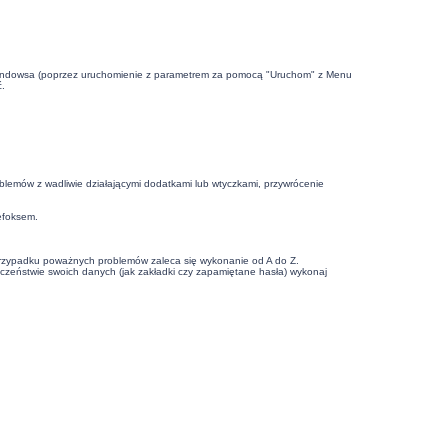
la Windowsa (poprzez uruchomienie z parametrem za pomocą "Uruchom" z Menu
.
lemów z wadliwie działającymi dodatkami lub wtyczkami, przywrócenie
efoksem.
przypadku poważnych problemów zaleca się wykonanie od A do Z.
pieczeństwie swoich danych (jak zakładki czy zapamiętane hasła) wykonaj