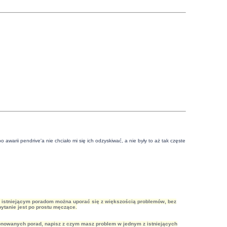
awarii pendrive'a nie chciało mi się ich odzyskiwać, a nie były to aż tak częste
ęki istniejącym poradom można uporać się z większością problemów, bez
ytanie jest po prostu męczące.
roponowanych porad, napisz z czym masz problem w jednym z istniejących