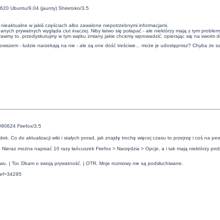
620 Ubuntu/9.04 (jaunty) Shiretoko/3.5
 nieaktualne w jakiś częściach albo zawalone niepotrzebnymi informacjami.
anych prywatnych wygląda ciut inaczej. Niby łatwo się połapać - ale niektórzy mają z tym problem
awmy to. przedyskutujmy w tym wątku zmiany jakie chcemy wprowadzić, opierając się na swoim 
owszem - ludzie narzekają na nie - ale są one dość treściwe... może je udostępnisz? Chyba że są
090624 Firefox/3.5
adek. Co do aktualizacji wiki i stałych porad, jak znajdę trochę więcej czasu to przejrzę i coś na p
. Nieraz można napisać 10 razy łańcuszek Firefox > Narzędzia > Opcje, a i tak mają niektórzy pro
twu. | Tor. Dbam o swoją prywatność. | OTR. Moje rozmowy nie są podsłuchiwane.
ref=34295