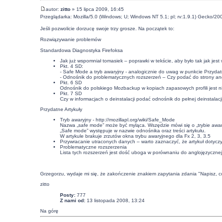
autor:
zitto
» 15 lipca 2009, 16:45
Przeglądarka: Mozilla/5.0 (Windows; U; Windows NT 5.1; pl; rv:1.9.1) Gecko/20
Jeśli pozwolicie dorzucę swoje trzy grosze. Na początek to:
Rozwiązywanie problemów
Standardowa Diagnostyka Firefoksa
Jak już wspomniał tomasiek – poprawki w tekście, aby było tak jak jest 
Pkt. 4 SD:
- Safe Mode a tryb awaryjny - analogicznie do uwag w punkcie Przydat
- Odnośnik do problematycznych rozszerzeń – Czy podać do strony angie
Pkt. 6 SD
Odnośnik do polskiego Mozbackup w
kopiach zapasowych profili
jest 
Pkt. 7 SD
Czy w informacjach o deinstalacji podać odnośnik do
pełnej deinstalacj
Przydatne Artykuły
Tryb awaryjny -
http://mozillapl.org/wiki/Safe_Mode
Nazwa „safe mode” może być myląca. Wszędzie mówi się o „trybie awary
„Safe mode” występuje w nazwie odnośnika oraz treści artykułu.
W artykule brakuje zrzutów okna trybu awaryjnego dla Fx 2, 3, 3.5
Przywracanie utraconych danych – warto zaznaczyć, że artykuł dotyc
Problematyczne rozszerzenia
Lista tych rozszerzeń jest dość uboga w porównaniu do
anglojęzycznej
Grzegorzu, wydaje mi się, że zakończenie znakiem zapytania zdania "Napisz, co 
zitto
Posty:
777
Z nami od:
13 listopada 2008, 13:24
Na górę