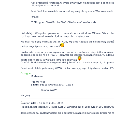
Aby uruchomić Firefoksa w trybie awaryjnym niezbędne jest dodanie spec
plik[/url]) oraz -safe-mode.
Jeśli Firefoksa zainstalowano w domyślnej dla systemu Windows lokaliza
[image]
"C:\Program Files\Mozilla Firefox\firefox.exe" -safe-mode
I tak dalej... Wszystko opatrzone zrzutami ekranu z Windows XP oraz Vista, Ub
wychwycenia ewentualnych błędów i sugestie merytoryczne.
Nie ma i nie będę miał Mac OS ani KDE, więc nie napiszę ani nie porobię zrzutó
praktycznymi poradami, bez teorii
Nazbierało mi się w tym miesiącu sporo zadań do zrobienia, stąd lekkie opóźni
poszuka i podeśle mi na PW?). Pochwalę się jeszcze tłumaczeniem FAQ i dokum
Także sporo pracy, a wakacje temu nie sprzyjają
GnuPG. Podpisuję własne wypowiedzi. | TrueCrypt. Ufam kryptografii, nie pańs
Załóż konto lub kup domenę WWW z linka polecającego:
http://www.hekko.pl/?
Grzegorz
Moderator
Posty:
7486
Z nami od:
15 kwietnia 2007, 12:33
Strona WWW
Na górę
autor:
zitto
» 17 lipca 2009, 00:21
Przeglądarka: Mozilla/5.0 (Windows; U; Windows NT 5.1; pl; rv:1.9.1) Gecko/20
Jakiś czas temu zastanawiałem się nad przetłumaczeniem instrukcji tworzenia reg