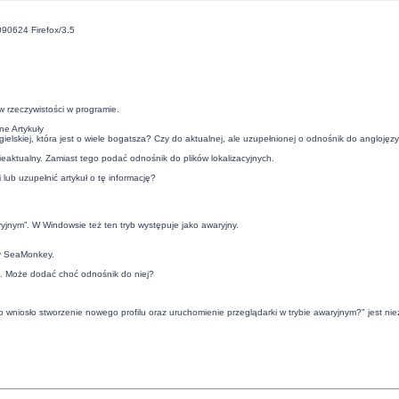
090624 Firefox/3.5
w rzeczywistości w programie.
ne Artykuły
lskiej, która jest o wiele bogatsza? Czy do aktualnej, ale uzupełnionej o odnośnik do anglojęz
nieaktualny. Zamiast tego podać odnośnik do
plików lokalizacyjnych
.
i
lub uzupełnić artykuł o tę informację?
jnym”. W Windowsie też ten tryb występuje jako awaryjny.
zy SeaMonkey.
. Może dodać choć odnośnik do niej?
wniosło stworzenie nowego profilu oraz uruchomienie przeglądarki w trybie awaryjnym?" jest niezb