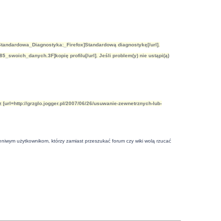
/Standardowa_Diagnostyka:_Firefox]Standardową diagnostykę[/url].
swoich_danych.3F]kopię profilu[/url]. Jeśli problem(y) nie ustąpi(ą)
 [url=http://grzglo.jogger.pl/2007/06/26/usuwanie-zewnetrznych-lub-
niwym użytkownikom, którzy zamiast przeszukać forum czy wiki wolą rzucać