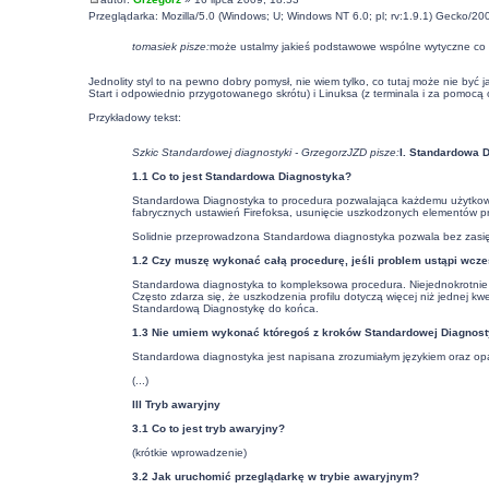
Przeglądarka: Mozilla/5.0 (Windows; U; Windows NT 6.0; pl; rv:1.9.1) Gecko/20
tomasiek pisze:
może ustalmy jakieś podstawowe wspólne wytyczne co do czę
Jednolity styl to na pewno dobry pomysł, nie wiem tylko, co tutaj może nie 
Start i odpowiednio przygotowanego skrótu) i Linuksa (z terminala i za pomocą
Przykładowy tekst:
Szkic Standardowej diagnostyki - GrzegorzJZD pisze:
I. Standardowa 
1.1 Co to jest Standardowa Diagnostyka?
Standardowa Diagnostyka to procedura pozwalająca każdemu użytkownik
fabrycznych ustawień Firefoksa, usunięcie uszkodzonych elementów prof
Solidnie przeprowadzona Standardowa diagnostyka pozwala bez zasięg
1.2 Czy muszę wykonać całą procedurę, jeśli problem ustąpi wcze
Standardowa diagnostyka to kompleksowa procedura. Niejednokrotnie 
Często zdarza się, że uszkodzenia profilu dotyczą więcej niż jednej kw
Standardową Diagnostykę do końca.
1.3 Nie umiem wykonać któregoś z kroków Standardowej Diagnost
Standardowa diagnostyka jest napisana zrozumiałym językiem oraz opat
(...)
III Tryb awaryjny
3.1 Co to jest tryb awaryjny?
(krótkie wprowadzenie)
3.2 Jak uruchomić przeglądarkę w trybie awaryjnym?