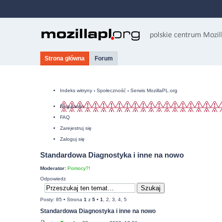
Strona główna
Forum
Indeks witryny
‹
Społeczność
‹
Serwis MozillaPL.org
Regulamin
FAQ
Zarejestruj się
Zaloguj się
Standardowa Diagnostyka i inne na nowo
Moderator:
Pomocy?!
Odpowiedz
Posty: 85 •
Strona
1
z
5
•
1
,
2
,
3
,
4
,
5
Standardowa Diagnostyka i inne na nowo