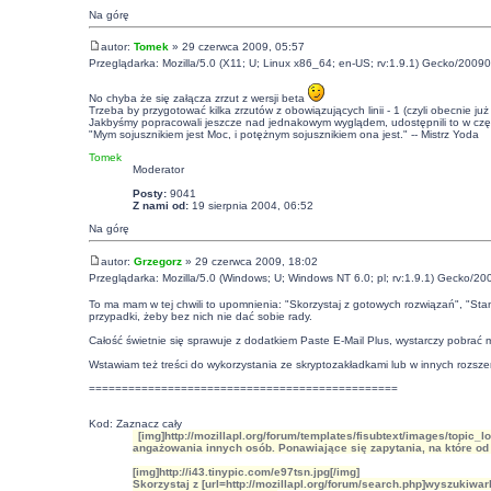
Na górę
autor:
Tomek
» 29 czerwca 2009, 05:57
Przeglądarka: Mozilla/5.0 (X11; U; Linux x86_64; en-US; rv:1.9.1) Gecko/20090
No chyba że się załącza zrzut z wersji beta
Trzeba by przygotować kilka zrzutów z obowiązujących linii - 1 (czyli obecnie ju
Jakbyśmy popracowali jeszcze nad jednakowym wyglądem, udostępnili to w częśc
"Mym sojusznikiem jest Moc, i potężnym sojusznikiem ona jest." -- Mistrz Yoda
Tomek
Moderator
Posty:
9041
Z nami od:
19 sierpnia 2004, 06:52
Na górę
autor:
Grzegorz
» 29 czerwca 2009, 18:02
Przeglądarka: Mozilla/5.0 (Windows; U; Windows NT 6.0; pl; rv:1.9.1) Gecko/20
To ma mam w tej chwili to upomnienia: "Skorzystaj z gotowych rozwiązań", "Stand
przypadki, żeby bez nich nie dać sobie rady.
Całość świetnie się sprawuje z dodatkiem
Paste E-Mail Plus
, wystarczy pobrać m
Wstawiam też treści do wykorzystania ze skryptozakładkami lub w innych rozsze
===============================================
Kod:
Zaznacz cały
[img]http://mozillapl.org/forum/templates/fisubtext/images/topi
angażowania innych osób. Ponawiające się zapytania, na które od
[img]http://i43.tinypic.com/e97tsn.jpg[/img]
Skorzystaj z [url=http://mozillapl.org/forum/search.php]wyszukiwa