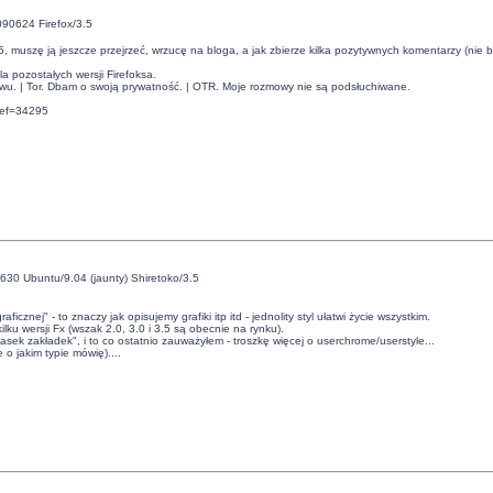
090624 Firefox/3.5
, muszę ją jeszcze przejrzeć, wrzucę na bloga, a jak zbierze kilka pozytywnych komentarzy (nie bę
 pozostałych wersji Firefoksa.
twu. | Tor. Dbam o swoją prywatność. | OTR. Moje rozmowy nie są podsłuchiwane.
ref=34295
630 Ubuntu/9.04 (jaunty) Shiretoko/3.5
nej" - to znaczy jak opisujemy grafiki itp itd - jednolity styl ułatwi życie wszystkim.
ku wersji Fx (wszak 2.0, 3.0 i 3.5 są obecnie na rynku).
ek zakładek", i to co ostatnio zauważyłem - troszkę więcej o userchrome/userstyle...
o jakim typie mówię)....