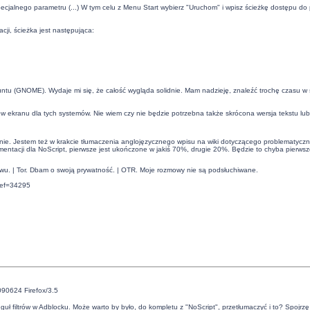
jalnego parametru (...) W tym celu z Menu Start wybierz "Uruchom" i wpisz ścieżkę dostępu do pliku
cji, ścieżka jest następująca:
untu (GNOME). Wydaje mi się, że całość wygląda solidnie. Mam nadzieję, znaleźć trochę czasu w 
w ekranu dla tych systemów. Nie wiem czy nie będzie potrzebna także skrócona wersja tekstu lub s
enie. Jestem też w krakcie tłumaczenia anglojęzycznego wpisu na wiki dotyczącego problematyczn
entacji dla NoScript, pierwsze jest ukończone w jakiś 70%, drugie 20%. Będzie to chyba pier
twu. | Tor. Dbam o swoją prywatność. | OTR. Moje rozmowy nie są podsłuchiwane.
ref=34295
090624 Firefox/3.5
uł filtrów w Adblocku. Może warto by było, do kompletu z "NoScript", przetłumaczyć i to? Spojrzę 