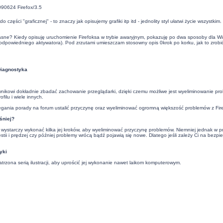
090624 Firefox/3.5
ści "graficznej" - to znaczy jak opisujemy grafiki itp itd - jednolity styl ułatwi życie wszystkim.
być jasne? Kiedy opisuję uruchomienie Firefoksa w trybie awaryjnym, pokazuję po dwa sposoby d
 odpowiedniego aktywatora). Pod zrzutami umieszczam stosowny opis 0krok po korku, jak to zrobić
Diagnostyka
owi dokładnie zbadać zachowanie przeglądarki, dzięki czemu możliwe jest wyeliminowanie prob
ilu i wiele innych.
ania porady na forum ustalić przyczynę oraz wyeliminować ogromną większość problemów z Fir
śniej?
wystarczy wykonać kilka jej kroków, aby wyeliminować przyczynę problemów. Niemniej jednak w 
estii i prędzej czy później problemy wrócą bądź pojawią się nowe. Dlatego jeśli zależy Ci na bez
yki
rzona serią ilustracji, aby uprościć jej wykonanie nawet laikom komputerowym.