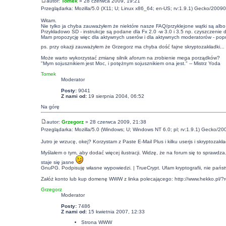
autor:
Tomek
» 28 czerwca 2009, 19:21
Przeglądarka: Mozilla/5.0 (X11; U; Linux x86_64; en-US; rv:1.9.1) Gecko/20090
Witam.
Nie tylko ja chyba zauważyłem że niektóre nasze FAQ/przyklejone wątki są albo
Przykładowo SD - instrukcje są podane dla Fx 2.0 -w 3.0 i 3.5 np. czyszczenie d
Mam propozycję więc dla aktywnych userów i dla aktywnych moderatorów - popr
ps. przy okazji zauważyłem że Grzegorz ma chyba dość fajne skryptozakładki... 
Może warto wykorzystać zmianę silnik aforum na zrobienie mega porządków?
"Mym sojusznikiem jest Moc, i potężnym sojusznikiem ona jest." -- Mistrz Yoda
Tomek
Moderator
Posty:
9041
Z nami od:
19 sierpnia 2004, 06:52
Na górę
autor:
Grzegorz
» 28 czerwca 2009, 21:38
Przeglądarka: Mozilla/5.0 (Windows; U; Windows NT 6.0; pl; rv:1.9.1) Gecko/20
Jutro je wrzucę, okej? Korzystam z Paste E-Mail Plus i kilku userjs i skryptozakł
Myślałem o tym, aby dodać więcej ilustracji. Widzę, że na forum się to sprawdza
staje się jasne
GnuPG. Podpisuję własne wypowiedzi. | TrueCrypt. Ufam kryptografii, nie pańs
Załóż konto lub kup domenę WWW z linka polecającego:
http://www.hekko.pl/?
Grzegorz
Moderator
Posty:
7486
Z nami od:
15 kwietnia 2007, 12:33
Strona WWW