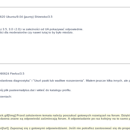
620 Ubuntu/9.04 (jaunty) Shiretoko/3.5
ż z 3.5, 3.0 i 2.0) i w zależności od UA pokazywać odpowiednie.
i dla moderatorów czy nawet tutaj to by było miodzio.
090624 Firefox/3.5
ardowa diagnostyka" i "Usuń paski lub wadliwe rozszerzenia". Miałem jeszcze kilka innych, ale po 
ój plik
pasteemailplus.dat
i wkleić do katalogu profilu.
rzeniach:
c_lock.gif[/img] Przed założeniem tematu należy poszukać gotowych rozwiązań na forum. Dzi
 dawna znane są odpowiedzi zaśmiecają forum. A odpowiadanie po raz kolejny na to samo p
rki[/url]. Zapoznaj się z gotowymi odpowiedziami. Jeśli nie potrafisz zastosować się do p