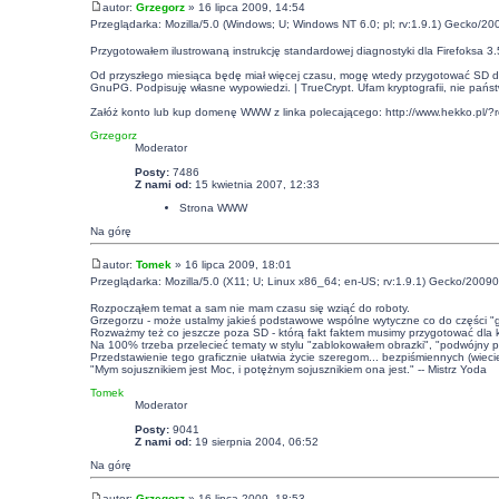
autor:
Grzegorz
» 16 lipca 2009, 14:54
Przeglądarka: Mozilla/5.0 (Windows; U; Windows NT 6.0; pl; rv:1.9.1) Gecko/20
Przygotowałem ilustrowaną instrukcję standardowej diagnostyki dla Firefoksa 3.5
Od przyszłego miesiąca będę miał więcej czasu, mogę wtedy przygotować SD dla
GnuPG. Podpisuję własne wypowiedzi. | TrueCrypt. Ufam kryptografii, nie pańs
Załóż konto lub kup domenę WWW z linka polecającego:
http://www.hekko.pl/?
Grzegorz
Moderator
Posty:
7486
Z nami od:
15 kwietnia 2007, 12:33
Strona WWW
Na górę
autor:
Tomek
» 16 lipca 2009, 18:01
Przeglądarka: Mozilla/5.0 (X11; U; Linux x86_64; en-US; rv:1.9.1) Gecko/20090
Rozpocząłem temat a sam nie mam czasu się wziąć do roboty.
Grzegorzu - może ustalmy jakieś podstawowe wspólne wytyczne co do części "graficz
Rozważmy też co jeszcze poza SD - którą fakt faktem musimy przygotować dla kil
Na 100% trzeba przelecieć tematy w stylu "zablokowałem obrazki", "podwójny pas
Przedstawienie tego graficznie ułatwia życie szeregom... bezpiśmiennych (wiecie 
"Mym sojusznikiem jest Moc, i potężnym sojusznikiem ona jest." -- Mistrz Yoda
Tomek
Moderator
Posty:
9041
Z nami od:
19 sierpnia 2004, 06:52
Na górę
autor:
Grzegorz
» 16 lipca 2009, 18:53