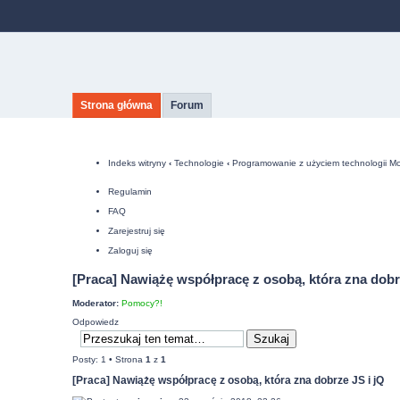
Strona główna
Forum
Indeks witryny
‹
Technologie
‹
Programowanie z użyciem technologii Moz
Regulamin
FAQ
Zarejestruj się
Zaloguj się
[Praca] Nawiążę współpracę z osobą, która zna dobr
Moderator:
Pomocy?!
Odpowiedz
Posty: 1 • Strona
1
z
1
[Praca] Nawiążę współpracę z osobą, która zna dobrze JS i jQ