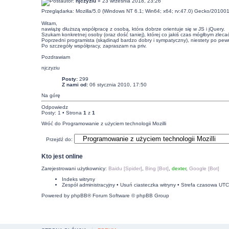
autor:
njczyziu
» 23 września 2018, 23:26
Przeglądarka: Mozilla/5.0 (Windows NT 6.1; Win64; x64; rv:47.0) Gecko/201001
Witam,
nawiążę dłuższą współpracę z osobą, która dobrze orientuje się w JS i jQuery.
Szukam konkretnej osoby (oraz dość taniej), której co jakiś czas mógłbym zlec
Poprzedni programista (skądinąd bardzo dobry i sympatyczny), niestety po pewn
Po szczegóły współpracy, zapraszam na priv.
Pozdrawiam
njczyziu
Posty:
299
Z nami od:
06 stycznia 2010, 17:50
Na górę
Odpowiedz
Posty: 1 • Strona
1
z
1
Wróć do Programowanie z użyciem technologii Mozilli
Przejdź do:
Kto jest online
Zarejestrowani użytkownicy:
Baidu [Spider]
,
Bing [Bot]
,
dexter
,
Google [Bot]
Indeks witryny
Zespół administracyjny
•
Usuń ciasteczka witryny
• Strefa czasowa UT
Powered by
phpBB
® Forum Software © phpBB Group