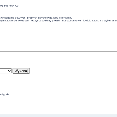
01 Firefox/47.0
ać wykonanie pewnych, prostych skryptów na kilku stronkach.
ym czasie się wykruszył - otrzymał większy projekt i ma stosunkowo niewiele czasu na wykonanie
C+1godz.