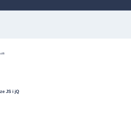
illi
ze JS i jQ