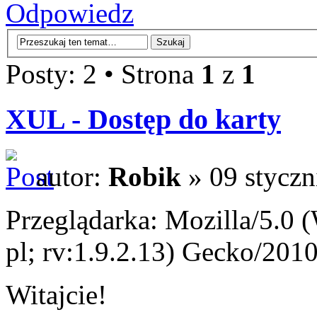
Odpowiedz
Posty: 2 • Strona
1
z
1
XUL - Dostęp do karty
autor:
Robik
» 09 styczn
Przeglądarka: Mozilla/5.0
pl; rv:1.9.2.13) Gecko/201
Witajcie!