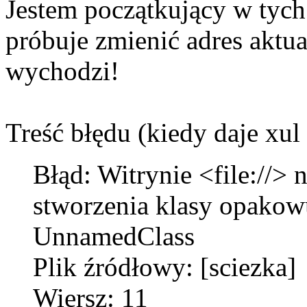
Jestem początkujący w tyc
próbuje zmienić adres aktual
wychodzi!
Treść błędu (kiedy daje xul
Błąd: Witrynie <file://>
stworzenia klasy opakowu
UnnamedClass
Plik źródłowy: [sciezka]
Wiersz: 11