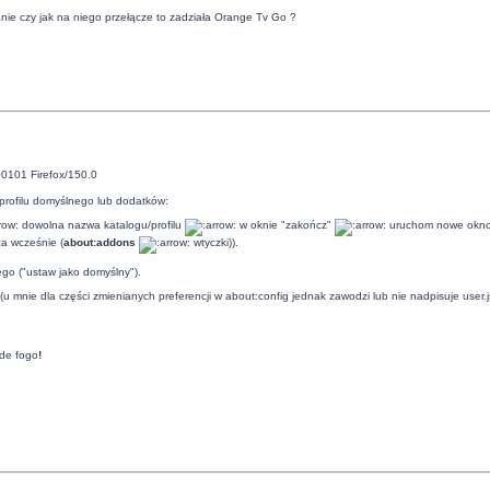
anie czy jak na niego przełącze to zadziała Orange Tv Go ?
00101 Firefox/150.0
 profilu domyślnego lub dodatków:
dowolna nazwa katalogu/profilu
w oknie "zakończ"
uruchom nowe okno 
za wcześnie (
about:addons
wtyczki)).
ego ("ustaw jako domyślny").
 (u mnie dla części zmienianych preferencji w about:config jednak zawodzi lub nie nadpisuje user.
de fogo
!