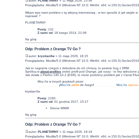
autor:
PLANETARNY
» 11 maja 2026, 15:56
Przeglądarka: Mozilla/5.0 (Windows NT 10.0; Win64; x64; rv:150.0) Gecko/201
Witam was mam problem z tą witryną internetową , w ten sposób iż jak wejde w 
naprawić ?
PLANETARNY
Posty:
131
Z nami od:
18 lutego 2014, 21:06
Na górę
Odp: Problem z Orange TV Go ?
autor:
krystian3w
» 11 maja 2026, 18:15
Przeglądarka: Mozilla/5.0 (Windows NT 10.0; Win64; x64; rv:150.0) Gecko/201
Jak to nagranie czegoś z dekodera do ich chmury, to pewnie bug z DRM.
Spróbuj w
about:profiles
zrobić profil pod Orange, jak ruszy - to fixy wdrożon
Jak działa z Firefox 140.10.2 (ESR), to może podobny problem jak z Canal Plus
Moz://a w innych językach pisze:
___________
¡
Moz:
//a
zorro
de fuego
!
___________
Moz:
//a
raposa
krystian3w
Posty:
2160
Z nami od:
01 grudnia 2017, 15:27
Strona WWW
Na górę
Odp: Problem z Orange TV Go ?
autor:
PLANETARNY
» 11 maja 2026, 19:19
Przeglądarka: Mozilla/5.0 (Windows NT 10.0; Win64; x64; rv:150.0) Gecko/201