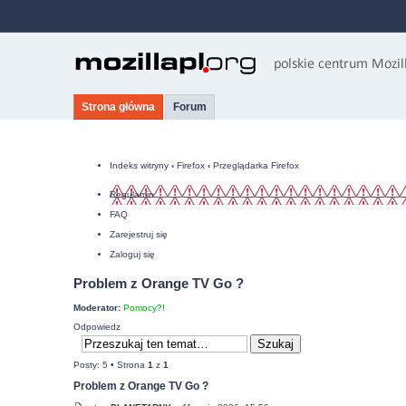
Strona główna
Forum
Indeks witryny
‹
Firefox
‹
Przeglądarka Firefox
Regulamin
FAQ
Zarejestruj się
Zaloguj się
Problem z Orange TV Go ?
Moderator:
Pomocy?!
Odpowiedz
Posty: 5 • Strona
1
z
1
Problem z Orange TV Go ?