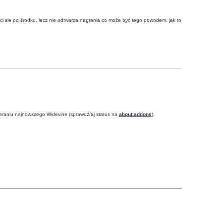
ęci sie po środku, lecz nie odtwarza nagrania co może być tego powodem, jak to
obieraniu najnowszego Widevine (sprawdź/aj status na
about:addons
).