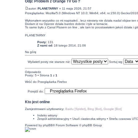
Odp: Problem z Orange TV Go ?
autor:
PLANETARNY
» 11 maja 2026, 21:57
Przeglądarka: Mozilla/5.0 (Windows NT 10.0; Win64; x64; rv:150.0) Gecko/201
Wykonałem wszystko co mi napisałeś , lecz niestety nie działa nadal objaw ten
Dodam iż na Operze działa bardzo dobrze i tyle w temacie.
To samo było z Canal Plusem on line , ale tam to poustawiałem jakoś działa i gi
PLANETARNY
Posty:
131
Z nami od:
18 lutego 2014, 21:06
Na górę
Wyświetl posty nie starsze niż:
Sortuj wg
Odpowiedz
Posty: 5 • Strona
1
z
1
Wróć do Przeglądarka Firefox
Przejdź do:
Kto jest online
Zarejestrowani użytkownicy:
Baidu [Spider]
,
Bing [Bot]
,
Google [Bot]
Indeks witryny
Zespół administracyjny
•
Usuń ciasteczka witryny
• Strefa czasowa UT
Powered by
phpBB
® Forum Software © phpBB Group