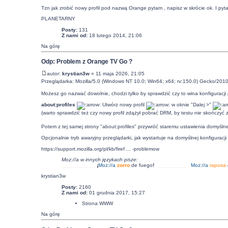
Tzn jak zrobić nowy profil pod nazwą Orange pytam , napisz w skrócie ok. I pyt
PLANETARNY
Posty:
131
Z nami od:
18 lutego 2014, 21:06
Na górę
Odp: Problem z Orange TV Go ?
autor:
krystian3w
» 11 maja 2026, 21:05
Przeglądarka: Mozilla/5.0 (Windows NT 10.0; Win64; x64; rv:150.0) Gecko/201
Możesz go nazwać dowolnie, chodzi tylko by sprawdzić czy to wina konfiguracji
about:profiles
Utwórz nowy profil
w oknie "Dalej >"
(warto sprawdzić też czy nowy profil zdążył pobrać DRM, by testu nie skończyć 
Potem z tej samej strony "about:profiles" przywróć staremu ustawienia domyśln
Opcjonalnie tryb awaryjny przeglądarki, jak wystartuje na domyślnej konfiguracji
https://support.mozilla.org/pl/kb/firef ... -problemow
Moz://a w innych językach pisze:
___________
¡
Moz:
//a
zorro
de fuego
!
___________
Moz:
//a
raposa
krystian3w
Posty:
2160
Z nami od:
01 grudnia 2017, 15:27
Strona WWW
Na górę