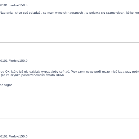
00101 Firefox/150.0
Nagrania i chce coś oglądać , co mam w moich nagranych , to pojawia się czarny ekran, kółko kr
00101 Firefox/150.0
e pod C+, które już nie działają wypadałoby cofnąć. Przy czym nowy profil może mieć laga przy p
 (że za szybko poszli w nowości świata DRM).
de fogo
!
00101 Firefox/150.0