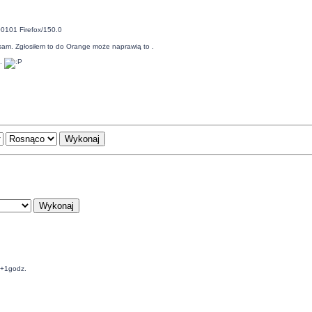
00101 Firefox/150.0
 sam. Zgłosiłem to do Orange może naprawią to .
t.
C+1godz.