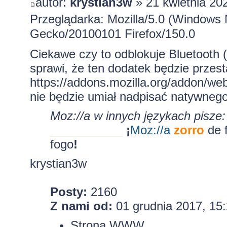
autor:
krystian3w
» 21 kwietnia 20
Przeglądarka: Mozilla/5.0 (Windows 
Gecko/20100101 Firefox/150.0
Ciekawe czy to odblokuje Bluetooth (
sprawi, że ten dodatek będzie przest
https://addons.mozilla.org/addon/webs
nie będzie umiał nadpisać natywnego
Moz://a w innych językach pisze:
___________
¡
Moz:
//a
zorro
de 
fogo
!
krystian3w
Posty:
2160
Z nami od:
01 grudnia 2017, 15
Strona WWW