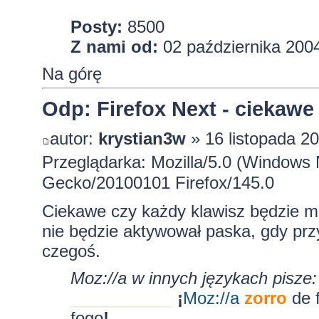
Posty:
8500
Z nami od:
02 października 2004
Na górę
Odp: Firefox Next - ciekawe
autor:
krystian3w
» 16 listopada 20
Przeglądarka: Mozilla/5.0 (Windows 
Gecko/20100101 Firefox/145.0
Ciekawe czy każdy klawisz będzie mo
nie będzie aktywował paska, gdy pr
czegoś.
Moz://a w innych językach pisze:
___________
¡
Moz:
//a
zorro
de 
fogo
!