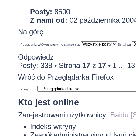
Posty:
8500
Z nami od:
02 października 2004
Na górę
Poprzednia
Wyświetl posty nie starsze niż:
Sortuj wg
Odpowiedz
Posty: 338 •
Strona
17
z
17
•
1
...
13
Wróć do Przeglądarka Firefox
Przejdź do:
Kto jest online
Zarejestrowani użytkownicy:
Baidu [S
Indeks witryny
Zespół administracyjny
•
Usuń ci