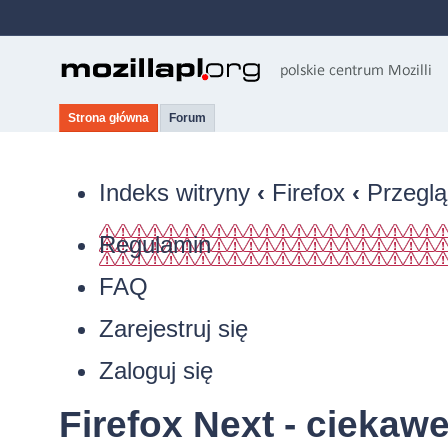
Strona główna
Forum
Indeks witryny
‹
Firefox
‹
Przeglą
Regulamin
FAQ
Zarejestruj się
Zaloguj się
Firefox Next - ciekaw