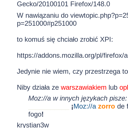
Gecko/20100101 Firefox/148.0
W nawiązaniu do
viewtopic.php?p=
p=251000#p251000
to komuś się chciało zrobić XPI:
https://addons.mozilla.org/pl/firefox/a 
Jedynie nie wiem, czy przestrzega to 
Niby działa ze
warszawiakiem
lub
op
Moz://a w innych językach pisze:
___________
¡
Moz:
//a
zorro
de 
fogo
!
krystian3w