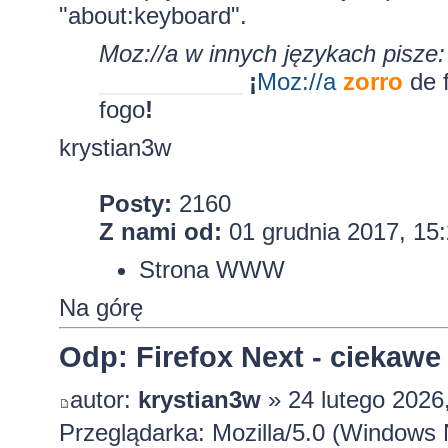
"about:keyboard".
Moz://a w innych językach pisze:
___________
¡
Moz:
//a
zorro
de 
fogo
!
krystian3w
Posty:
2160
Z nami od:
01 grudnia 2017, 15
Strona WWW
Na górę
Odp: Firefox Next - ciekawe
autor:
krystian3w
» 24 lutego 2026
Przeglądarka: Mozilla/5.0 (Windows 