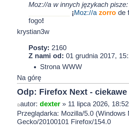
Moz://a w innych językach pisze:
___________
¡
Moz:
//a
zorro
de 
fogo
!
krystian3w
Posty:
2160
Z nami od:
01 grudnia 2017, 15
Strona WWW
Na górę
Odp: Firefox Next - ciekawe
autor:
dexter
» 11 lipca 2026, 18:52
Przeglądarka: Mozilla/5.0 (Windows 
Gecko/20100101 Firefox/154.0