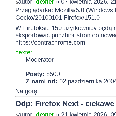
autor:
dexter
» 07 kwietnia 2026, 2
Przeglądarka: Mozilla/5.0 (Windows 
Gecko/20100101 Firefox/151.0
W Firefoksie 150 użytkownicy będą m
eksportować podzbiór stron do nowe
https://contrachrome.com
dexter
Moderator
Posty:
8500
Z nami od:
02 października 2004
Na górę
Odp: Firefox Next - ciekawe
autor:
dexter
» 21 kwietnia 2026, 0