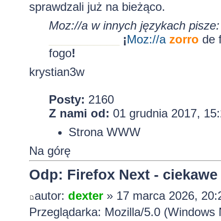
sprawdzali już na bieżąco.
Moz://a w innych językach pisze:
___________
¡
Moz:
//a
zorro
de 
fogo
!
krystian3w
Posty:
2160
Z nami od:
01 grudnia 2017, 15
Strona WWW
Na górę
Odp: Firefox Next - ciekawe
autor:
dexter
» 17 marca 2026, 20:
Przeglądarka: Mozilla/5.0 (Windows 