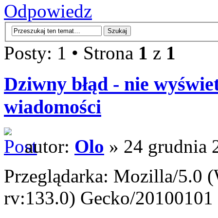
Odpowiedz
Posty: 1 • Strona
1
z
1
Dziwny błąd - nie wyświetl
wiadomości
autor:
Olo
» 24 grudnia 
Przeglądarka: Mozilla/5.0
rv:133.0) Gecko/20100101 