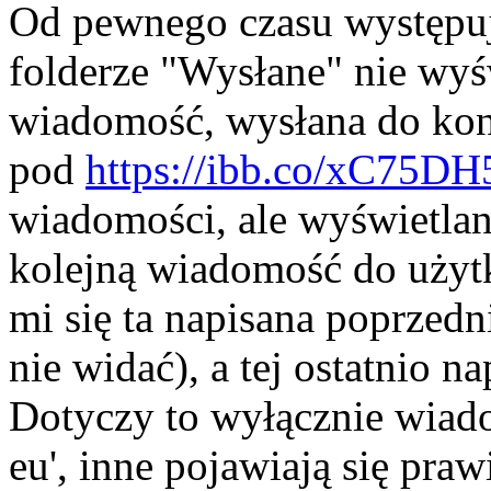
Od pewnego czasu występuj
folderze "Wysłane" nie wyśw
wiadomość, wysłana do kon
pod
https://ibb.co/xC75DH
wiadomości, ale wyświetlane
kolejną wiadomość do użytk
mi się ta napisana poprzedni
nie widać), a tej ostatnio n
Dotyczy to wyłącznie wiad
eu', inne pojawiają się praw