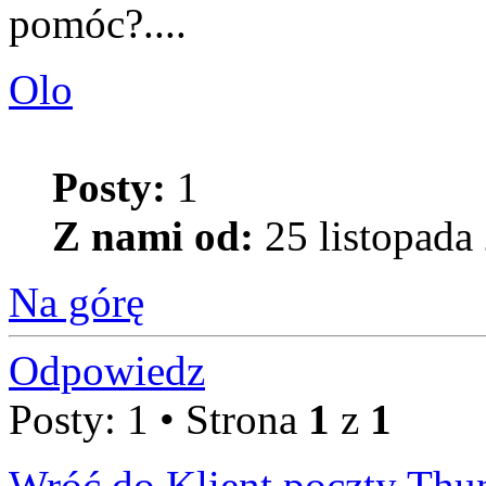
pomóc?....
Olo
Posty:
1
Z nami od:
25 listopada
Na górę
Odpowiedz
Posty: 1 • Strona
1
z
1
Wróć do Klient poczty Thu