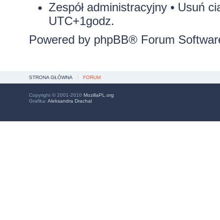
Zespół administracyjny
•
Usuń ci
UTC+1godz.
Powered by
phpBB
® Forum Softwar
STRONA GŁÓWNA
FORUM
Copyright © 2001-2010
MozillaPL.org
Grafika:
Aleksandra Drachal