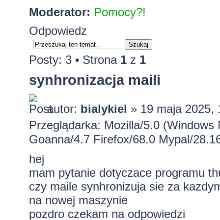
Moderator:
Pomocy?!
Odpowiedz
Posty: 3 • Strona
1
z
1
synhronizacja maili
autor:
bialykiel
» 19 maja 2025, 
Przeglądarka: Mozilla/5.0 (Windows
Goanna/4.7 Firefox/68.0 Mypal/28.1
hej
mam pytanie dotyczace programu th
czy maile synhronizuja sie za kazdy
na nowej maszynie
pozdro czekam na odpowiedzi