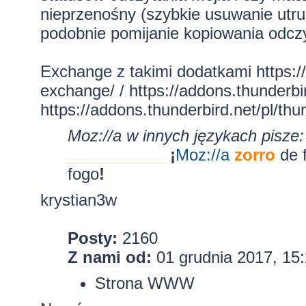
nieprzenośny (szybkie usuwanie utru
podobnie pomijanie kopiowania odcz
Exchange z takimi dodatkami
https:/
exchange/
/
https://addons.thunderbir
https://addons.thunderbird.net/pl/thun
Moz://a w innych językach pisze:
___________
¡
Moz:
//a
zorro
de 
fogo
!
krystian3w
Posty:
2160
Z nami od:
01 grudnia 2017, 15
Strona WWW