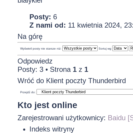
bialykiel
Posty:
6
Z nami od:
11 kwietnia 2024, 23
Na górę
Wyświetl posty nie starsze niż:
Sortuj wg
Odpowiedz
Posty: 3 • Strona
1
z
1
Wróć do Klient poczty Thunderbird
Przejdź do:
Kto jest online
Zarejestrowani użytkownicy:
Baidu [S
Indeks witryny