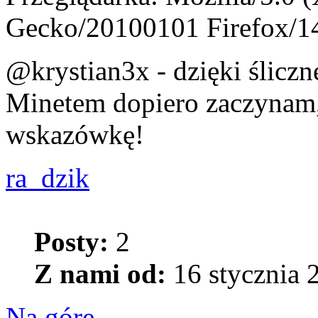
Gecko/20100101 Firefox/1
@krystian3x - dzięki śliczn
Minetem dopiero zaczynam,
wskazówkę!
ra_dzik
Posty:
2
Z nami od:
16 stycznia 
Na górę