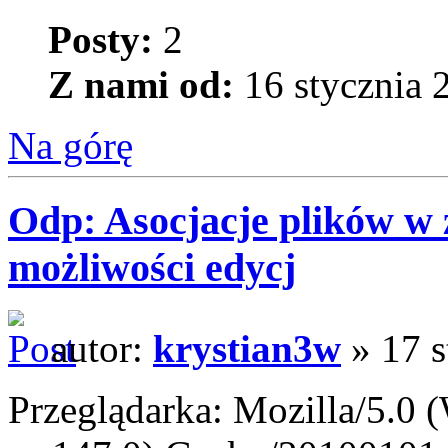
Posty:
2
Z nami od:
16 stycznia 
Na górę
Odp: Asocjacje plików w 
możliwości edycj
autor:
krystian3w
» 17 s
Przeglądarka: Mozilla/5.0