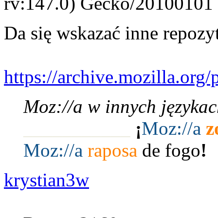
rv:147.0) Gecko/20100101 
Da się wskazać inne repozy
https://archive.mozilla.org/
Moz://a w innych językac
___________
¡
Moz:
//a
z
Moz:
//a
raposa
de fogo
!
krystian3w