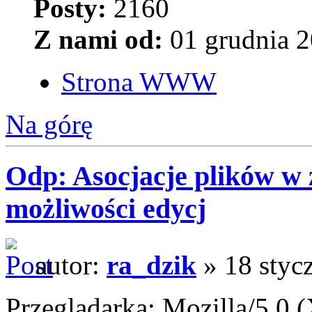
Posty:
2160
Z nami od:
01 grudnia 2
Strona WWW
Na górę
Odp: Asocjacje plików w 
możliwości edycj
autor:
ra_dzik
» 18 styc
Przeglądarka: Mozilla/5.0 