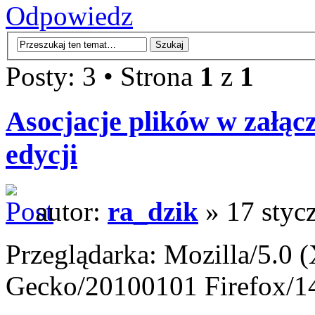
Odpowiedz
Posty: 3 • Strona
1
z
1
Asocjacje plików w załąc
edycji
autor:
ra_dzik
» 17 styc
Przeglądarka: Mozilla/5.0 
Gecko/20100101 Firefox/1