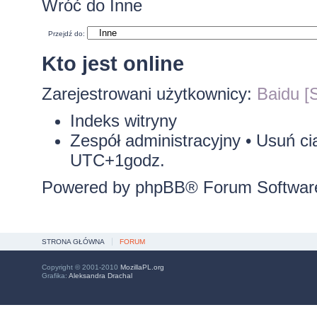
Wróć do Inne
Przejdź do:
Kto jest online
Zarejestrowani użytkownicy:
Baidu [S
Indeks witryny
Zespół administracyjny
•
Usuń ci
UTC+1godz.
Powered by
phpBB
® Forum Softwar
STRONA GŁÓWNA
FORUM
Copyright © 2001-2010
MozillaPL.org
Grafika:
Aleksandra Drachal