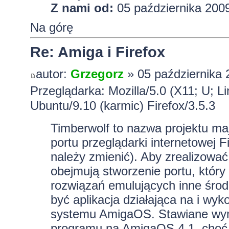
Z nami od:
05 października 2009
Na górę
Re: Amiga i Firefox
autor:
Grzegorz
» 05 października 
Przeglądarka: Mozilla/5.0 (X11; U; L
Ubuntu/9.10 (karmic) Firefox/3.5.3
Timberwolf to nazwa projektu m
portu przeglądarki internetowej
należy zmienić). Aby zrealizować
obejmują stworzenie portu, który
rozwiązań emulujących inne środ
być aplikacja działająca na i wy
systemu AmigaOS. Stawiane wym
programu na AmigaOS 4.1, choć 