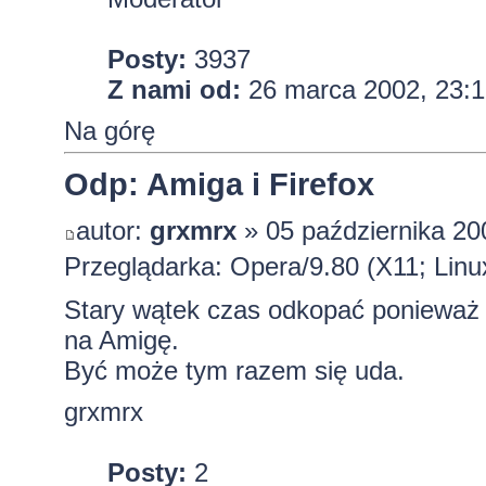
Posty:
3937
Z nami od:
26 marca 2002, 23:1
Na górę
Odp: Amiga i Firefox
autor:
grxmrx
» 05 października 20
Przeglądarka: Opera/9.80 (X11; Linux
Stary wątek czas odkopać ponieważ j
na Amigę
.
Być może tym razem się uda.
grxmrx
Posty:
2