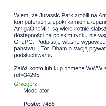
Wiem, że Jurassic Park zrobili na A
komputerach z epoki kamienia łupa
AmigaOneMini są wielokrotnie słabsze
dostępności na polskim rynku nie ws
GnuPG. Podpisuję własne wypowiedzi.
państwu. | Tor. Dbam o swoją prywa
podsłuchiwane.
Załóż konto lub kup domenę WWW z 
ref=34295
Grzegorz
Moderator
Posty:
7486