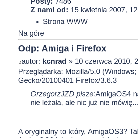
Posty:
7486
Z nami od:
15 kwietnia 2007, 12
Strona WWW
Na górę
Odp: Amiga i Firefox
autor:
kcnrad
» 10 czerwca 2010, 
Przeglądarka: Mozilla/5.0 (Windows; 
Gecko/20100401 Firefox/3.6.3
GrzegorzJZD pisze:
AmigaOS4 na
nie leżała, ale nic już nie mówię.
A oryginalny to który, AmigaOS3? Ta