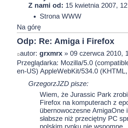
Z nami od:
15 kwietnia 2007, 12
Strona WWW
Na górę
Odp: Re: Amiga i Firefox
autor:
grxmrx
» 09 czerwca 2010, 
Przeglądarka: Mozilla/5.0 (compatib
en-US) AppleWebKit/534.0 (KHTML, 
GrzegorzJZD pisze:
Wiem, że Jurassic Park zrobi
Firefox na komputerach z ep
übernowoczesne AmigaOne i 
słabsze niż przeciętny PC spr
polskim rynku nie wspomnę..