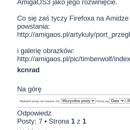
AmigaOS3 jako jego rozwinięcie.
Co się zaś tyczy Firefoxa na Amidze t
powstania:
http://amigaos.pl/artykuly/port_przegl
i galerię obrazków:
http://amigaos.pl/pic/timberwolf/inde
kcnrad
Na górę
Wyświetl posty nie starsze niż:
Sortuj wg
Odpowiedz
Posty: 7 • Strona
1
z
1