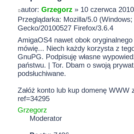
autor:
Grzegorz
» 10 czerwca 2010
Przeglądarka: Mozilla/5.0 (Windows; 
Gecko/20100527 Firefox/3.6.4
AmigaOS4 nawet obok oryginalnego sy
mówię... Niech każdy korzysta z tego
GnuPG. Podpisuję własne wypowiedzi.
państwu. | Tor. Dbam o swoją prywa
podsłuchiwane.
Załóż konto lub kup domenę WWW z 
ref=34295
Grzegorz
Moderator