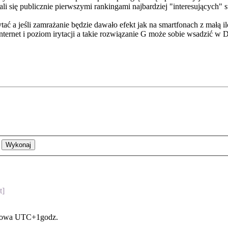
li się publicznie pierwszymi rankingami najbardziej "interesujących" st
ytać a jeśli zamrażanie będzie dawało efekt jak na smartfonach z mał
ternet i poziom irytacji a takie rozwiązanie G może sobie wsadzić w D
t]
asowa UTC+1godz.