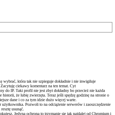
ybrać, która tak nie szpieguje dokładnie i nie inwigiluje
Zacytuję ciekawy komentarz na ten temat. Cyt
 do IP. Taki profil nie jest zbyt dokładny bo przecież nie każda
istorii, że lubię zwierzęta. Teraz jeśli spędzę godzinę na stronie o
iejsze dane i co za tym idzie dużo więcej warte.
er użytkownika. Pozwoli to na odciążenie serwerów i zaoszczędzenie
 resztę usunąć.
lokujesz. Jedyna ochrona to trzymanie się jak najdalej od Chromium i