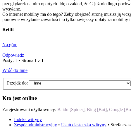
przeglądarek na nim opartych. Idę o zakład, że G już niedługo pochwa
wysyłane.
Co internet mobilny ma do tego? Żeby obejrzeć stronę musisz ją wcz
ponowne wczytanie zawartości to tylko zwiększy opłaty za mobilny in
Retttt
Na górę
Odpowiedz
Posty: 1 • Strona
1
z
1
Wróć do Inne
Przejdź do:
Kto jest online
Zarejestrowani użytkownicy:
Baidu [Spider]
,
Bing [Bot]
,
Google [Bo
Indeks witryny
Zespół administracyjny
•
Usuń ciasteczka witryny
• Strefa cz