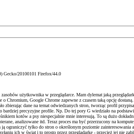
.0) Gecko/20100101 Firefox/44.0
 zasobów użytkownika w przeglądarce. Mam dylemat jaką przeglądarkę w
te o Chromium, Google Chrome zapewne z czasem taką opcję dostaną. 
zbierając dane na temat odwiedzanych stron, tworząc profil przypisany
bardziej precyzyjne profile. Np. Do tej pory G wiedziało na podstawie h
łośnikiem kotów a psy niespecjalnie mnie interesują. To są dużo dokładn
bierane, analizowane itd. Teraz proces ma być przerzucony na komput
 ją ograniczyć tylko do stron o określonym poziomie zainteresowania a
aniu ich w świat i to prosto przez przeglądarkę - przecież jej nie zab