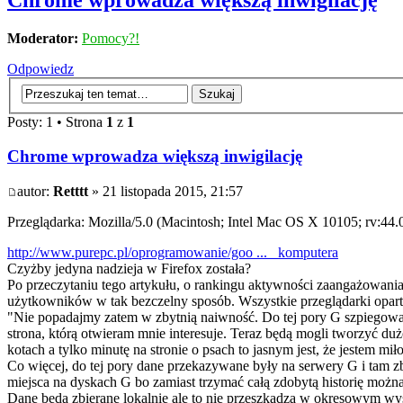
Chrome wprowadza większą inwigilację
Moderator:
Pomocy?!
Odpowiedz
Posty: 1 • Strona
1
z
1
Chrome wprowadza większą inwigilację
autor:
Retttt
» 21 listopada 2015, 21:57
Przeglądarka: Mozilla/5.0 (Macintosh; Intel Mac OS X 10105; rv:44
http://www.purepc.pl/oprogramowanie/goo ... _komputera
Czyżby jedyna nadzieja w Firefox została?
Po przeczytaniu tego artykułu, o rankingu aktywności zaangażowania
użytkowników w tak bezczelny sposób. Wszystkie przeglądarki opar
"Nie popadajmy zatem w zbytnią naiwność. Do tej pory G szpiegowało 
strona, którą otwieram mnie interesuje. Teraz będą mogli tworzyć dużo 
kotach a tylko minutę na stronie o psach to jasnym jest, że jestem mi
Co więcej, do tej pory dane przekazywane były na serwery G i tam z
miejsca na dyskach G bo zamiast trzymać całą zdobytą historię można
Dane będą zbierane lokalnie ale to nie przeszkadza w okresowym wysył