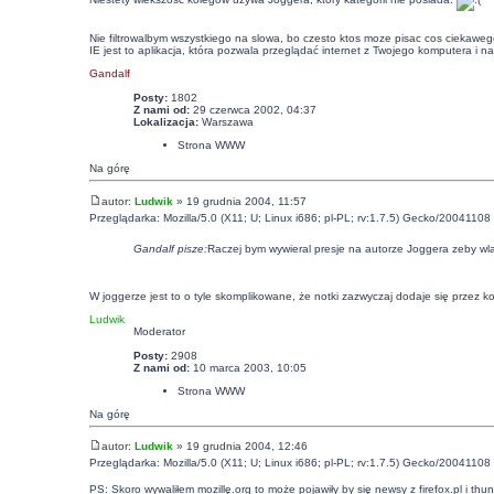
Nie filtrowalbym wszystkiego na slowa, bo czesto ktos moze pisac cos ciekaweg
IE jest to aplikacja, która pozwala przeglądać internet z Twojego komputera i n
Gandalf
Posty:
1802
Z nami od:
29 czerwca 2002, 04:37
Lokalizacja:
Warszawa
Strona WWW
Na górę
autor:
Ludwik
» 19 grudnia 2004, 11:57
Przeglądarka: Mozilla/5.0 (X11; U; Linux i686; pl-PL; rv:1.7.5) Gecko/20041108 
Gandalf pisze:
Raczej bym wywieral presje na autorze Joggera zeby wla
W joggerze jest to o tyle skomplikowane, że notki zazwyczaj dodaje się przez k
Ludwik
Moderator
Posty:
2908
Z nami od:
10 marca 2003, 10:05
Strona WWW
Na górę
autor:
Ludwik
» 19 grudnia 2004, 12:46
Przeglądarka: Mozilla/5.0 (X11; U; Linux i686; pl-PL; rv:1.7.5) Gecko/20041108 
PS: Skoro wywaliłem mozillę.org to może pojawiły by się newsy z firefox.pl i thu