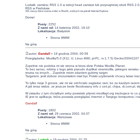
Ludwik: zamiesc
RSS 1.0
w sekcji head zamiast lub przynajmniej obok RSS 2.0
RSS w Firefoksie
101 rzeczy, które można zrobić w Mozilli, a których nie potrafi Internet Explorer
Domel
Posty:
2252
Z nami od:
14 kwietnia 2002, 19:10
Lokalizacja:
Białystok
Strona WWW
Na górę
autor:
Gandalf
» 19 grudnia 2004, 00:59
Przeglądarka: Mozilla/5.0 (X11; U; Linux i686; pl-PL; rv:1.7.5) Gecko/20041107 
Zupelnie nie podoba mi sie strona w ktora idzie Polska Mozilla Planet.
To bez sensu, robimy z tego jakis pseudo duplikat vivamozilla, jakiegos serwi
reszta na innych... Zupelnie moim zdaniem gubimy target.
Targetem, jesli dobrze zrozumialem mial byc Polski uzytkownik chcacy latwo tra
To tylko moje 3 grosze, ale mi sie odchcialo zagladac tam, bo za kazdym razem 
A jak teraz widze, ze jeszcze bede floodowany info z cert.pl, chipa, di.com.pl, 
W zwiazku z tym chcialbym zeby powstalo planet.mozillapl.org trackujace to co p
IE jest to aplikacja, która pozwala przeglądać internet z Twojego komputera i n
Gandalf
Posty:
1802
Z nami od:
29 czerwca 2002, 04:37
Lokalizacja:
Warszawa
Strona WWW
Na górę
autor:
Ludwik
» 19 grudnia 2004, 01:25