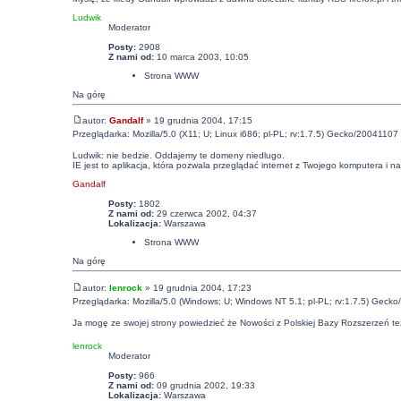
Ludwik
Moderator
Posty:
2908
Z nami od:
10 marca 2003, 10:05
Strona WWW
Na górę
autor:
Gandalf
» 19 grudnia 2004, 17:15
Przeglądarka: Mozilla/5.0 (X11; U; Linux i686; pl-PL; rv:1.7.5) Gecko/20041107 
Ludwik: nie bedzie. Oddajemy te domeny niedlugo.
IE jest to aplikacja, która pozwala przeglądać internet z Twojego komputera i n
Gandalf
Posty:
1802
Z nami od:
29 czerwca 2002, 04:37
Lokalizacja:
Warszawa
Strona WWW
Na górę
autor:
lenrock
» 19 grudnia 2004, 17:23
Przeglądarka: Mozilla/5.0 (Windows; U; Windows NT 5.1; pl-PL; rv:1.7.5) Gecko
Ja mogę ze swojej strony powiedzieć że Nowości z Polskiej Bazy Rozszerzeń te
lenrock
Moderator
Posty:
966
Z nami od:
09 grudnia 2002, 19:33
Lokalizacja:
Warszawa