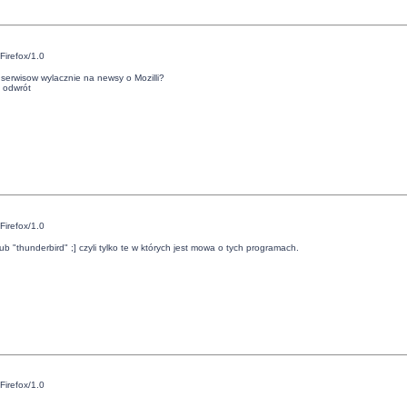
Firefox/1.0
 serwisow wylacznie na newsy o Mozilli?
a odwrót
Firefox/1.0
lub "thunderbird" ;] czyli tylko te w których jest mowa o tych programach.
Firefox/1.0