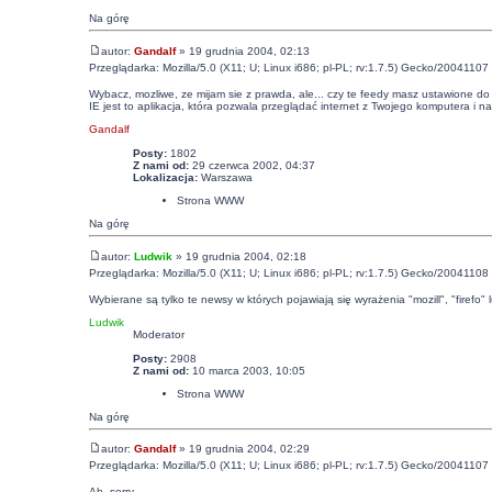
Na górę
autor:
Gandalf
» 19 grudnia 2004, 02:13
Przeglądarka: Mozilla/5.0 (X11; U; Linux i686; pl-PL; rv:1.7.5) Gecko/20041107 
Wybacz, mozliwe, ze mijam sie z prawda, ale... czy te feedy masz ustawione do
IE jest to aplikacja, która pozwala przeglądać internet z Twojego komputera i n
Gandalf
Posty:
1802
Z nami od:
29 czerwca 2002, 04:37
Lokalizacja:
Warszawa
Strona WWW
Na górę
autor:
Ludwik
» 19 grudnia 2004, 02:18
Przeglądarka: Mozilla/5.0 (X11; U; Linux i686; pl-PL; rv:1.7.5) Gecko/20041108 
Wybierane są tylko te newsy w których pojawiają się wyrażenia "mozill", "firefo" 
Ludwik
Moderator
Posty:
2908
Z nami od:
10 marca 2003, 10:05
Strona WWW
Na górę
autor:
Gandalf
» 19 grudnia 2004, 02:29
Przeglądarka: Mozilla/5.0 (X11; U; Linux i686; pl-PL; rv:1.7.5) Gecko/20041107 
Ah, sorry.