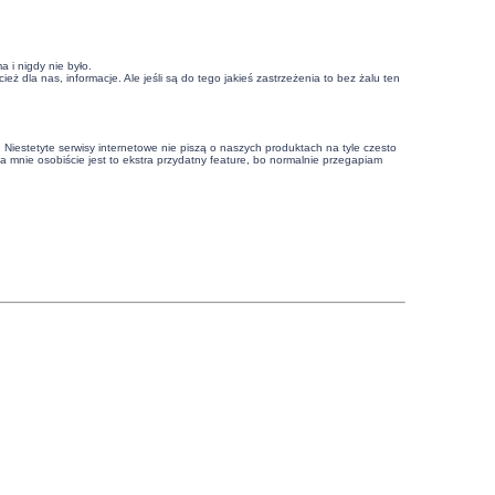
 i nigdy nie było.
eż dla nas, informacje. Ale jeśli są do tego jakieś zastrzeżenia to bez żalu ten
 Niestetyte serwisy internetowe nie piszą o naszych produktach na tyle czesto
la mnie osobiście jest to ekstra przydatny feature, bo normalnie przegapiam