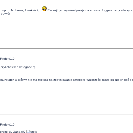
o np. o Jabberze, Linuksie itp.
Raczej bym wywieral presje na autorze Joggera zeby wlaczyl c
a odwrót
Firefox/1.0
czyl cholerne kategorie ;p
omunikator, w którym nie ma miejsca na zdefiniowanie kategorii. Większości może się nie chcieć 
Firefox/1.0
nerbird.pl. Gandalf?