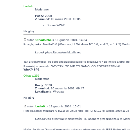
Ludwik
Moderator
Posty:
2908
Z nami od:
10 marca 2003, 10:05
Strona WWW
Na górę
autor:
Olhado/256
» 19 grudnia 2004, 14:34
Przeglądarka: Mozilla/5.0 (Windows; U; Windows NT 5.0; en-US; rv:1.7.5) Gec
Ludwik pisze:
Usunałem Mozilla.org
Tak z ciekawości - ilu osobom przeszkadzało to Mozilla.org? Bo mi się akurat p
Pamiętaj obywatelu: WTYCZKI TO NIE TO SAMO, CO ROZSZERZENIA!
WinXP SP2
Olhado/256
Moderator
Posty:
3878
Z nami od:
26 września 2002, 09:47
Lokalizacja:
Wrocław
Na górę
autor:
Ludwik
» 19 grudnia 2004, 15:01
Przeglądarka: Mozilla/5.0 (X11; U; Linux i686; pl-PL; rv:1.7.5) Gecko/20041108 
Olhado/256 pisze:
Tak z ciekawości - ilu osobom przeszkadzało to Mozil
Myślę, że kiedy Gandalf wprowadzi z dawna obiecane kanały RSS firefox.pl i thu