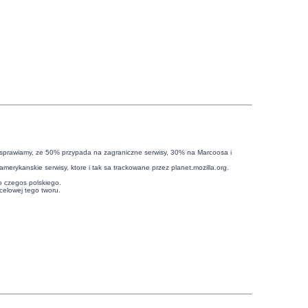
ego sprawiamy, ze 50% przypada na zagraniczne serwisy, 30% na Marcoosa i
erykanskie serwisy, ktore i tak sa trackowane przez planet.mozilla.org.
o czegos polskiego.
ocelowej tego tworu.