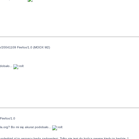
ko/20041109 Firefox/1.0 (MOOX M2)
odobało...
Firefox/1.0
la.org? Bo mi się akurat podobało...
nderbird.pl to wszyscy będą zadowoleni. Tylko nie jest do końca pewne kiedy to będzie :]