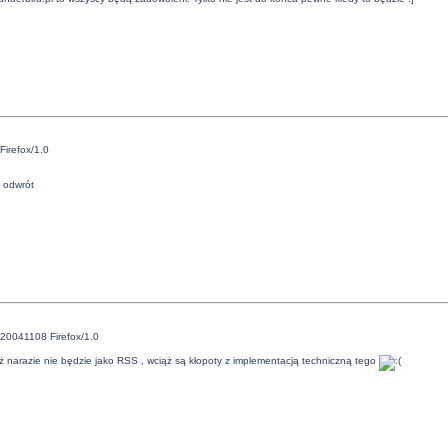
Firefox/1.0
a odwrót
/20041108 Firefox/1.0
ż narazie nie będzie jako RSS , wciąż są kłopoty z implementacją techniczną tego