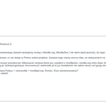
.
Firefox/1.0
su newsowego (wszak trackujemy newsy z Mozilla.org, MozillaZine i nie wiem skad jeszcze), do t
ckowac co sie dzieje w Polsce wokol projektu. Zamiast tego mamy mocny miks, ze wskazaniem na am
musze przeskoczyc kilkanascie newsow ktore juz czytalem z mozillazine, mozilla.org zeby dojsc d
idg.pl, dobreprogramy.pl, linuxnews.pl i webinside.pl to juz kompletnie nie widze sensu ani grupy d
isza Polacy + vivamozilla + mozillapl.org. Koniec. Ktos zainteresowany?
a odwrót