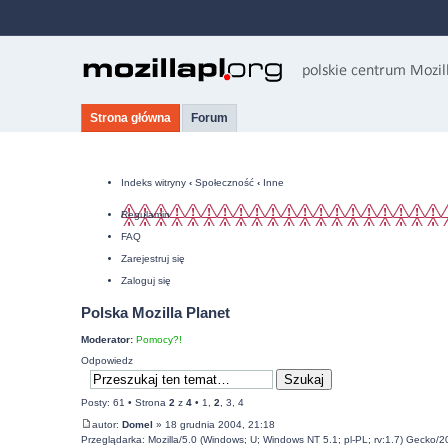
Strona główna
Forum
Indeks witryny
‹
Społeczność
‹
Inne
Regulamin
FAQ
Zarejestruj się
Zaloguj się
Polska Mozilla Planet
Moderator:
Pomocy?!
Odpowiedz
Posty: 61 •
Strona
2
z
4
•
1
,
2
,
3
,
4
autor:
Domel
» 18 grudnia 2004, 21:18
Przeglądarka: Mozilla/5.0 (Windows; U; Windows NT 5.1; pl-PL; rv:1.7) Gecko/