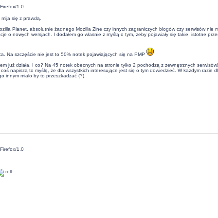
Firefox/1.0
 mija się z prawdą.
illa Planet, absolutnie żadnego Mozilla Zine czy innych zagraniczych blogów czy serwisów nie ma
je o nowych wersjach. I dodałem go własnie z myślą o tym, żeby pojawiały się takie, istotne przeci
iąca. Na szczęście nie jest to 50% notek pojawiających się na PMP
tem już działa. I co? Na 45 notek obecnych na stronie tylko 2 pochodzą z zewnętrznych serwisów!
 coś napiszą to myślę, że dla wszystkich interesujące jest się o tym dowiedzieć. W każdym razie d
go innym mialo by to przeszkadzać (?).
Firefox/1.0