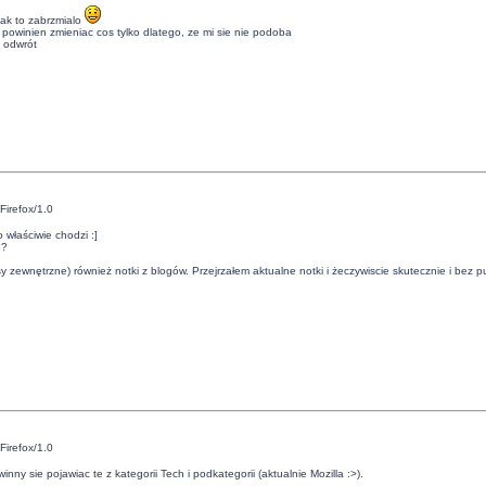
 tak to zabrzmialo
 powinien zmieniac cos tylko dlatego, ze mi sie nie podoba
a odwrót
Firefox/1.0
 właściwie chodzi :]
e?
isy zewnętrzne) również notki z blogów. Przejrzałem aktualne notki i żeczywiscie skutecznie i bez p
Firefox/1.0
y sie pojawiac te z kategorii Tech i podkategorii (aktualnie Mozilla :>).