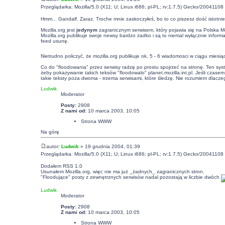
Przeglądarka: Mozilla/5.0 (X11; U; Linux i686; pl-PL; rv:1.7.5) Gecko/20041108 
Hmm... Gandalf. Zaraz. Troche mnie zaskoczyłeś, bo to co piszesz dość istotnie
Mozilla.org jest
jedynym
zagranicznym serwisem, który pojawia się na Polska Moz
Mozilla.org publikuje swoje newsy bardzo żadko i są to niemal wyłącznie informac
feed usunę.
Nietrudno policzyć, że mozilla.org publikuje ok. 5 - 6 wiadomosci w ciągu mies
Co do "floodowania" przez serwisy radzę po prostu spojrzeć na stronę. Ten sys
żeby pokazywanie takich teksów "floodowalo" planet.mozilla.int.pl. Jeśli czasem
takie teksty poza dwoma - trzema serwisami, które śledzę. Nie rozumiem dlacze
Ludwik
Moderator
Posty:
2908
Z nami od:
10 marca 2003, 10:05
Strona WWW
Na górę
autor:
Ludwik
» 19 grudnia 2004, 01:39
Przeglądarka: Mozilla/5.0 (X11; U; Linux i686; pl-PL; rv:1.7.5) Gecko/20041108 
Dodałem RSS 1.0
Usunałem Mozilla.org, więc nie ma już _żadnych_ zagranicznych stron.
"Floodujące" posty z zewnętrznych serwisów nadal pozostają w liczbie dwóch
Ludwik
Moderator
Posty:
2908
Z nami od:
10 marca 2003, 10:05
Strona WWW