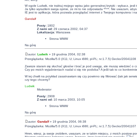
W ogole Ludwik, nie traktuj mojego wpisu jako generalnej krytyki - wybacz, jesli
Ja tylko wyrazilem swoja opinie, ze mi to nie odpowiada *^^*. Nie uwazam, abys
IE jest to aplikacja, która pozwala przeglądać internet z Twojego komputera i n
Gandalf
Posty:
1802
Z nami od:
29 czerwca 2002, 04:37
Lokalizacja:
Warszawa
Strona WWW
Na górę
autor:
Ludwik
» 19 grudnia 2004, 02:38
Przeglądarka: Mozilla/5.0 (X11; U; Linux i686; pl-PL; rv:1.7.5) Gecko/20041108 
Zawsze staram się słuchać głosów i brać je pod uwagę, ale muszę wiedzieć o co
Czy po moich wyjaśnieniach nadal ci się nie podoba? A jeśli tak to co konkretni
W tej chwili na przykład zasatnawiam się czy powinno się filtrować (tak jak serw
czy tego chcemy?
Ludwik
Moderator
Posty:
2908
Z nami od:
10 marca 2003, 10:05
Strona WWW
Na górę
autor:
Gandalf
» 19 grudnia 2004, 06:38
Przeglądarka: Mozilla/5.0 (X11; U; Linux i686; pl-PL; rv:1.7.5) Gecko/20041107 
Hmm, wiesz, ja swoje zrobilem, uwazam, ze w takim miejscu, z moich postow powinn
Niestety wiekszosc kolegow uzywa Joggera, ktory kategorii nie posiada.