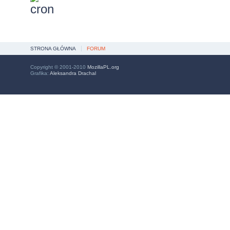
STRONA GŁÓWNA
FORUM
Copyright © 2001-2010
MozillaPL.org
Grafika:
Aleksandra Drachal