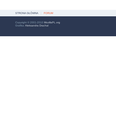
STRONA GŁÓWNA
FORUM
Copyright © 2001-2010
MozillaPL.org
Grafika:
Aleksandra Drachal