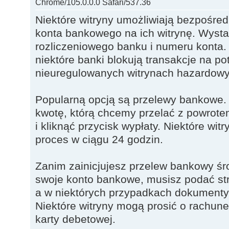
Chrome/105.0.0.0 Safari/537.36
Niektóre witryny umożliwiają bezpośred
konta bankowego na ich witrynę. Wyst
rozliczeniowego banku i numeru konta.
niektóre banki blokują transakcje na po
nieuregulowanych witrynach hazardowy
Popularną opcją są przelewy bankowe.
kwotę, którą chcemy przelać z powrot
i kliknąć przycisk wypłaty. Niektóre wi
proces w ciągu 24 godzin.
Zanim zainicjujesz przelew bankowy ś
swoje konto bankowe, musisz podać st
a w niektórych przypadkach dokumenty
Niektóre witryny mogą prosić o rachune
karty debetowej.