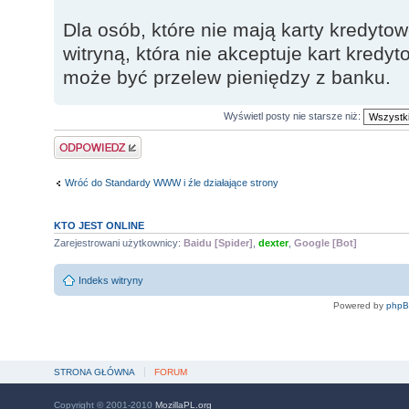
Dla osób, które nie mają karty kredytow
witryną, która nie akceptuje kart kredy
może być przelew pieniędzy z banku.
Wyświetl posty nie starsze niż:
Odpowiedz
Wróć do Standardy WWW i źle działające strony
KTO JEST ONLINE
Zarejestrowani użytkownicy:
Baidu [Spider]
,
dexter
,
Google [Bot]
Indeks witryny
Powered by
php
STRONA GŁÓWNA
FORUM
Copyright © 2001-2010
MozillaPL.org