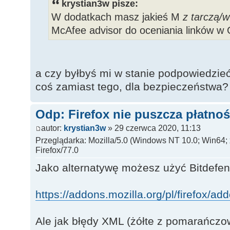
krystian3w pisze:
W dodatkach masz jakieś M
z tarczą/
w
McAfee advisor do oceniania linków w 
a czy byłbyś mi w stanie podpowiedzie
coś zamiast tego, dla bezpieczeństwa?
Odp: Firefox nie puszcza płatnoś
autor:
krystian3w
» 29 czerwca 2020, 11:13
Przeglądarka: Mozilla/5.0 (Windows NT 10.0; Win64;
Firefox/77.0
Jako alternatywę możesz użyć Bitdefend
https://addons.mozilla.org/pl/firefox/addo
Ale jak błędy XML (żółte z pomarańczo