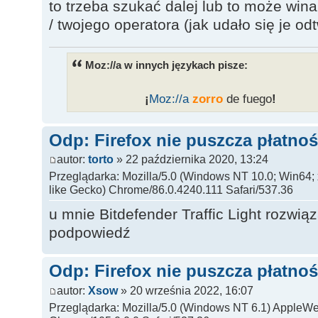
to trzeba szukać dalej lub to może wina
/ twojego operatora (jak udało się je o
Moz://a w innych językach pisze:
___________
¡
Moz:
//a
zorro
de fuego
!
______
Odp: Firefox nie puszcza płatnoś
autor:
torto
» 22 października 2020, 13:24
Przeglądarka: Mozilla/5.0 (Windows NT 10.0; Win64
like Gecko) Chrome/86.0.4240.111 Safari/537.36
u mnie Bitdefender Traffic Light rozwiąz
podpowiedź
Odp: Firefox nie puszcza płatnoś
autor:
Xsow
» 20 września 2022, 16:07
Przeglądarka: Mozilla/5.0 (Windows NT 6.1) AppleWe