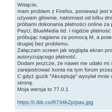
Witajcie,
mam problem z Firefox, ponieważ jest t
używam głównie, natomiast od kilku dn
próbami dokonania płatności online za
PayU, BlueMedia itd. i nigdzie płatność 
próbując najpierw za pomocą M, a potem
drugiej bez problemu.
Załączam screen jak wygląda ekran pr
autoryzującego płatność.
Dodam jeszcze, że nawet nie udało mi 
zarejestrować konta na tym forum przez
C gdyż guzik "Akceptuję" wysyłał mnie 
stronę.
Moja wersja to 77.0.1
https://i.ibb.co/R734kZp/pau.jpg