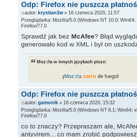
Odp: Firefox nie puszcza płatnoś
autor:
krystian3w
» 16 czerwca 2020, 11:57
Przeglądarka: Mozilla/5.0 (Windows NT 10.0; Win64;
Firefox/77.0
Sprawdź jak bez
McAfee
? Błąd wygląd
generowało kod w XML i był on uszkodz
Moz://a w innych językach pisze:
___________
¡
Moz:
//a
zorro
de fuego
!
______
Odp: Firefox nie puszcza płatnoś
autor:
gamonik
» 16 czerwca 2020, 15:32
Przeglądarka: Mozilla/5.0 (Windows NT 6.1; Win64; 
Firefox/77.0
co to znaczy? Przepraszam ale, McAfee
antyvirem... co mam zrobić podpowies