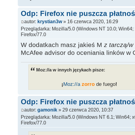
Odp: Firefox nie puszcza płatnoś
autor:
krystian3w
» 16 czerwca 2020, 16:29
Przeglądarka: Mozilla/5.0 (Windows NT 10.0; Win64;
Firefox/77.0
W dodatkach masz jakieś M
z tarczą/
w 
McAfee advisor do oceniania linków w 
Moz://a w innych językach pisze:
___________
¡
Moz:
//a
zorro
de fuego
!
______
Odp: Firefox nie puszcza płatnoś
autor:
gamonik
» 29 czerwca 2020, 10:37
Przeglądarka: Mozilla/5.0 (Windows NT 6.1; Win64; 
Firefox/77.0