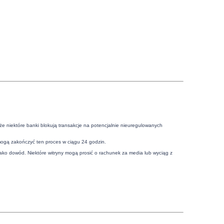
że niektóre banki blokują transakcje na potencjalnie nieuregulowanych
mogą zakończyć ten proces w ciągu 24 godzin.
ko dowód. Niektóre witryny mogą prosić o rachunek za media lub wyciąg z