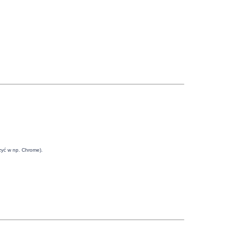
rzyć w np. Chrome).