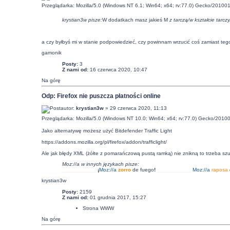
Przeglądarka: Mozilla/5.0 (Windows NT 6.1; Win64; x64; rv:77.0) Gecko/201001
krystian3w pisze:
W dodatkach masz jakieś M
z tarczą/
w kształcie tarczy
a czy byłbyś mi w stanie podpowiedzieć, czy powinnam wrzucić coś zamiast teg
gamonik
Posty:
3
Z nami od:
16 czerwca 2020, 10:47
Na górę
Odp: Firefox nie puszcza płatności online
autor:
krystian3w
» 29 czerwca 2020, 11:13
Przeglądarka: Mozilla/5.0 (Windows NT 10.0; Win64; x64; rv:77.0) Gecko/20100
Jako alternatywę możesz użyć Bitdefender Traffic Light
https://addons.mozilla.org/pl/firefox/addon/trafficlight/
Ale jak błędy XML (żółte z pomarańczową pustą ramką) nie znikną to trzeba szuk
Moz://a w innych językach pisze:
___________
¡
Moz:
//a
zorro
de fuego
!
___________
Moz:
//a
raposa
krystian3w
Posty:
2159
Z nami od:
01 grudnia 2017, 15:27
Strona WWW
Na górę