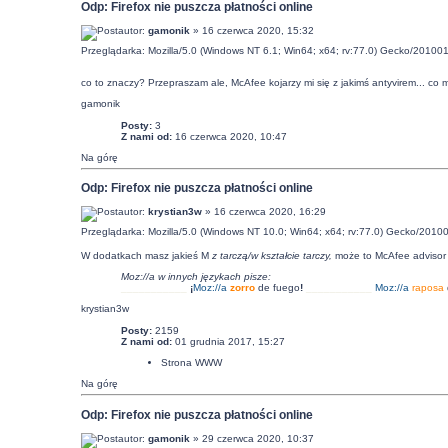
Odp: Firefox nie puszcza płatności online
autor:
gamonik
» 16 czerwca 2020, 15:32
Przeglądarka: Mozilla/5.0 (Windows NT 6.1; Win64; x64; rv:77.0) Gecko/201001
co to znaczy? Przepraszam ale, McAfee kojarzy mi się z jakimś antyvirem... c
gamonik
Posty:
3
Z nami od:
16 czerwca 2020, 10:47
Na górę
Odp: Firefox nie puszcza płatności online
autor:
krystian3w
» 16 czerwca 2020, 16:29
Przeglądarka: Mozilla/5.0 (Windows NT 10.0; Win64; x64; rv:77.0) Gecko/20100
W dodatkach masz jakieś M
z tarczą/
w kształcie tarczy
,
może to McAfee advisor 
Moz://a w innych językach pisze:
___________
¡
Moz:
//a
zorro
de fuego
!
___________
Moz:
//a
raposa
krystian3w
Posty:
2159
Z nami od:
01 grudnia 2017, 15:27
Strona WWW
Na górę
Odp: Firefox nie puszcza płatności online
autor:
gamonik
» 29 czerwca 2020, 10:37