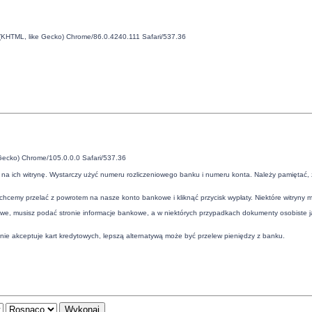
 (KHTML, like Gecko) Chrome/86.0.4240.111 Safari/537.36
Gecko) Chrome/105.0.0.0 Safari/537.36
na ich witrynę. Wystarczy użyć numeru rozliczeniowego banku i numeru konta. Należy pamiętać, 
hcemy przelać z powrotem na nasze konto bankowe i kliknąć przycisk wypłaty. Niektóre witryny 
e, musisz podać stronie informacje bankowe, a w niektórych przypadkach dokumenty osobiste ja
a nie akceptuje kart kredytowych, lepszą alternatywą może być przelew pieniędzy z banku.