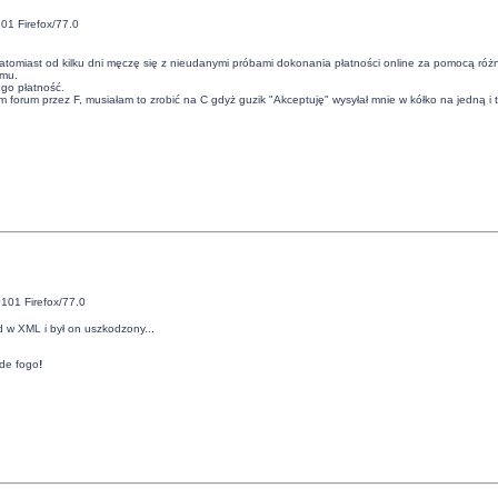
01 Firefox/77.0
tomiast od kilku dni męczę się z nieudanymi próbami dokonania płatności online za pomocą różnyc
emu.
go płatność.
 forum przez F, musiałam to zrobić na C gdyż guzik "Akceptuję" wysyłał mnie w kółko na jedną i 
101 Firefox/77.0
 w XML i był on uszkodzony...
de fogo
!