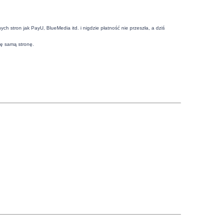
h stron jak PayU, BlueMedia itd. i nigdzie płatność nie przeszła, a dziś
tę samą stronę.