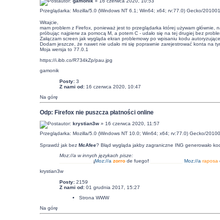
autor:
gamonik
» 16 czerwca 2020, 10:53
Przeglądarka: Mozilla/5.0 (Windows NT 6.1; Win64; x64; rv:77.0) Gecko/201001
Witajcie,
mam problem z Firefox, ponieważ jest to przeglądarka której używam głównie, na
próbując najpierw za pomocą M, a potem C - udało się na tej drugiej bez probl
Załączam screen jak wygląda ekran problemowy po wpisaniu kodu autoryzujące
Dodam jeszcze, że nawet nie udało mi się poprawnie zarejestrować konta na tym
Moja wersja to 77.0.1
https://i.ibb.co/R734kZp/pau.jpg
gamonik
Posty:
3
Z nami od:
16 czerwca 2020, 10:47
Na górę
Odp: Firefox nie puszcza płatności online
autor:
krystian3w
» 16 czerwca 2020, 11:57
Przeglądarka: Mozilla/5.0 (Windows NT 10.0; Win64; x64; rv:77.0) Gecko/20100
Sprawdź jak bez
McAfee
? Błąd wygląda jakby zagraniczne ING generowało kod
Moz://a w innych językach pisze:
___________
¡
Moz:
//a
zorro
de fuego
!
___________
Moz:
//a
raposa
krystian3w
Posty:
2159
Z nami od:
01 grudnia 2017, 15:27
Strona WWW
Na górę