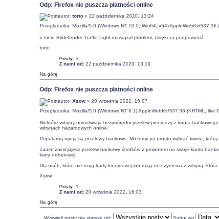
Odp: Firefox nie puszcza płatności online
autor:
torto
» 22 października 2020, 13:24
Przeglądarka: Mozilla/5.0 (Windows NT 10.0; Win64; x64) AppleWebKit/537.36
u mnie Bitdefender Traffic Light rozwiązał problem, dzięki za podpowiedź
torto
Posty:
3
Z nami od:
22 października 2020, 13:19
Na górę
Odp: Firefox nie puszcza płatności online
autor:
Xsow
» 20 września 2022, 16:07
Przeglądarka: Mozilla/5.0 (Windows NT 6.1) AppleWebKit/537.36 (KHTML, like 
Niektóre witryny umożliwiają bezpośredni przelew pieniędzy z konta bankowego 
witrynach hazardowych online.
Popularną opcją są przelewy bankowe. Możemy po prostu wybrać kwotę, którą c
Zanim zainicjujesz przelew bankowy środków z powrotem na swoje konto bankow
karty debetowej.
Dla osób, które nie mają karty kredytowej lub mają do czynienia z witryną, któr
Xsow
Posty:
1
Z nami od:
20 września 2022, 16:03
Na górę
Wyświetl posty nie starsze niż:
Sortuj wg