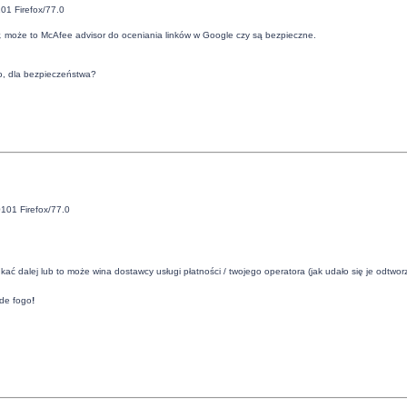
01 Firefox/77.0
,
może to McAfee advisor do oceniania linków w Google czy są bezpieczne.
o, dla bezpieczeństwa?
101 Firefox/77.0
ać dalej lub to może wina dostawcy usługi płatności / twojego operatora (jak udało się je odtwo
de fogo
!