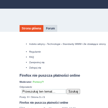
Strona główna
Forum
Indeks witryny
‹
Technologie
‹
Standardy WWW i źle działające strony
Regulamin
FAQ
Zarejestruj się
Zaloguj się
Firefox nie puszcza płatności online
Moderator:
Pomocy?!
Odpowiedz
Posty: 8 • Strona
1
z
1
Firefox nie puszcza płatności online