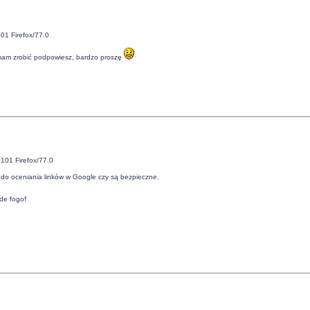
01 Firefox/77.0
o mam zrobić podpowiesz, bardzo proszę
101 Firefox/77.0
do oceniania linków w Google czy są bezpieczne.
de fogo
!