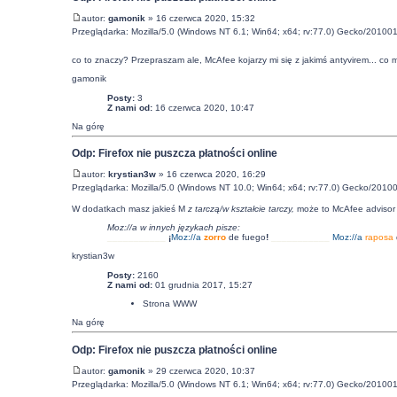
autor:
gamonik
» 16 czerwca 2020, 15:32
Przeglądarka: Mozilla/5.0 (Windows NT 6.1; Win64; x64; rv:77.0) Gecko/201001
co to znaczy? Przepraszam ale, McAfee kojarzy mi się z jakimś antyvirem... c
gamonik
Posty:
3
Z nami od:
16 czerwca 2020, 10:47
Na górę
Odp: Firefox nie puszcza płatności online
autor:
krystian3w
» 16 czerwca 2020, 16:29
Przeglądarka: Mozilla/5.0 (Windows NT 10.0; Win64; x64; rv:77.0) Gecko/20100
W dodatkach masz jakieś M
z tarczą/
w kształcie tarczy
,
może to McAfee advisor 
Moz://a w innych językach pisze:
___________
¡
Moz:
//a
zorro
de fuego
!
___________
Moz:
//a
raposa
krystian3w
Posty:
2160
Z nami od:
01 grudnia 2017, 15:27
Strona WWW
Na górę
Odp: Firefox nie puszcza płatności online
autor:
gamonik
» 29 czerwca 2020, 10:37
Przeglądarka: Mozilla/5.0 (Windows NT 6.1; Win64; x64; rv:77.0) Gecko/201001