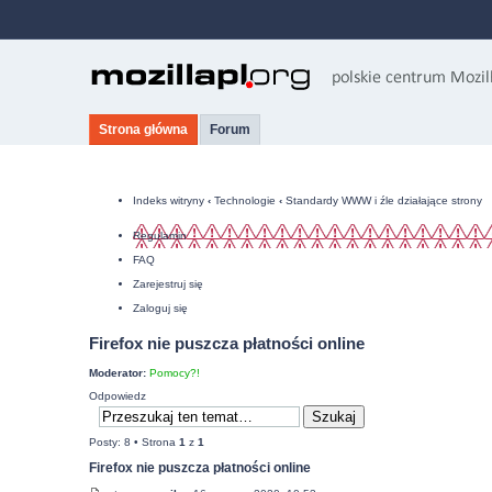
Strona główna
Forum
Indeks witryny
‹
Technologie
‹
Standardy WWW i źle działające strony
Regulamin
FAQ
Zarejestruj się
Zaloguj się
Firefox nie puszcza płatności online
Moderator:
Pomocy?!
Odpowiedz
Posty: 8 • Strona
1
z
1
Firefox nie puszcza płatności online