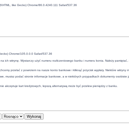
 (KHTML, like Gecko) Chrome/86.0.4240.111 Safari/537.36
Gecko) Chrome/105.0.0.0 Safari/537.36
na ich witrynę. Wystarczy użyć numeru rozliczeniowego banku i numeru konta. Należy pamiętać, 
hcemy przelać z powrotem na nasze konto bankowe i kliknąć przycisk wypłaty. Niektóre witryny 
e, musisz podać stronie informacje bankowe, a w niektórych przypadkach dokumenty osobiste ja
a nie akceptuje kart kredytowych, lepszą alternatywą może być przelew pieniędzy z banku.