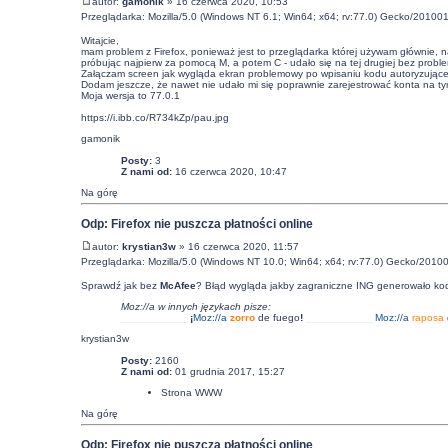
autor:
gamonik
» 16 czerwca 2020, 10:53
Przeglądarka: Mozilla/5.0 (Windows NT 6.1; Win64; x64; rv:77.0) Gecko/201001
Witajcie,
mam problem z Firefox, ponieważ jest to przeglądarka której używam głównie, na
próbując najpierw za pomocą M, a potem C - udało się na tej drugiej bez probl
Załączam screen jak wygląda ekran problemowy po wpisaniu kodu autoryzujące
Dodam jeszcze, że nawet nie udało mi się poprawnie zarejestrować konta na tym
Moja wersja to 77.0.1
https://i.ibb.co/R734kZp/pau.jpg
gamonik
Posty:
3
Z nami od:
16 czerwca 2020, 10:47
Na górę
Odp: Firefox nie puszcza płatności online
autor:
krystian3w
» 16 czerwca 2020, 11:57
Przeglądarka: Mozilla/5.0 (Windows NT 10.0; Win64; x64; rv:77.0) Gecko/20100
Sprawdź jak bez
McAfee
? Błąd wygląda jakby zagraniczne ING generowało kod
Moz://a w innych językach pisze:
___________
¡
Moz:
//a
zorro
de fuego
!
___________
Moz:
//a
raposa
krystian3w
Posty:
2160
Z nami od:
01 grudnia 2017, 15:27
Strona WWW
Na górę
Odp: Firefox nie puszcza płatności online