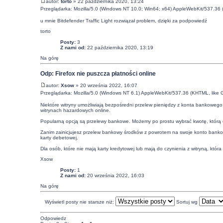
autor:
torto
» 22 października 2020, 13:24
Przeglądarka: Mozilla/5.0 (Windows NT 10.0; Win64; x64) AppleWebKit/537.36
u mnie Bitdefender Traffic Light rozwiązał problem, dzięki za podpowiedź
torto
Posty:
3
Z nami od:
22 października 2020, 13:19
Na górę
Odp: Firefox nie puszcza płatności online
autor:
Xsow
» 20 września 2022, 16:07
Przeglądarka: Mozilla/5.0 (Windows NT 6.1) AppleWebKit/537.36 (KHTML, like 
Niektóre witryny umożliwiają bezpośredni przelew pieniędzy z konta bankowego 
witrynach hazardowych online.
Popularną opcją są przelewy bankowe. Możemy po prostu wybrać kwotę, którą c
Zanim zainicjujesz przelew bankowy środków z powrotem na swoje konto bankow
karty debetowej.
Dla osób, które nie mają karty kredytowej lub mają do czynienia z witryną, któr
Xsow
Posty:
1
Z nami od:
20 września 2022, 16:03
Na górę
Wyświetl posty nie starsze niż:
Sortuj wg
Odpowiedz