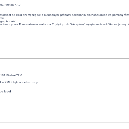
01 Firefox/77.0
tomiast od kilku dni męczę się z nieudanymi próbami dokonania płatności online za pomocą różnyc
emu.
go płatność.
 forum przez F, musiałam to zrobić na C gdyż guzik "Akceptuję" wysyłał mnie w kółko na jedną i 
101 Firefox/77.0
 w XML i był on uszkodzony...
de fogo
!