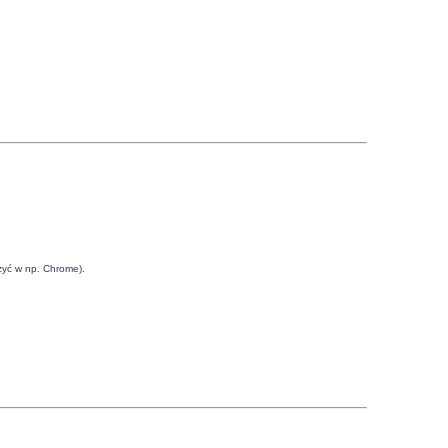
rzyć w np. Chrome).