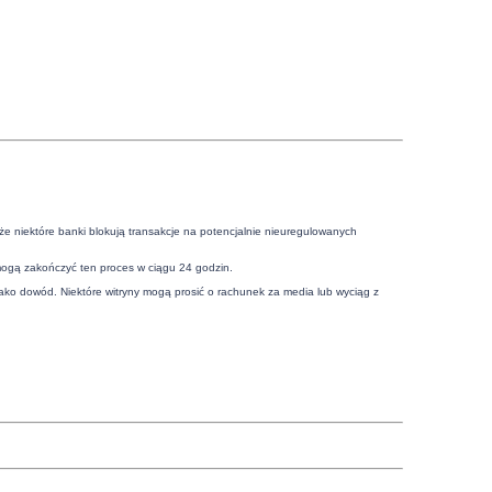
że niektóre banki blokują transakcje na potencjalnie nieuregulowanych
mogą zakończyć ten proces w ciągu 24 godzin.
ko dowód. Niektóre witryny mogą prosić o rachunek za media lub wyciąg z