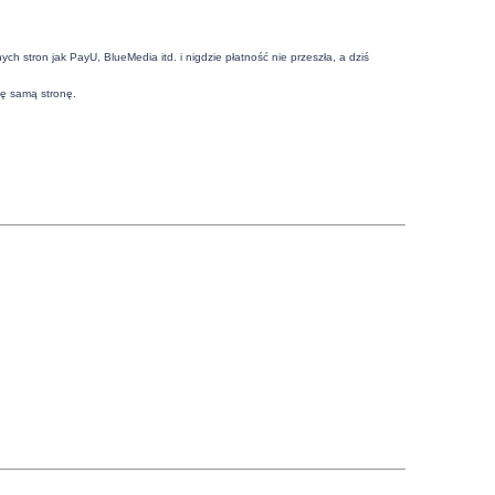
h stron jak PayU, BlueMedia itd. i nigdzie płatność nie przeszła, a dziś
tę samą stronę.