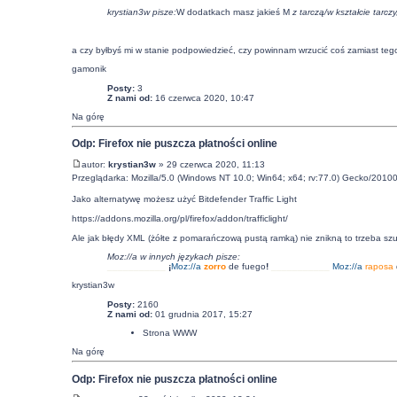
krystian3w pisze:
W dodatkach masz jakieś M
z tarczą/
w kształcie tarczy
a czy byłbyś mi w stanie podpowiedzieć, czy powinnam wrzucić coś zamiast teg
gamonik
Posty:
3
Z nami od:
16 czerwca 2020, 10:47
Na górę
Odp: Firefox nie puszcza płatności online
autor:
krystian3w
» 29 czerwca 2020, 11:13
Przeglądarka: Mozilla/5.0 (Windows NT 10.0; Win64; x64; rv:77.0) Gecko/20100
Jako alternatywę możesz użyć Bitdefender Traffic Light
https://addons.mozilla.org/pl/firefox/addon/trafficlight/
Ale jak błędy XML (żółte z pomarańczową pustą ramką) nie znikną to trzeba szuk
Moz://a w innych językach pisze:
___________
¡
Moz:
//a
zorro
de fuego
!
___________
Moz:
//a
raposa
krystian3w
Posty:
2160
Z nami od:
01 grudnia 2017, 15:27
Strona WWW
Na górę
Odp: Firefox nie puszcza płatności online