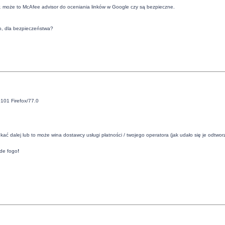
,
może to McAfee advisor do oceniania linków w Google czy są bezpieczne.
o, dla bezpieczeństwa?
101 Firefox/77.0
ać dalej lub to może wina dostawcy usługi płatności / twojego operatora (jak udało się je odtwo
de fogo
!