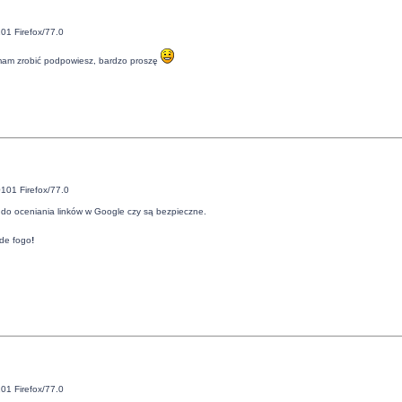
01 Firefox/77.0
o mam zrobić podpowiesz, bardzo proszę
101 Firefox/77.0
do oceniania linków w Google czy są bezpieczne.
de fogo
!
01 Firefox/77.0