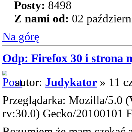
Posty:
8498
Z nami od:
02 październ
Na górę
Odp: Firefox 30 i strona 
autor:
Judykator
» 11 c
Przeglądarka: Mozilla/5.
rv:30.0) Gecko/20100101 F
Rozumiem że mam czekać aż 