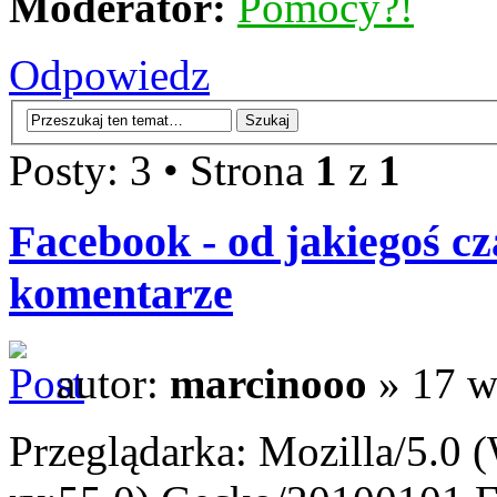
Moderator:
Pomocy?!
Odpowiedz
Posty: 3 • Strona
1
z
1
Facebook - od jakiegoś cz
komentarze
autor:
marcinooo
» 17 w
Przeglądarka: Mozilla/5.