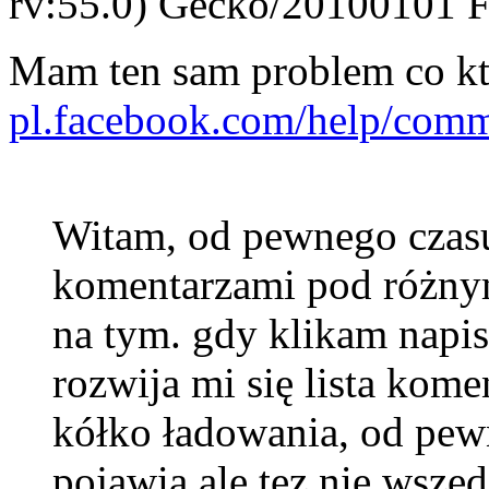
rv:55.0) Gecko/20100101 F
Mam ten sam problem co k
pl.facebook.com/help/comm
Witam, od pewnego czas
komentarzami pod różny
na tym. gdy klikam na
rozwija mi się lista komen
kółko ładowania, od pewn
pojawia ale tez nie wszęd