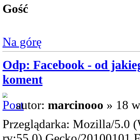
Gość
Na górę
Odp: Facebook - od jakieg
koment
autor:
marcinooo
» 18 w
Przeglądarka: Mozilla/5.
rv:55.0) Gecko/20100101 F