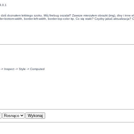
4.0.1
 i dziś doznałem lekkiego szoku. Mój firebug oszalał? Zawsze mierzyłem obrazki (img), divy i inne e
r-bottom-width, border-left-width, border-top-color itp. Co się stało? Czyżby jakaś aktualizacja? 
-> Inspect -> Style -> Computed