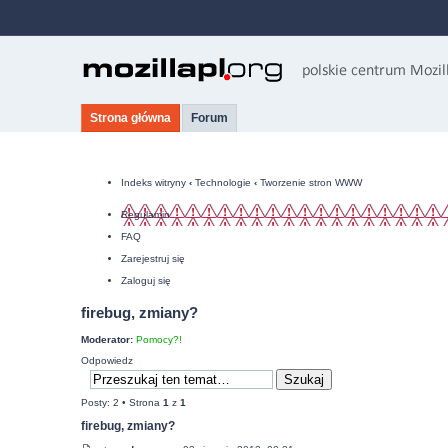
Strona główna
Forum
Indeks witryny
‹
Technologie
‹
Tworzenie stron WWW
Regulamin
FAQ
Zarejestruj się
Zaloguj się
firebug, zmiany?
Moderator:
Pomocy?!
Odpowiedz
Posty: 2 • Strona
1
z
1
firebug, zmiany?