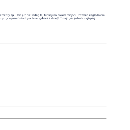
lementy itp. Dziś już nie widzę tej funkcji na swoim miejscu, zawsze zaglądałem
Czyżby wymiarówka była teraz gdzieś indziej? Tutaj było jednak najlepiej.