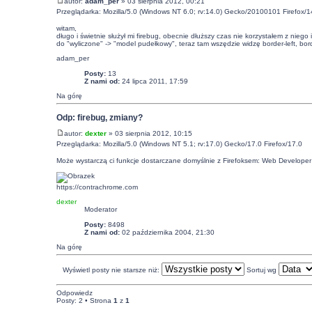
autor:
adam_per
» 03 sierpnia 2012, 00:21
Przeglądarka: Mozilla/5.0 (Windows NT 6.0; rv:14.0) Gecko/20100101 Firefox/1
witam,
długo i świetnie służył mi firebug, obecnie dłuższy czas nie korzystałem z niego
do "wyliczone" -> "model pudełkowy", teraz tam wszędzie widzę border-left, borde
adam_per
Posty:
13
Z nami od:
24 lipca 2011, 17:59
Na górę
Odp: firebug, zmiany?
autor:
dexter
» 03 sierpnia 2012, 10:15
Przeglądarka: Mozilla/5.0 (Windows NT 5.1; rv:17.0) Gecko/17.0 Firefox/17.0
Może wystarczą ci funkcje dostarczane domyślnie z Firefoksem: Web Developer 
https://contrachrome.com
dexter
Moderator
Posty:
8498
Z nami od:
02 października 2004, 21:30
Na górę
Wyświetl posty nie starsze niż:
Sortuj wg
Odpowiedz
Posty: 2 • Strona
1
z
1