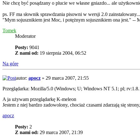
Nie chcę być posądzany o plucie we własne gniazdo... ale użytkownic
ps. FF ma słownik sprawdzania pisowni w wersji 2.0 zainstalowany...
"Mym sojusznikiem jest Moc, i potężnym sojusznikiem ona jest." -- 
Tomek
Moderator
Posty:
9041
Z nami od:
19 sierpnia 2004, 06:52
Na górę
autor:
apocz
» 29 marca 2007, 21:55
Przeglądarka: Mozilla/5.0 (Windows; U; Windows NT 5.1; pl; rv:1.8
A ja używam przeglądarkę K-meleon
Jestem z niej bardzo zadowolony, chociaż czasami zdarzają się strony,
apocz
Posty:
2
Z nami od:
29 marca 2007, 21:39