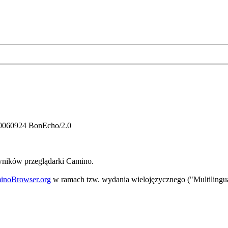
/20060924 BonEcho/2.0
owników przeglądarki Camino.
inoBrowser.org
w ramach tzw. wydania wielojęzycznego ("Multilingual