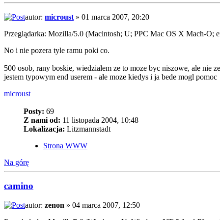
autor:
microust
» 01 marca 2007, 20:20
Przeglądarka: Mozilla/5.0 (Macintosh; U; PPC Mac OS X Mach-O; 
No i nie pozera tyle ramu poki co.
500 osob, rany boskie, wiedzialem ze to moze byc niszowe, ale nie z
jestem typowym end userem - ale moze kiedys i ja bede mogl pomoc
microust
Posty:
69
Z nami od:
11 listopada 2004, 10:48
Lokalizacja:
Litzmannstadt
Strona WWW
Na górę
camino
autor:
zenon
» 04 marca 2007, 12:50