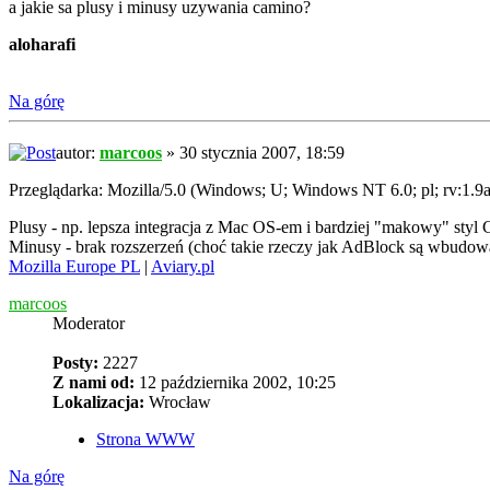
a jakie sa plusy i minusy uzywania camino?
aloharafi
Na górę
autor:
marcoos
» 30 stycznia 2007, 18:59
Przeglądarka: Mozilla/5.0 (Windows; U; Windows NT 6.0; pl; rv:1.
Plusy - np. lepsza integracja z Mac OS-em i bardziej "makowy" styl 
Minusy - brak rozszerzeń (choć takie rzeczy jak AdBlock są wbudowa
Mozilla Europe PL
|
Aviary.pl
marcoos
Moderator
Posty:
2227
Z nami od:
12 października 2002, 10:25
Lokalizacja:
Wrocław
Strona WWW
Na górę