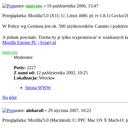
autor:
marcoos
» 19 października 2006, 15:47
Przeglądarka: Mozilla/5.0 (X11; U; Linux i686; pl; rv:1.8.1) Gecko/
W Polsce wg Gemiusa jest ok. 500 użytkowników Camino i podejrzewa
A jednak powstało. Trzeba by je tylko wypromować w wiadomych k
Mozilla Europe PL
|
Aviary.pl
marcoos
Moderator
Posty:
2227
Z nami od:
12 października 2002, 10:25
Lokalizacja:
Wrocław
Strona WWW
Na górę
autor:
aloharafi
» 29 stycznia 2007, 10:22
Przeglądarka: Mozilla/5.0 (Macintosh; U; PPC Mac OS X Mach-O; pl;