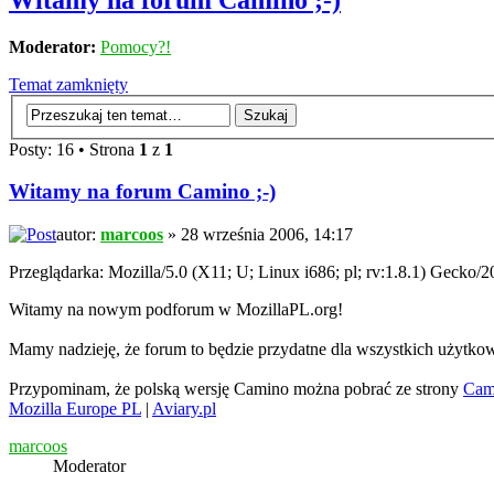
Witamy na forum Camino ;-)
Moderator:
Pomocy?!
Temat zamknięty
Posty: 16 • Strona
1
z
1
Witamy na forum Camino ;-)
autor:
marcoos
» 28 września 2006, 14:17
Przeglądarka: Mozilla/5.0 (X11; U; Linux i686; pl; rv:1.8.1) Gecko
Witamy na nowym podforum w MozillaPL.org!
Mamy nadzieję, że forum to będzie przydatne dla wszystkich użytk
Przypominam, że polską wersję Camino można pobrać ze strony
Cam
Mozilla Europe PL
|
Aviary.pl
marcoos
Moderator