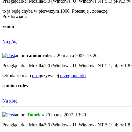
Przeglądarka: Mozilla/5.0 (Windows; U; Windows NT 5.1; pl-PL; r
to ja będę chyba w pierwszym 1000. Potestuję , zobaczę.
Pozdrawiam.
zenon
Na górę
autor:
camino rules
» 29 marca 2007, 13:26
Przeglądarka: Mozilla/5.0 (Windows; U; Windows NT 5.1; pl; rv:1.8
szkoda ze malo
osop
uzywa tej
przeglondarki
camino rules
Na górę
autor:
Tomek
» 29 marca 2007, 13:29
Przeglądarka: Mozilla/5.0 (Windows; U; Windows NT 5.1; pl; rv:1.8