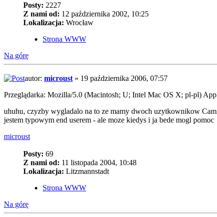
Posty:
2227
Z nami od:
12 października 2002, 10:25
Lokalizacja:
Wrocław
Strona WWW
Na górę
autor:
microust
» 19 października 2006, 07:57
Przeglądarka: Mozilla/5.0 (Macintosh; U; Intel Mac OS X; pl-pl) A
uhuhu, czyzby wygladalo na to ze mamy dwoch uzytkownikow Cami
jestem typowym end userem - ale moze kiedys i ja bede mogl pomoc
microust
Posty:
69
Z nami od:
11 listopada 2004, 10:48
Lokalizacja:
Litzmannstadt
Strona WWW
Na górę