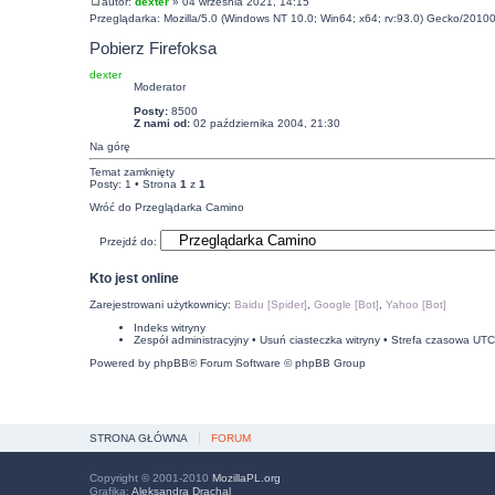
autor:
dexter
» 04 września 2021, 14:15
Przeglądarka: Mozilla/5.0 (Windows NT 10.0; Win64; x64; rv:93.0) Gecko/20100
Pobierz Firefoksa
dexter
Moderator
Posty:
8500
Z nami od:
02 października 2004, 21:30
Na górę
Temat zamknięty
Posty: 1 • Strona
1
z
1
Wróć do Przeglądarka Camino
Przejdź do:
Kto jest online
Zarejestrowani użytkownicy:
Baidu [Spider]
,
Google [Bot]
,
Yahoo [Bot]
Indeks witryny
Zespół administracyjny
•
Usuń ciasteczka witryny
• Strefa czasowa UT
Powered by
phpBB
® Forum Software © phpBB Group
STRONA GŁÓWNA
FORUM
Copyright © 2001-2010
MozillaPL.org
Grafika:
Aleksandra Drachal