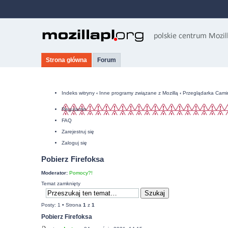
Strona główna
Forum
Indeks witryny
‹
Inne programy związane z Mozillą
‹
Przeglądarka Cami
Regulamin
FAQ
Zarejestruj się
Zaloguj się
Pobierz Firefoksa
Moderator:
Pomocy?!
Temat zamknięty
Posty: 1 • Strona
1
z
1
Pobierz Firefoksa