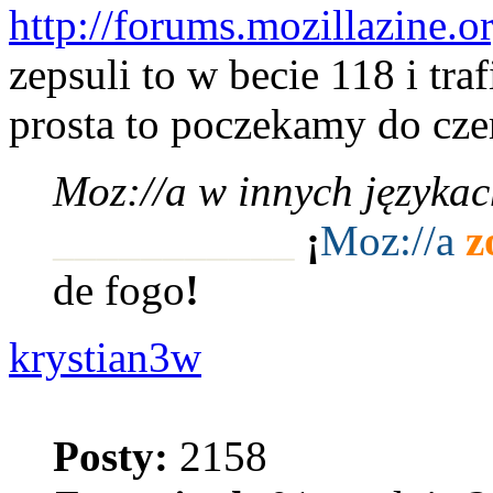
http://forums.mozillazine
zepsuli to w becie 118 i traf
prosta to poczekamy do cz
Moz://a w innych językac
___________
¡
Moz:
//a
z
de fogo
!
krystian3w
Posty:
2158