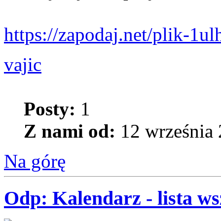
https://zapodaj.net/plik-
vajic
Posty:
1
Z nami od:
12 września 
Na górę
Odp: Kalendarz - lista w