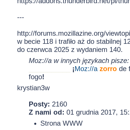
https://addons.thunderbird.net/pl/thund
---
http://forums.mozillazine.org/viewt
w becie 118 i trafiło aż do stabilnej
do czerwca 2025 z wydaniem 140.
Moz://a w innych językach pisze:
___________
¡
Moz:
//a
zorro
de 
fogo
!
krystian3w
Posty:
2160
Z nami od:
01 grudnia 2017, 15
Strona WWW