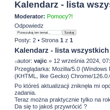
Kalendarz - lista wsz
Moderator:
Pomocy?!
Odpowiedz
Posty: 2 • Strona
1
z
1
Kalendarz - lista wszystkic
autor:
vajic
» 12 września 2024, 07
Przeglądarka: Mozilla/5.0 (Windows
(KHTML, like Gecko) Chrome/126.0.0
Po któreś aktualizacji zniknęła mi o
zadania.
Teraz można praktycznie tylko na ro
Da się to jakoś przywrócić ?