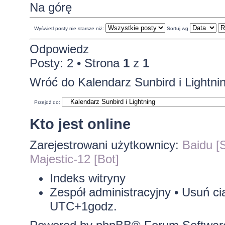
Na górę
Wyświetl posty nie starsze niż:
Sortuj wg
Odpowiedz
Posty: 2 • Strona
1
z
1
Wróć do Kalendarz Sunbird i Lightni
Przejdź do:
Kto jest online
Zarejestrowani użytkownicy:
Baidu [S
Majestic-12 [Bot]
Indeks witryny
Zespół administracyjny
•
Usuń ci
UTC+1godz.