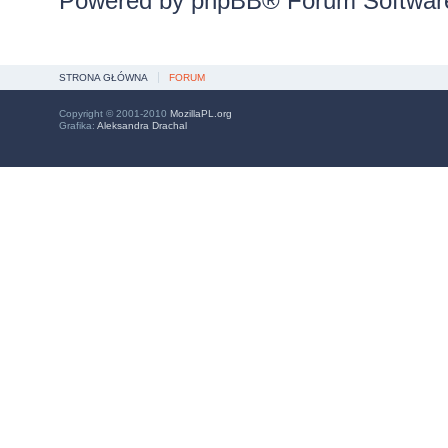
Powered by
phpBB
® Forum Softwar
STRONA GŁÓWNA
FORUM
Copyright © 2001-2010
MozillaPL.org
Grafika:
Aleksandra Drachal