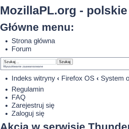
MozillaPL.org - polskie
Główne menu:
Strona główna
Forum
Wyszukiwanie zaawansowane
Indeks witryny
‹
Firefox OS
‹
System o
Regulamin
FAQ
Zarejestruj się
Zaloguj się
Akcja w serwisie Thund