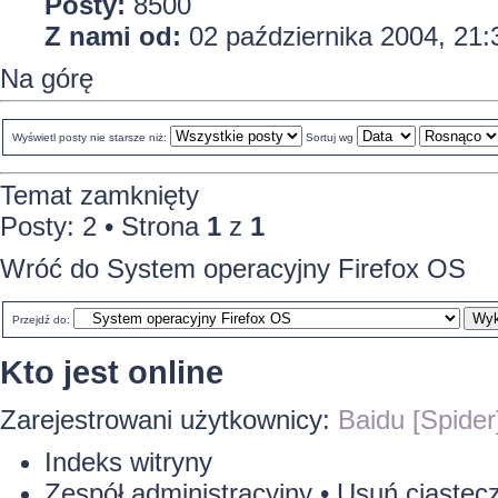
Posty:
8500
Z nami od:
02 października 2004, 21:
Na górę
Wyświetl posty nie starsze niż:
Sortuj wg
Temat zamknięty
Posty: 2 • Strona
1
z
1
Wróć do System operacyjny Firefox OS
Przejdź do:
Kto jest online
Zarejestrowani użytkownicy:
Baidu [Spider
Indeks witryny
Zespół administracyjny
•
Usuń ciastecz