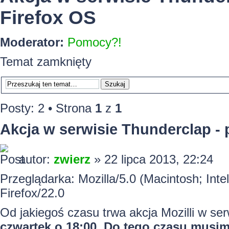
Firefox OS
Moderator:
Pomocy?!
Temat zamknięty
Posty: 2 • Strona
1
z
1
Akcja w serwisie Thunderclap 
autor:
zwierz
» 22 lipca 2013, 22:24
Przeglądarka: Mozilla/5.0 (Macintosh; In
Firefox/22.0
Od jakiegoś czasu trwa akcja Mozilli w ser
czwartek o 18:00. Do tego czasu musim