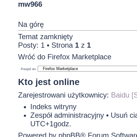
mw966
Na górę
Temat zamknięty
Posty: 1 • Strona
1
z
1
Wróć do Firefox Marketplace
Przejdź do:
Kto jest online
Zarejestrowani użytkownicy:
Baidu [S
Indeks witryny
Zespół administracyjny
•
Usuń ci
UTC+1godz.
Powered by
phpBB
® Forum Softwar