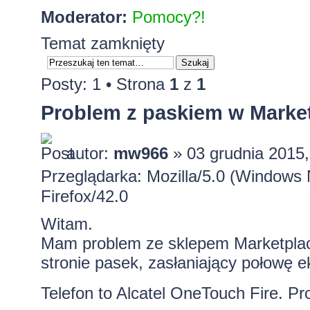
Moderator:
Pomocy?!
Temat zamknięty
Posty: 1 • Strona
1
z
1
Problem z paskiem w Marke
autor:
mw966
» 03 grudnia 2015,
Przeglądarka: Mozilla/5.0 (Windows
Firefox/42.0
Witam.
Mam problem ze sklepem Marketplace
stronie pasek, zasłaniający połowę ek
Telefon to Alcatel OneTouch Fire. P