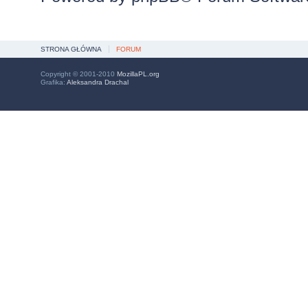
STRONA GŁÓWNA
FORUM
Copyright © 2001-2010
MozillaPL.org
Grafika:
Aleksandra Drachal