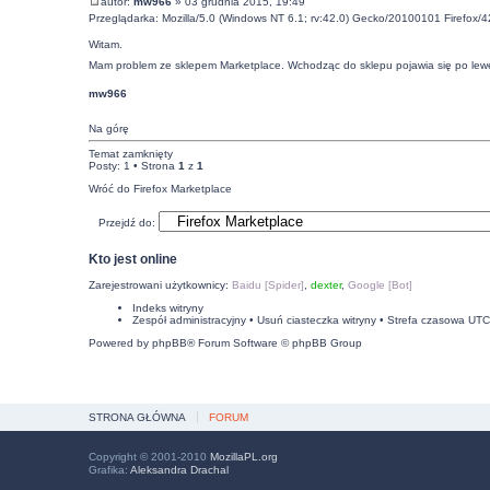
autor:
mw966
» 03 grudnia 2015, 19:49
Przeglądarka: Mozilla/5.0 (Windows NT 6.1; rv:42.0) Gecko/20100101 Firefox/4
Witam.
Mam problem ze sklepem Marketplace. Wchodząc do sklepu pojawia się po lewej 
mw966
Na górę
Temat zamknięty
Posty: 1 • Strona
1
z
1
Wróć do Firefox Marketplace
Przejdź do:
Kto jest online
Zarejestrowani użytkownicy:
Baidu [Spider]
,
dexter
,
Google [Bot]
Indeks witryny
Zespół administracyjny
•
Usuń ciasteczka witryny
• Strefa czasowa UT
Powered by
phpBB
® Forum Software © phpBB Group
STRONA GŁÓWNA
FORUM
Copyright © 2001-2010
MozillaPL.org
Grafika:
Aleksandra Drachal