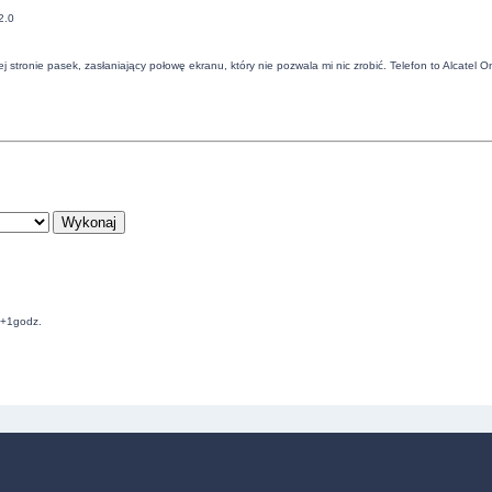
2.0
stronie pasek, zasłaniający połowę ekranu, który nie pozwala mi nic zrobić. Telefon to Alcatel
C+1godz.