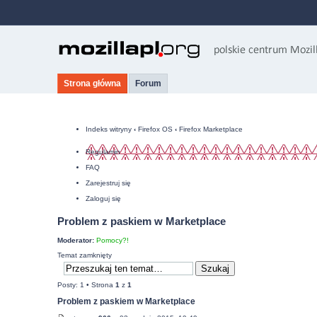
Strona główna
Forum
Indeks witryny
‹
Firefox OS
‹
Firefox Marketplace
Regulamin
FAQ
Zarejestruj się
Zaloguj się
Problem z paskiem w Marketplace
Moderator:
Pomocy?!
Temat zamknięty
Posty: 1 • Strona
1
z
1
Problem z paskiem w Marketplace