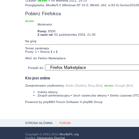
autor:
dexter
» 04 września 2021, 14:15
Przeglądarka: Mozilla/5.0 (Windows NT 10.0; Win64; x64; rv:93.0) Gecko/20100
Pobierz Firefoksa
dexter
Moderator
Posty:
8500
Z nami od:
02 października 2004, 21:30
Na górę
Temat zamknięty
Posty: 1 • Strona
1
z
1
Wróć do Firefox Marketplace
Przejdź do:
Kto jest online
Zarejestrowani użytkownicy:
Baidu [Spider]
,
Bing [Bot]
,
dexter
,
Google [Bot]
Indeks witryny
Zespół administracyjny
•
Usuń ciasteczka witryny
• Strefa czasowa UT
Powered by
phpBB
® Forum Software © phpBB Group
STRONA GŁÓWNA
FORUM
Copyright © 2001-2010
MozillaPL.org
Grafika:
Aleksandra Drachal