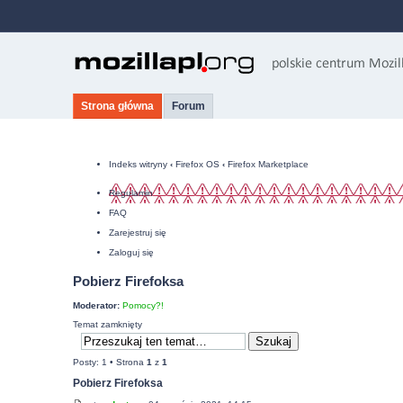
Strona główna
Forum
Indeks witryny
‹
Firefox OS
‹
Firefox Marketplace
Regulamin
FAQ
Zarejestruj się
Zaloguj się
Pobierz Firefoksa
Moderator:
Pomocy?!
Temat zamknięty
Posty: 1 • Strona
1
z
1
Pobierz Firefoksa