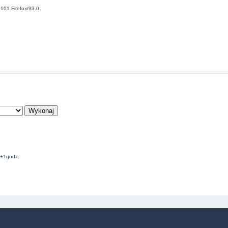
101 Firefox/93.0
C+1godz.