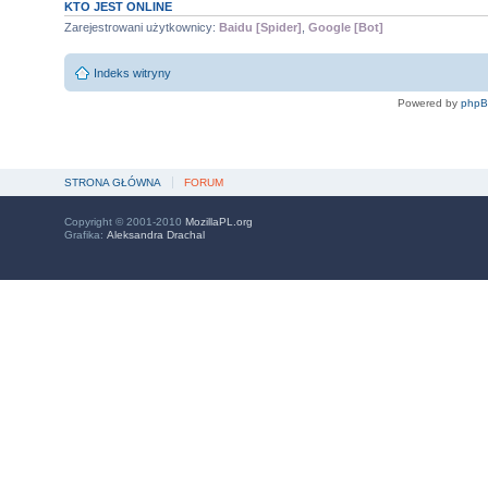
KTO JEST ONLINE
Zarejestrowani użytkownicy:
Baidu [Spider]
,
Google [Bot]
Indeks witryny
Powered by
php
STRONA GŁÓWNA
FORUM
Copyright © 2001-2010
MozillaPL.org
Grafika:
Aleksandra Drachal