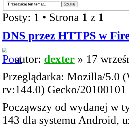
Posty: 1 • Strona
1
z
1
DNS przez HTTPS w Firef
autor:
dexter
» 17 wrześn
Przeglądarka: Mozilla/5.0
rv:144.0) Gecko/20100101 
Począwszy od wydanej w ty
143 dla systemu Android,