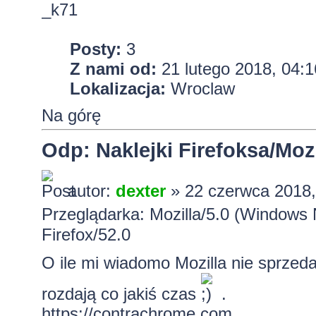
_k71
Posty:
3
Z nami od:
21 lutego 2018, 04:1
Lokalizacja:
Wroclaw
Na górę
Odp: Naklejki Firefoksa/Mozi
autor:
dexter
» 22 czerwca 2018,
Przeglądarka: Mozilla/5.0 (Windows
Firefox/52.0
O ile mi wiadomo Mozilla nie sprzed
rozdają co jakiś czas
.
https://contrachrome.com