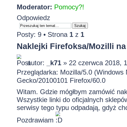
Moderator:
Pomocy?!
Odpowiedz
Posty: 9 • Strona
1
z
1
Naklejki Firefoksa/Mozilli n
autor:
_k71
» 22 czerwca 2018, 
Przeglądarka: Mozilla/5.0 (Windows 
Gecko/20100101 Firefox/60.0
Witam. Gdzie mógłbym zamówić naklejk
Wszystkie linki do oficjalnych sklepów
serwisy tego typu odpadają, gdyż chc
Pozdrawiam