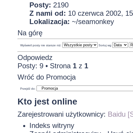
Posty:
2190
Z nami od:
10 czerwca 2002, 15
Lokalizacja:
~/seamonkey
Na górę
Wyświetl posty nie starsze niż:
Sortuj wg
Odpowiedz
Posty: 9 • Strona
1
z
1
Wróć do Promocja
Przejdź do:
Kto jest online
Zarejestrowani użytkownicy:
Baidu [S
Indeks witryny