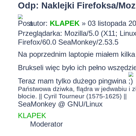
Odp: Naklejki Firefoksa/Mozi
autor:
KLAPEK
» 03 listopada 2
Przeglądarka: Mozilla/5.0 (X11; Lin
Firefox/60.0 SeaMonkey/2.53.5
Na poprzednim laptopie miałem kilka
Brukseli więc było ich pełno wszędz
Teraz mam tylko dużego pingwina
Państwowa dziwka, flądra w jedwabiu i zł
błocie. || Cyril Tourneur (1575-1625) ||
SeaMonkey @ GNU/Linux
KLAPEK
Moderator