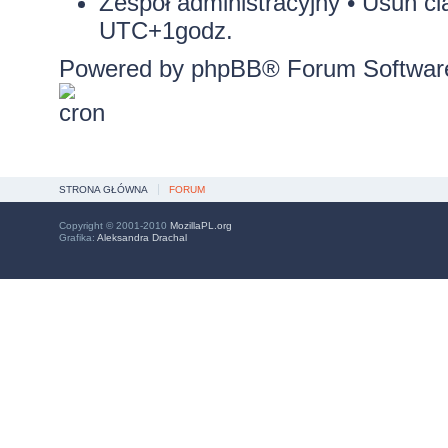
Zespół administracyjny
•
Usuń ci
UTC+1godz.
Powered by
phpBB
® Forum Softwar
STRONA GŁÓWNA
FORUM
Copyright © 2001-2010
MozillaPL.org
Grafika:
Aleksandra Drachal