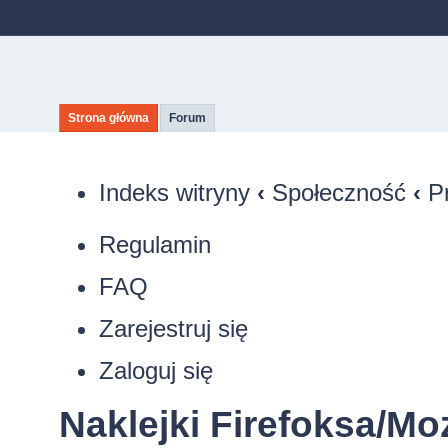
Strona główna
Forum
Indeks witryny
‹
Społeczność
‹
P
Regulamin
FAQ
Zarejestruj się
Zaloguj się
Naklejki Firefoksa/Moz